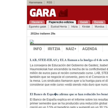
Harremana
RSS
Hasiera
Paperezko edizioa
Gaiak
Denda
Eguneko gaiak
Euskal Herria
Iritzia
Kirolak
Mundua
2011ko irailaren 29a
LAB, STEE-EILAS y ELA llaman a la huelga el 6 de oct
La consejera de Educación del Gobierno de Gasteiz, Isabel 
Haurreskolak han encendido la mecha de la conflictividad d
millón de euros para el recién comenzado curso. LAB, ST
también que se negocie el convenio, pero ni el Consorcio ni
la mesa. Los sindicatos llamaron ayer a la huelga para el dí
considerar que este curso «está siendo más duro que nunc
El Banco de Espa�a afirma que se han reducido los benef
El Banco de España explica en el informe sobre los resulta
primer semestre que se ha producido una reducción global
creció en un 3,5% el beneficio neto y aumentó en un 30,1% e