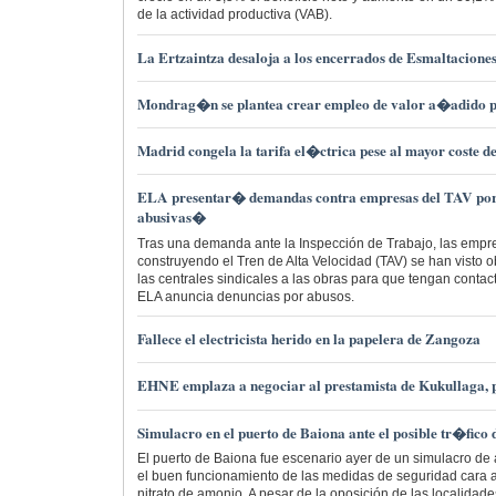
de la actividad productiva (VAB).
La Ertzaintza desaloja a los encerrados de Esmaltacione
Mondrag�n se plantea crear empleo de valor a�adido 
Madrid congela la tarifa el�ctrica pese al mayor coste 
ELA presentar� demandas contra empresas del TAV por
abusivas�
Tras una demanda ante la Inspección de Trabajo, las empr
construyendo el Tren de Alta Velocidad (TAV) se han visto o
las centrales sindicales a las obras para que tengan contac
ELA anuncia denuncias por abusos.
Fallece el electricista herido en la papelera de Zangoza
EHNE emplaza a negociar al prestamista de Kukullaga, p
Simulacro en el puerto de Baiona ante el posible tr�fico 
El puerto de Baiona fue escenario ayer de un simulacro de
el buen funcionamiento de las medidas de seguridad cara al
nitrato de amonio. A pesar de la oposición de las localidad