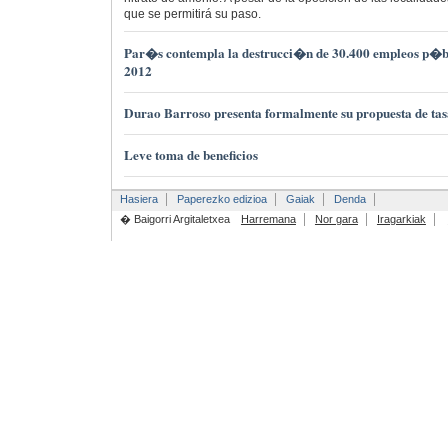
que se permitirá su paso.
Par�s contempla la destrucci�n de 30.400 empleos p�bl
2012
Durao Barroso presenta formalmente su propuesta de tas
Leve toma de beneficios
Hasiera
Paperezko edizioa
Gaiak
Denda
� Baigorri Argitaletxea
Harremana
Nor gara
Iragarkiak