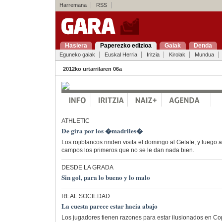
Harremana
RSS
Hasiera
Paperezko edizioa
Gaiak
Denda
Eguneko gaiak
Euskal Herria
Iritzia
Kirolak
Mundua
2012ko urtarrilaren 06a
ATHLETIC
De gira por los �madriles�
Los rojiblancos rinden visita el domingo al Getafe, y luego
campos los primeros que no se le dan nada bien.
DESDE LA GRADA
Sin gol, para lo bueno y lo malo
REAL SOCIEDAD
La cuesta parece estar hacia abajo
Los jugadores tienen razones para estar ilusionados en Co