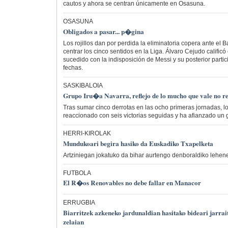
cautos y ahora se centran únicamente en Osasuna.
OSASUNA
Obligados a pasar... p�gina
Los rojillos dan por perdida la eliminatoria copera ante el 
centrar los cinco sentidos en la Liga. Álvaro Cejudo calific
sucedido con la indisposición de Messi y su posterior parti
fechas.
SASKIBALOIA
Grupo Iru�a Navarra, reflejo de lo mucho que vale no r
Tras sumar cinco derrotas en las ocho primeras jornadas, lo
reaccionado con seis victorias seguidas y ha afianzado un
HERRI-KIROLAK
Mundukoari begira hasiko da Euskadiko Txapelketa
Artziniegan jokatuko da bihar aurtengo denboraldiko lehen
FUTBOLA
El R�os Renovables no debe fallar en Manacor
ERRUGBIA
Biarritzek azkeneko jardunaldian hasitako bideari jarra
zelaian