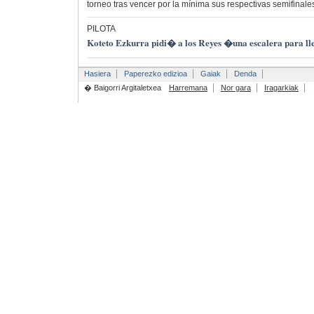
torneo tras vencer por la mínima sus respectivas semifinale
PILOTA
Koteto Ezkurra pidi� a los Reyes �una escalera para lle
Hasiera
Paperezko edizioa
Gaiak
Denda
� Baigorri Argitaletxea
Harremana
Nor gara
Iragarkiak