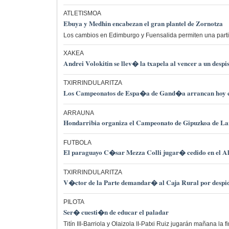
ATLETISMOA
Ebuya y Medhin encabezan el gran plantel de Zornotza
Los cambios en Edimburgo y Fuensalida permiten una partic
XAKEA
Andrei Volokitin se llev� la txapela al vencer a un desp
TXIRRINDULARITZA
Los Campeonatos de Espa�a de Gand�a arrancan hoy co
ARRAUNA
Hondarribia organiza el Campeonato de Gipuzkoa de La
FUTBOLA
El paraguayo C�sar Mezza Colli jugar� cedido en el Al
TXIRRINDULARITZA
V�ctor de la Parte demandar� al Caja Rural por despi
PILOTA
Ser� cuesti�n de educar el paladar
Titín III-Barriola y Olaizola II-Patxi Ruiz jugarán mañana la 