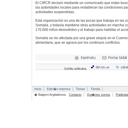
El CIRCR declaró mediante un comunicado que estan busc
las autoridades locales para restablecer las condiciones pa
actividades suspendidas.
Esta organización es una de las pocas que trabaja en las zo
Somalia. y todavía mantiene otras actividades en marcha 
170.000 niños desnutridos y el trabajo para habilitar el acc
Somalia se vio afectada por una grave sequía en el Cuerno d
alimentaria, que se agrava por los continuos conflictos.
Gehitu artikuloa:
Inicio
Edici�n impresa
Temas
Tienda
� Baigorri Argitaletxea
Contacto
Qui�nes somos
Publicid