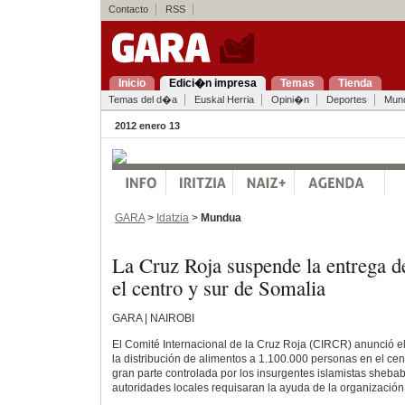
Contacto
RSS
Inicio
Edici�n impresa
Temas
Tienda
Temas del d�a
Euskal Herria
Opini�n
Deportes
Mun
2012 enero 13
GARA
>
Idatzia
>
Mundua
La Cruz Roja suspende la entrega d
el centro y sur de Somalia
GARA | NAIROBI
El Comité Internacional de la Cruz Roja (CIRCR) anunció e
la distribución de alimentos a 1.100.000 personas en el cen
gran parte controlada por los insurgentes islamistas sheba
autoridades locales requisaran la ayuda de la organización