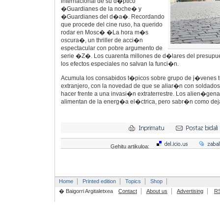
internacional de su d�ptico
�Guardianes de la noche� y
�Guardianes del d�a�. Recordando
que procede del cine ruso, ha querido
rodar en Mosc� �La hora m�s
oscura�, un thriller de acci�n
espectacular con pobre argumento de
serie �Z�. Los cuarenta millones de d�lares del presupue
los efectos especiales no salvan la funci�n.
Acumula los consabidos t�picos sobre grupo de j�venes tu
extranjero, con la novedad de que se aliar�n con soldados
hacer frente a una invasi�n extraterrestre. Los alien�genas
alimentan de la energ�a el�ctrica, pero sabr�n como dejar
Gehitu artikuloa:
Home
Printed edition
Topics
Shop
� Baigorri Argitaletxea
Contact
About us
Advertising
R