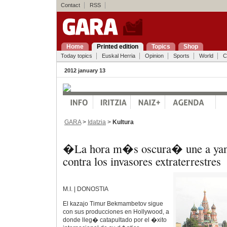
Contact
RSS
Home
Printed edition
Topics
Shop
Today topics
Euskal Herria
Opinion
Sports
World
C
2012 january 13
GARA
>
Idatzia
>
Kultura
�La hora m�s oscura� une a yanq
contra los invasores extraterrestres
M.I. | DONOSTIA
El kazajo Timur Bekmambetov sigue
con sus producciones en Hollywood, a
donde lleg� catapultado por el �xito