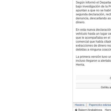
Según informó el Departam
bajo investigación de la P
apuntan a que no se habrí
segunda declaración, recti
denuncia, descartando así
dinero.
En esta nueva declaración
vehículo hasta un lugar c
que le acompañaba en el a
comercial que había cita
extracciones de dinero re
debidas a ninguna coacció
La primera versión tuvo u
incluso llegaron a alertab
Herria.
Gehitu a
Hasiera
Paperezko edizio
� Baigorri Argitaletxea
Harr