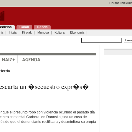
Hautatu hizkunt
edizioa
Gaiak
Denda
ria
Iritzia
Kirolak
Mundua
Kultura
Ekonomia
Herria
descarta un �secuestro expr�s�
r que el presunto robo con violencia ocurrido el pasado día
centro comercial Garbera, en Donostia, sea un caso de
s de que el denunciante rectificara y desmintiera su propia