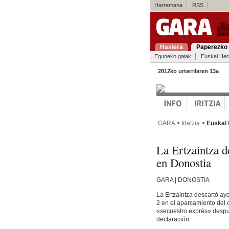
Harremana
RSS
Hasiera
Paperezko 
Eguneko gaiak
Euskal Her
2012ko urtarrilaren 13a
GARA
>
Idatzia
>
Euskal 
La Ertzaintza 
en Donostia
GARA | DONOSTIA
La Ertzaintza descartó aye
2 en el aparcamiento del 
«secuestro exprés» despué
declaración.