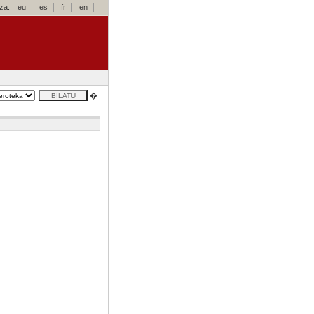
za:
eu
es
fr
en
�