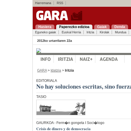
Harremana
RSS
Hasiera
Paperezko edizioa
Gaiak
Denda
Eguneko gaiak
Euskal Herria
Iritzia
Kirolak
Mundua
2012ko urtarrilaren 22a
GARA
>
Idatzia
>
Iritzia
EDITORIALA
No hay soluciones escritas, sino fuer
TASIO
GAURKOA
- Ferm�n gongeta I Soci�logo
Crisis de dinero y de democracia