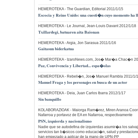
HEMEROTEKA
- The Guardian, Editorial 2011/1/15
Escocia y Reino Unido: una cuesti�n cuyo momento ha l
HEMEROTEKA
- Le Journal, Jean-Louis Davant 2012/1/18
Txillardegi, batuaren aita Baionan
HEMEROTEKA
- Argia, Jon Sarasua 2011/1/16
Gaitasun biderkatua
HEMEROTEKA
- IzaroNews.com, Jos� Mar�a Chac�n 20
Paz, Convivencia y Libertad... espa�olas
HEMEROTEKA
- Rebeli�n, Jos� Manuel Rambla 2011/1/
Manuel Fraga y los personajes en busca de un actor
HEMEROTEKA
- Deia, Juan Carlos Ibarra 2012/1/17
Sin banquillo
KOLABORAZIOAK
- Maiorga Ram�rez, Miren Aranoa Coordi
Nafarroa y portavoz de EA en Nafarroa, respectivamente
PSN, izquierda y nacionalismo
Nadie que se autodefina de izquierdas asumir�a los salvaj
servicios tan b�sicos como educaci�n, salud y prestacion
han empezado a aplicar de la mano de UPN-PP