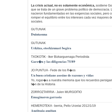
La crisis actual, no es solamente económica,
sostiene Go
que se trata de un grave problema político de democracia. 
nacieron fundamentadas en las exigencias sociales, pero 
romper el equilibrio entre los intereses cada vez mayores 
sociales.
GUTUNAK
Duintasuna
GUTUNAK
Urkitza, etorkizunari begira
TXOKOTIK
- Iker Bizkarguenaga Periodista
Garz�n y las diligencias 75/89
JO PUNTUA
- Fede de los R�os
Un buen cristiano asesino de razones y vidas
Yo, rogar�a a nuestra memoria que los recuerdos persigan, 
f�n de la Historia
ZORROZTARRIA
- Julen MURGOITIO
Emaginaren garrasia
HEMEROTEKA
- berria, Pello Urzelai 2012/1/19
Auzitegia auzitan