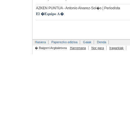
AZKEN PUNTUA
- Antonio Alvarez-Sol�s | Periodista
El �Equipo A�
Hasiera
Paperezko edizioa
Gaiak
Denda
� Baigorri Argitaletxea
Harremana
Nor gara
Iragarkiak