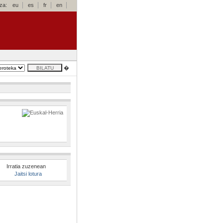
za:
eu
es
fr
en
�
Irratia zuzenean
Jaitsi lotura