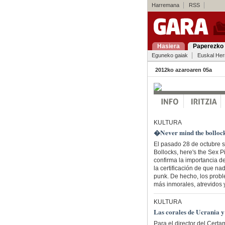
Harremana
RSS
Hasiera
Paperezko 
Eguneko gaiak
Euskal Her
2012ko azaroaren 05a
KULTURA
�Never mind the bollock
El pasado 28 de octubre s
Bollocks, here's the Sex 
confirma la importancia del
la certificación de que n
punk. De hecho, los probl
más inmorales, atrevidos 
KULTURA
Las corales de Ucrania 
Para el director del Cert