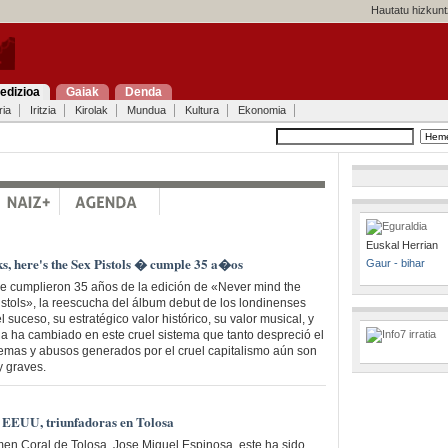
Hautatu hizkunt
edizioa
Gaiak
Denda
ria
Iritzia
Kirolak
Mundua
Kultura
Ekonomia
Euskal Herrian
s, here's the Sex Pistols � cumple 35 a�os
Gaur - bihar
e cumplieron 35 años de la edición de «Never mind the
Pistols», la reescucha del álbum debut de los londinenses
 suceso, su estratégico valor histórico, su valor musical, y
ada ha cambiado en este cruel sistema que tanto despreció el
emas y abusos generados por el cruel capitalismo aún son
y graves.
y EEUU, triunfadoras en Tolosa
amen Coral de Tolosa, Jose Miguel Espinosa, este ha sido