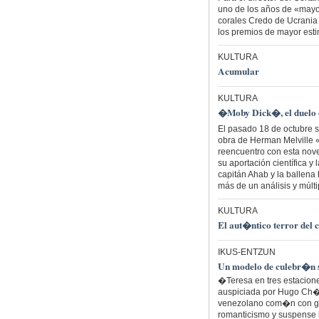
uno de los años de «mayor
corales Credo de Ucrani
los premios de mayor esti
KULTURA
Acumular
KULTURA
�Moby Dick�, el duelo e
El pasado 18 de octubre s
obra de Herman Melville 
reencuentro con esta novel
su aportación científica y 
capitán Ahab y la ballena
más de un análisis y múlti
KULTURA
El aut�ntico terror del 
IKUS-ENTZUN
Un modelo de culebr�n so
�Teresa en tres estacion
auspiciada por Hugo Ch�ve
venezolano com�n con gui
romanticismo y suspense l