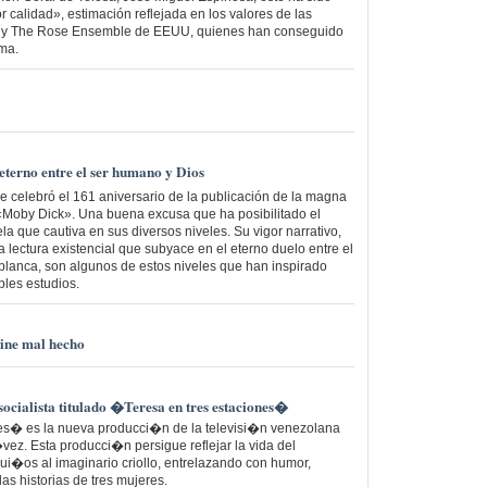
 calidad», estimación reflejada en los valores de las
a y The Rose Ensemble de EEUU, quienes han conseguido
ma.
terno entre el ser humano y Dios
e celebró el 161 aniversario de la publicación de la magna
«Moby Dick». Una buena excusa que ha posibilitado el
a que cautiva en sus diversos niveles. Su vigor narrativo,
la lectura existencial que subyace en el eterno duelo entre el
 blanca, son algunos de estos niveles que han inspirado
ples estudios.
cine mal hecho
cialista titulado �Teresa en tres estaciones�
es� es la nueva producci�n de la televisi�n venezolana
z. Esta producci�n persigue reflejar la vida del
�os al imaginario criollo, entrelazando con humor,
as historias de tres mujeres.