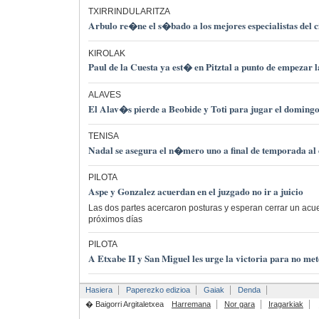
TXIRRINDULARITZA
Arbulo re�ne el s�bado a los mejores especialistas del c
KIROLAK
Paul de la Cuesta ya est� en Pitztal a punto de empezar
ALAVES
El Alav�s pierde a Beobide y Toti para jugar el domingo 
TENISA
Nadal se asegura el n�mero uno a final de temporada al
PILOTA
Aspe y Gonzalez acuerdan en el juzgado no ir a juicio
Las dos partes acercaron posturas y esperan cerrar un acuer
próximos días
PILOTA
A Etxabe II y San Miguel les urge la victoria para no me
Hasiera
Paperezko edizioa
Gaiak
Denda
� Baigorri Argitaletxea
Harremana
Nor gara
Iragarkiak