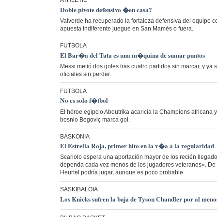
ATHLETIC
Doble pivote defensivo �en casa?
Valverde ha recuperado la fortaleza defensiva del equipo co
apuesta indiferente juegue en San Mamés o fuera.
FUTBOLA
El Bar�a del Tata es una m�quina de sumar puntos
Messi metió dos goles tras cuatro partidos sin marcar, y ya
oficiales sin perder.
FUTBOLA
No es solo f�tbol
El héroe egipcio Aboutrika acaricia la Champions africana y
bosnio Begoviç marca gol.
BASKONIA
El Estrella Roja, primer hito en la v�a a la regularidad
Scariolo espera una aportación mayor de los recién llegado
dependa cada vez menos de los jugadores veteranos». De e
Heurtel podría jugar, aunque es poco probable.
SASKIBALOIA
Los Knicks sufren la baja de Tyson Chandler por al meno