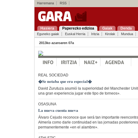
Harremana
RSS
Hasiera
Paperezko edizioa
Gaiak
Denda
Eguneko gaiak
Euskal Herria
Iritzia
Kirolak
Mundua
2013ko azaroaren 07a
REAL SOCIEDAD
�Se notaba que era especial�
David Zurutuza asumió la superioridad del Manchester Uni
una gran experiencia jugar este tipo de torneos».
OSASUNA
La nueva cuenta nueva
Álvaro Cejudo reconoce que será tan importante reencontrars
Almería como darle continuidad en las jornadas posteriores 
permanentemente «en el alambre».