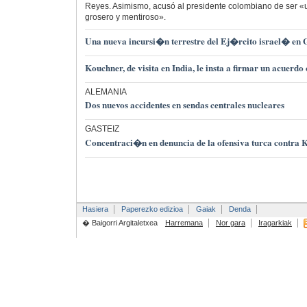
Reyes. Asimismo, acusó al presidente colombiano de ser «un
grosero y mentiroso».
Una nueva incursi�n terrestre del Ej�rcito israel� en 
Kouchner, de visita en India, le insta a firmar un acuerd
ALEMANIA
Dos nuevos accidentes en sendas centrales nucleares
GASTEIZ
Concentraci�n en denuncia de la ofensiva turca contra
Hasiera
Paperezko edizioa
Gaiak
Denda
� Baigorri Argitaletxea
Harremana
Nor gara
Iragarkiak