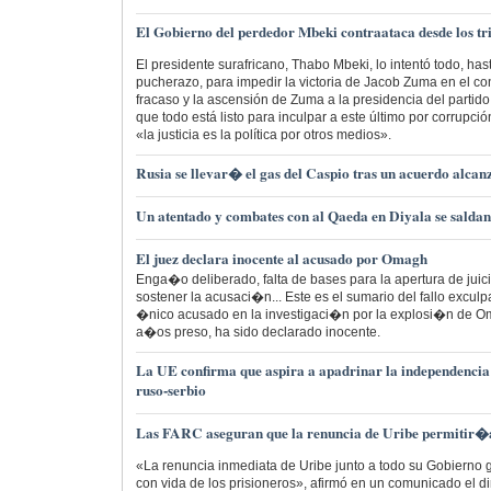
El Gobierno del perdedor Mbeki contraataca desde los tr
El presidente surafricano, Thabo Mbeki, lo intentó todo, ha
pucherazo, para impedir la victoria de Jacob Zuma en el co
fracaso y la ascensión de Zuma a la presidencia del partido
que todo está listo para inculpar a este último por corrupc
«la justicia es la política por otros medios».
Rusia se llevar� el gas del Caspio tras un acuerdo alc
Un atentado y combates con al Qaeda en Diyala se salda
El juez declara inocente al acusado por Omagh
Enga�o deliberado, falta de bases para la apertura de juic
sostener la acusaci�n... Este es el sumario del fallo exculp
�nico acusado en la investigaci�n por la explosi�n de Om
a�os preso, ha sido declarado inocente.
La UE confirma que aspira a apadrinar la independencia 
ruso-serbio
Las FARC aseguran que la renuncia de Uribe permitir�
«La renuncia inmediata de Uribe junto a todo su Gobierno ga
con vida de los prisioneros», afirmó en un comunicado el d