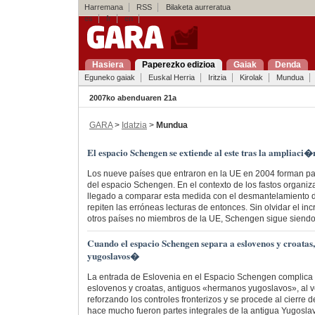
Harremana
RSS
Bilaketa aurreratua
es
fr
en
Hasiera
Paperezko edizioa
Gaiak
Denda
Eguneko gaiak
Euskal Herria
Iritzia
Kirolak
Mundua
2007ko abenduaren 21a
GARA
>
Idatzia
>
Mundua
El espacio Schengen se extiende al este tras la ampliaci�
Los nueve países que entraron en la UE en 2004 forman p
del espacio Schengen. En el contexto de los fastos organiz
llegado a comparar esta medida con el desmantelamiento d
repiten las erróneas lecturas de entonces. Sin olvidar el in
otros países no miembros de la UE, Schengen sigue siendo 
Cuando el espacio Schengen separa a eslovenos y croata
yugoslavos�
La entrada de Eslovenia en el Espacio Schengen complica l
eslovenos y croatas, antiguos «hermanos yugoslavos», al 
reforzando los controles fronterizos y se procede al cierre
hace mucho fueron partes integrales de la antigua Yugoslav