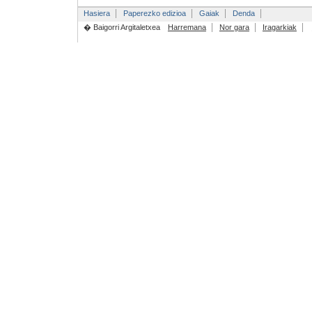
Hasiera
Paperezko edizioa
Gaiak
Denda
� Baigorri Argitaletxea
Harremana
Nor gara
Iragarkiak