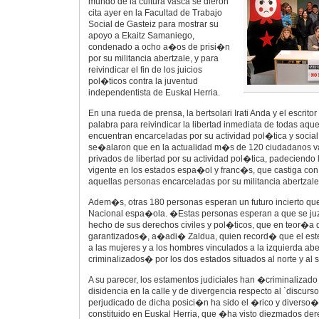
mundo de la cultura vasca se dieron
cita ayer en la Facultad de Trabajo
Social de Gasteiz para mostrar su
apoyo a Ekaitz Samaniego,
condenado a ocho a�os de prisi�n
por su militancia abertzale, y para
reivindicar el fin de los juicios
pol�ticos contra la juventud
independentista de Euskal Herria.
En una rueda de prensa, la bertsolari Irati Anda y el escrito
palabra para reivindicar la libertad inmediata de todas aqu
encuentran encarceladas por su actividad pol�tica y social.
se�alaron que en la actualidad m�s de 120 ciudadanos v
privados de libertad por su actividad pol�tica, padeciendo 
vigente en los estados espa�ol y franc�s, que castiga con
aquellas personas encarceladas por su militancia abertzale
Adem�s, otras 180 personas esperan un futuro incierto que
Nacional espa�ola. �Estas personas esperan a que se juz
hecho de sus derechos civiles y pol�ticos, que en teor�a
garantizados�, a�adi� Zaldua, quien record� que el este
a las mujeres y a los hombres vinculados a la izquierda ab
criminalizados� por los dos estados situados al norte y al su
A su parecer, los estamentos judiciales han �criminalizad
disidencia en la calle y de divergencia respecto al `discurs
perjudicado de dicha posici�n ha sido el �rico y diverso� 
constituido en Euskal Herria, que �ha visto diezmados de