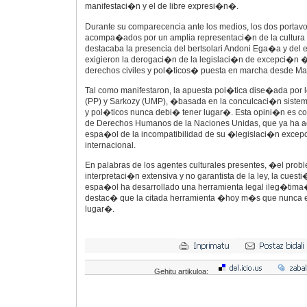
manifestaci�n y el de libre expresi�n�.
Durante su comparecencia ante los medios, los dos portavo
acompa�ados por un amplia representaci�n de la cultura v
destacaba la presencia del bertsolari Andoni Ega�a y del e
exigieron la derogaci�n de la legislaci�n de excepci�n 
derechos civiles y pol�ticos� puesta en marcha desde Ma
Tal como manifestaron, la apuesta pol�tica dise�ada por 
(PP) y Sarkozy (UMP), �basada en la conculcaci�n sistem
y pol�ticos nunca debi� tener lugar�. Esta opini�n es c
de Derechos Humanos de la Naciones Unidas, que ya ha ad
espa�ol de la incompatibilidad de su �legislaci�n excep
internacional.
En palabras de los agentes culturales presentes, �el probl
interpretaci�n extensiva y no garantista de la ley, la cuest
espa�ol ha desarrollado una herramienta legal ileg�tima
destac� que la citada herramienta �hoy m�s que nunca e
lugar�.
Gehitu artikuloa: