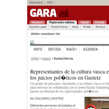
Harremana
RSS
Hasiera
Paperezko edizioa
Gaiak
Denda
Eguneko gaiak
Euskal Herria
Iritzia
Kirolak
Mundua
2012ko urtarrilaren 13a
GARA
>
Idatzia
>
Euskal Herria
Representantes de la cultura vasca e
los juicios pol�ticos en Gasteiz
Un grupo de personas vinculadas a la cultura vasca se di
para mostrar su solidaridad con el joven Ekaitz Samanieg
puesta en libertad de los represaliados pol�ticos.
Ion SALGADO | GASTEIZ
Diferentes personas vinculadas al