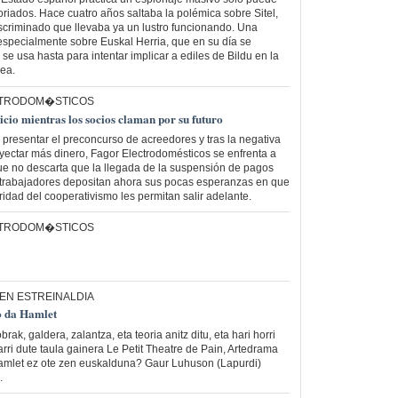
iados. Hace cuatro años saltaba la polémica sobre Sitel,
iscriminado que llevaba ya un lustro funcionando. Una
specialmente sobre Euskal Herria, que en su día se
 se usa hasta para intentar implicar a ediles de Bildu en la
ñea.
ECTRODOM�STICOS
icio mientras los socios claman por su futuro
resentar el preconcurso de acreedores y tras la negativa
ectar más dinero, Fagor Electrodomésticos se enfrenta a
ue no descarta que la llegada de la suspensión de pagos
s trabajadores depositan ahora sus pocas esperanzas en que
idad del cooperativismo les permitan salir adelante.
ECTRODOM�STICOS
EN ESTREINALDIA
o da Hamlet
ak, galdera, zalantza, eta teoria anitz ditu, eta hari horri
karri dute taula gainera Le Petit Theatre de Pain, Artedrama
amlet ez ote zen euskalduna? Gaur Luhuson (Lapurdi)
.