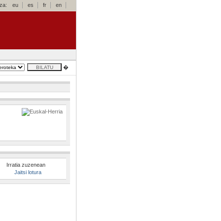
za:
eu
es
fr
en
�
Irratia zuzenean
Jaitsi lotura