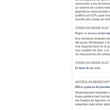
sorprender a los desmemor
un sistema de control ind
gigantesca oreja posada e
justificó por ETA y que hoy
ikurriña del cohete de Iru
CRISIS EN FAGOR EL
Fagor se acerca al precip
Dos semanas después de p
del grupo Mondragon a iny
una segunda fase en la q
sea cuestión de días. Lo
los mecanismos de solidar
CRISIS EN FAGOR EL
El final de un ciclo
ANTZEZLAN BEREZI BAT
Hilen egunean berpiztuk
Shakespearek idatzitako obr
tiraka galdera berri bat e
eta Dejabu-ko lagunek, H
eskainiko dute lehen aldiz