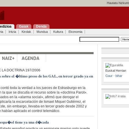
Hautatu hizkunt
edizioa
Gaiak
Denda
ria
Iritzia
Kirolak
Mundua
Kultura
Ekonomia
 LA DOCTRINA 197/2006
Euskal Herrian
sobre el �ltimo preso de los GAL, en tercer grado ya en
Gaur - bihar
contó toda la verdad a los jueces de Estrasburgo en la
 la que se discutía el recurso sobre la «doctrina Parot».
ados en la «alarma social», afirmó que derogar el
licaría la excarcelación de Ismael Miquel Gutiérrez, el
Este, sin embargo, llevaba en tercer grado desde 2002 y
 habían aplicado el control telemático.
vo espa�ol tiene ya una d�cada
 Estado español practica un espionaje masivo solo puede