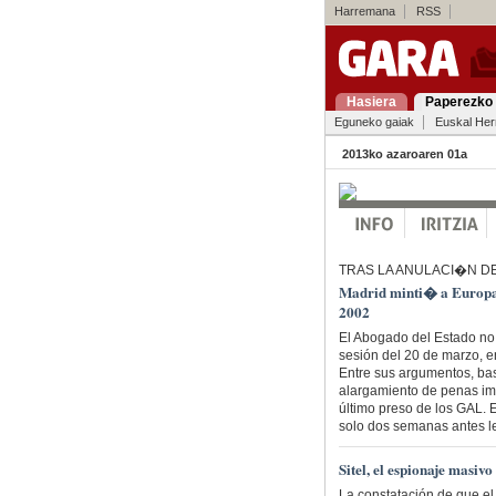
Harremana
RSS
Hasiera
Paperezko 
Eguneko gaiak
Euskal Her
2013ko azaroaren 01a
TRAS LA ANULACI�N DE
Madrid minti� a Europa 
2002
El Abogado del Estado no 
sesión del 20 de marzo, en
Entre sus argumentos, bas
alargamiento de penas imp
último preso de los GAL. 
solo dos semanas antes le
Sitel, el espionaje masi
La constatación de que el