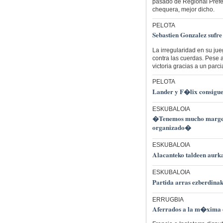
pasado de Regional Prefer
chequera, mejor dicho.
PELOTA
Sebastien Gonzalez sufr
La irregularidad en su jue
contra las cuerdas. Pese a 
victoria gracias a un parcia
PELOTA
Lander y F�lix consiguen
ESKUBALOIA
�Tenemos mucho margen d
organizado�
ESKUBALOIA
Alacanteko taldeen aurka
ESKUBALOIA
Partida arras ezberdinak
ERRUGBIA
Aferrados a la m�xima d