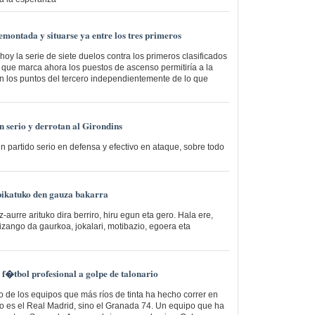
emontada y situarse ya entre los tres primeros
hoy la serie de siete duelos contra los primeros clasificados
o que marca ahora los puestos de ascenso permitiría a la
n los puntos del tercero independientemente de lo que
en serio y derrotan al Girondins
n partido serio en defensa y efectivo en ataque, sobre todo
pikatuko den gauza bakarra
-aurre arituko dira berriro, hiru egun eta gero. Hala ere,
izango da gaurkoa, jokalari, motibazio, egoera eta
 f�tbol profesional a golpe de talonario
 de los equipos que más ríos de tinta ha hecho correr en
no es el Real Madrid, sino el Granada 74. Un equipo que ha