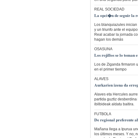
REAL SOCIEDAD
La opci�n de seguir la r
Los blanquiazules inician 
y un triunfo ante el equip
Real acabar la jornada co
hagan los demás
OSASUNA
Los rojillos se lo toman 
Los de Ziganda firmaron u
en el primer tiempo
ALAVES
Aurkarien izena da erre
Alaves eta Hercules aurrez
partida guztiz desberdina 
ibilbideak aldatu baitira.
FUTBOLA
De regional preferente al
Mañana llega a Ipurua uno
los últimos meses. Y no, 