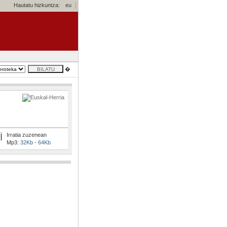
Hautatu hizkuntza:
eu
�
Irratia zuzenean
Mp3:
32Kb
-
64Kb