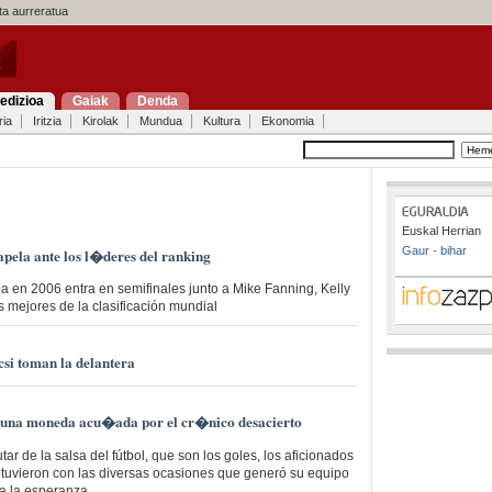
a aurreratua
edizioa
Gaiak
Denda
ria
Iritzia
Kirolak
Mundua
Kultura
Ekonomia
Euskal Herrian
Gaur - bihar
pela ante los l�deres del ranking
a en 2006 entra en semifinales junto a Mike Fanning, Kelly
es mejores de la clasificación mundial
si toman la delantera
de una moneda acu�ada por el cr�nico desacierto
ar de la salsa del fútbol, que son los goles, los aficionados
retuvieron con las diversas ocasiones que generó su equipo
a la esperanza