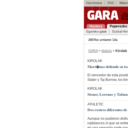
Harremana
RSS
Bilaket
es
fr
en
Hasiera
Paperezko 
Eguneko gaiak
Euskal Her
2007ko urriaren 13a
GARA
>
Idatzia
>
Kirolak
KIROLAK
Mart�nez defiende su txa
El vencedor de esta prueb
Slater y Taj Burrow, los tr
KIROLAK
Stoner, Lorenzo y Talmac
ATHLETIC
Dos rostros diferentes 
Aunque no pudieron disfrut
rojiblancos sí que se ent
en una segunda parte par