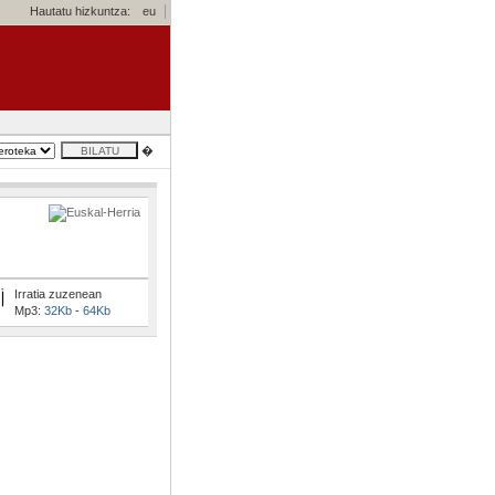
Hautatu hizkuntza:
eu
�
Irratia zuzenean
Mp3:
32Kb
-
64Kb