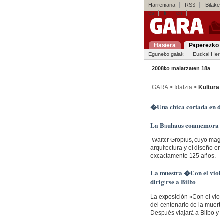
Harremana
RSS
Bilaket
es
fr
en
Hasiera
Paperezko 
Eguneko gaiak
Euskal Her
2008ko maiatzaren 18a
GARA
>
Idatzia
>
Kultura
�Una chica cortada en
La Bauhaus conmemora el
Walter Gropius, cuyo magi
arquitectura y el diseño 
excactamente 125 años.
La muestra �Con el viol
dirigirse a Bilbo
La exposición «Con el vio
del centenario de la muert
Después viajará a Bilbo y