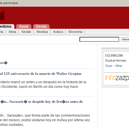
a aurreratua
edizioa
Gaiak
Denda
ria
Iritzia
Kirolak
Mundua
Kultura
Ekonomia
Euskal Herrian
 dos�
Gaur - bihar
 125 aniversario de la muerte de Walter Gropius
sterio marcó un antes y un después en la historia de la
en Occidente, nació en Berlín un día como hoy hace
�n... Sarasate� se despide hoy de Iru�ea antes de
lín... Sarasate», que forma parte de las conmemoraciones
e del músico, podrá visitarse hoy en Iruñea por última vez.
 otras ciudades.