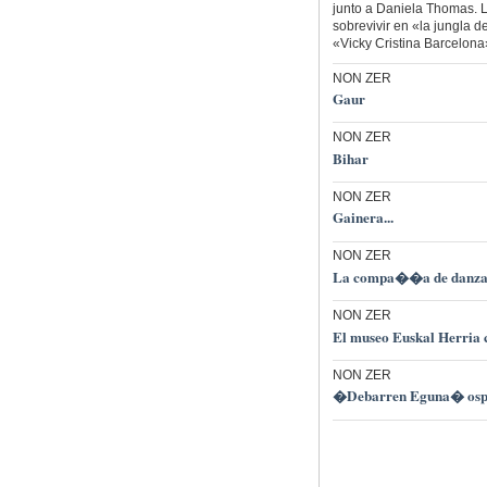
junto a Daniela Thomas. L
sobrevivir en «la jungla 
«Vicky Cristina Barcelona»
NON ZER
Gaur
NON ZER
Bihar
NON ZER
Gainera...
NON ZER
La compa��a de danza 
NON ZER
El museo Euskal Herria 
NON ZER
�Debarren Eguna� ospatz