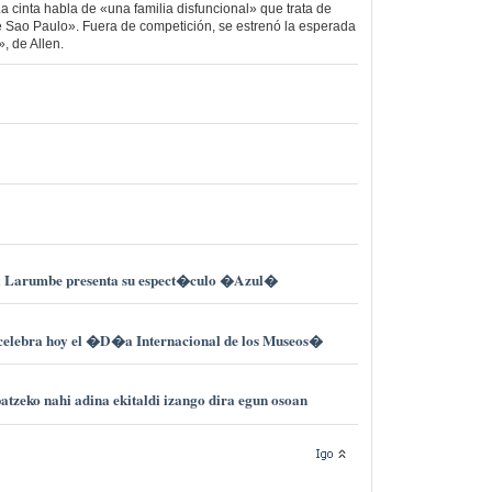
a cinta habla de «una familia disfuncional» que trata de
de Sao Paulo». Fuera de competición, se estrenó la esperada
, de Allen.
Larumbe presenta su espect�culo �Azul�
celebra hoy el �D�a Internacional de los Museos�
eko nahi adina ekitaldi izango dira egun osoan