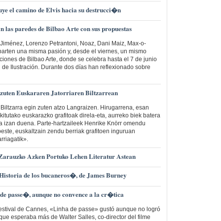
ye el camino de Elvis hacia su destrucci�n
n las paredes de Bilbao Arte con sus propuestas
 Jiménez, Lorenzo Petrantoni, Noaz, Dani Maiz, Max-o-
parten una misma pasión y, desde el viernes, un mismo
ciones de Bilbao Arte, donde se celebra hasta el 7 de junio
 de Ilustración. Durante dos días han reflexionado sobre
uten Euskararen Jatorriaren Biltzarrean
. Biltzarra egin zuten atzo Langraizen. Hirugarrena, esan
kitutako euskarazko grafitoak direla-eta, aurreko biek batera
a izan duena. Parte-hartzaileek Henrike Knörr omendu
este, euskaltzain zendu berriak grafitoen inguruan
rriagatik».
 Zarauzko Azken Portuko Lehen Literatur Astean
istoria de los bucaneros�, de James Burney
 de passe�, aunque no convence a la cr�tica
Festival de Cannes, «Linha de passe» gustó aunque no logró
que esperaba más de Walter Salles, co-director del filme