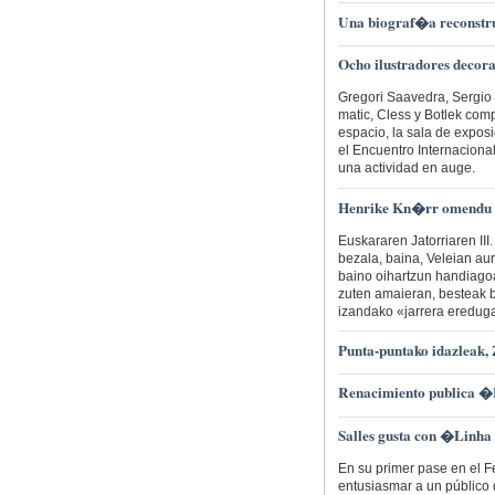
Una biograf�a reconstru
Ocho ilustradores decora
Gregori Saavedra, Sergio
matic, Cless y Botlek com
espacio, la sala de exposi
el Encuentro Internacional
una actividad en auge.
Henrike Kn�rr omendu z
Euskararen Jatorriaren III
bezala, baina, Veleian aur
baino oihartzun handiago
zuten amaieran, besteak b
izandako «jarrera ereduga
Punta-puntako idazleak,
Renacimiento publica �H
Salles gusta con �Linha
En su primer pase en el 
entusiasmar a un público 