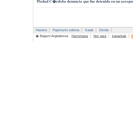
Piedad C�rdoba denuncia que fue detenida en un aerop
Hasiera
Paperezko edizioa
Gaiak
Denda
� Baigorri Argitaletxea
Harremana
Nor gara
Iragarkiak