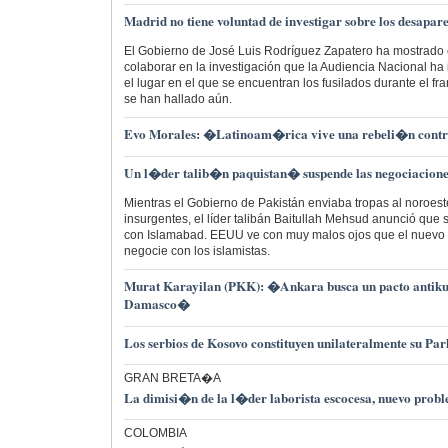
Madrid no tiene voluntad de investigar sobre los desapar
El Gobierno de José Luis Rodríguez Zapatero ha mostrado
colaborar en la investigación que la Audiencia Nacional ha
el lugar en el que se encuentran los fusilados durante el 
se han hallado aún.
Evo Morales: �Latinoam�rica vive una rebeli�n contr
Un l�der talib�n paquistan� suspende las negociacion
Mientras el Gobierno de Pakistán enviaba tropas al noroest
insurgentes, el líder talibán Baitullah Mehsud anunció que
con Islamabad. EEUU ve con muy malos ojos que el nuevo 
negocie con los islamistas.
Murat Karayilan (PKK): �Ankara busca un pacto antik
Damasco�
Los serbios de Kosovo constituyen unilateralmente su Pa
GRAN BRETA�A
La dimisi�n de la l�der laborista escocesa, nuevo pro
COLOMBIA