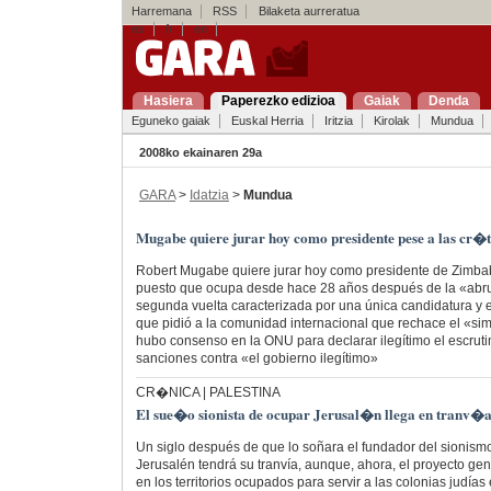
Harremana
RSS
Bilaketa aurreratua
es
fr
en
Hasiera
Paperezko edizioa
Gaiak
Denda
Eguneko gaiak
Euskal Herria
Iritzia
Kirolak
Mundua
2008ko ekainaren 29a
GARA
>
Idatzia
>
Mundua
Mugabe quiere jurar hoy como presidente pese a las cr�t
Robert Mugabe quiere jurar hoy como presidente de Zimba
puesto que ocupa desde hace 28 años después de la «abru
segunda vuelta caracterizada por una única candidatura y el
que pidió a la comunidad internacional que rechace el «sim
hubo consenso en la ONU para declarar ilegítimo el escrut
sanciones contra «el gobierno ilegítimo»
CR�NICA | PALESTINA
El sue�o sionista de ocupar Jerusal�n llega en tranv�
Un siglo después de que lo soñara el fundador del sionism
Jerusalén tendrá su tranvía, aunque, ahora, el proyecto gen
en los territorios ocupados para servir a las colonias judías 