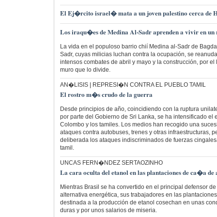
El Ej�rcito israel� mata a un joven palestino cerca de
Los iraqu�es de Medina Al-Sadr aprenden a vivir en un 
La vida en el populoso barrio chií Medina al-Sadr de Bagda
Sadr, cuyas milicias luchan contra la ocupación, se reanuda
intensos combates de abril y mayo y la construcción, por el
muro que lo divide.
AN�LISIS | REPRESI�N CONTRA EL PUEBLO TAMIL
El rostro m�s crudo de la guerra
Desde principios de año, coincidiendo con la ruptura unilat
por parte del Gobierno de Sri Lanka, se ha intensificado el 
Colombo y los tamiles. Los medios han recogido una sucesi
ataques contra autobuses, trenes y otras infraestructuras, 
deliberada los ataques indiscriminados de fuerzas cingalesa
tamil.
UNCAS FERN�NDEZ SERTAOZINHO
La cara oculta del etanol en las plantaciones de ca�a de
Mientras Brasil se ha convertido en el principal defensor d
alternativa energética, sus trabajadores en las plantacione
destinada a la producción de etanol cosechan en unas con
duras y por unos salarios de miseria.