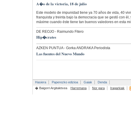
A�o de la victoria, 18 de julio
Este modelo de impunidad tiene ya 70 años de vida, 40 viv
franquista y treinta bajo la democracia que se gestó con él, 
máxime cuando éste tiene tan buenos valedores en esta 
DE REOJO
- Raimundo Fitero
Hip�crates
AZKEN PUNTUA
- Gorka ANDRAKA Periodista
Las fuentes del Nuevo Mundo
Hasiera
Paperezko edizioa
Gaiak
Denda
� Baigorri Argitaletxea
Harremana
Nor gara
Iragarkiak