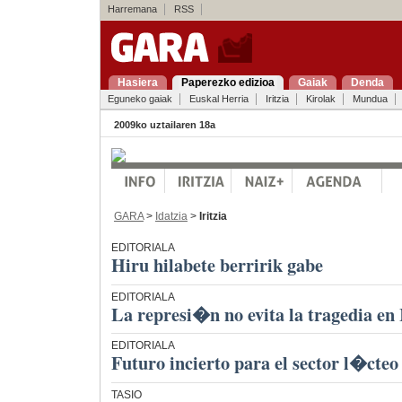
Harremana
RSS
Hasiera
Paperezko edizioa
Gaiak
Denda
Eguneko gaiak
Euskal Herria
Iritzia
Kirolak
Mundua
2009ko uztailaren 18a
GARA
>
Idatzia
>
Iritzia
EDITORIALA
Hiru hilabete berririk gabe
EDITORIALA
La represi�n no evita la tragedia en
EDITORIALA
Futuro incierto para el sector l�cteo
TASIO