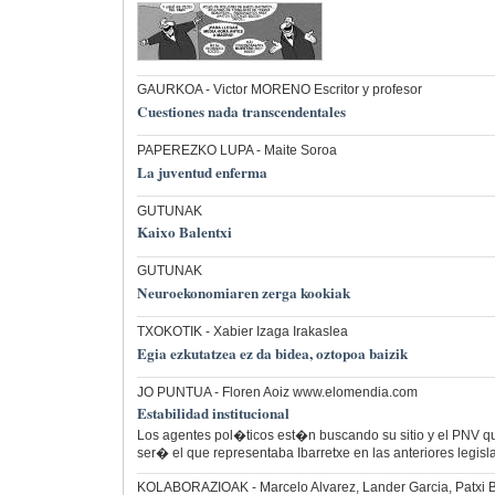
GAURKOA
- Victor MORENO Escritor y profesor
Cuestiones nada transcendentales
PAPEREZKO LUPA
- Maite Soroa
La juventud enferma
GUTUNAK
Kaixo Balentxi
GUTUNAK
Neuroekonomiaren zerga kookiak
TXOKOTIK
- Xabier Izaga Irakaslea
Egia ezkutatzea ez da bidea, oztopoa baizik
JO PUNTUA
- Floren Aoiz www.elomendia.com
Estabilidad institucional
Los agentes pol�ticos est�n buscando su sitio y el PNV q
ser� el que representaba Ibarretxe en las anteriores legisl
KOLABORAZIOAK
- Marcelo Alvarez, Lander Garcia, Patxi