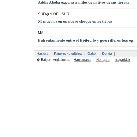
Addis Abeba expulsa a miles de nativos de sus tierras
SUD�N DEL SUR
51 muertos en un nuevo choque entre tribus
MALI
Enfrentamiento entre el Ej�rcito y guerrilleros tuareg
Hasiera
Paperezko edizioa
Gaiak
Denda
� Baigorri Argitaletxea
Harremana
Nor gara
Iragarkiak