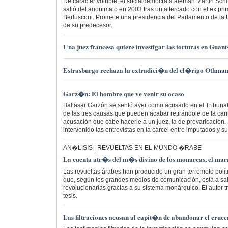
De carácter voluble, el socialdemócrata alemán Martin Sch
salió del anonimato en 2003 tras un altercado con el ex prime
Berlusconi. Promete una presidencia del Parlamento de la
de su predecesor.
Una juez francesa quiere investigar las torturas en Gu
Estrasburgo rechaza la extradici�n del cl�rigo Othman
Garz�n: El hombre que ve venir su ocaso
Baltasar Garzón se sentó ayer como acusado en el Tribuna
de las tres causas que pueden acabar retirándole de la carre
acusación que cabe hacerle a un juez, la de prevaricación
intervenido las entrevistas en la cárcel entre imputados y 
AN�LISIS | REVUELTAS EN EL MUNDO �RABE
La cuenta atr�s del m�s divino de los monarcas, el m
Las revueltas árabes han producido un gran terremoto polít
que, según los grandes medios de comunicación, está a sa
revolucionarias gracias a su sistema monárquico. El autor 
tesis.
Las filtraciones acusan al capit�n de abandonar el cruc