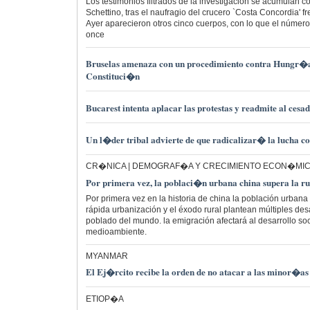
Los testimonios filtrados de la investigación se acumulan c
Schettino, tras el naufragio del crucero `Costa Concordia' fre
Ayer aparecieron otros cinco cuerpos, con lo que el número
once
Bruselas amenaza con un procedimiento contra Hungr�a
Constituci�n
Bucarest intenta aplacar las protestas y readmite al ces
Un l�der tribal advierte de que radicalizar� la lucha c
CR�NICA | DEMOGRAF�A Y CRECIMIENTO ECON�MI
Por primera vez, la poblaci�n urbana china supera la ru
Por primera vez en la historia de china la población urbana 
rápida urbanización y el éxodo rural plantean múltiples des
poblado del mundo. la emigración afectará al desarrollo so
medioambiente.
MYANMAR
El Ej�rcito recibe la orden de no atacar a las minor�as
ETIOP�A