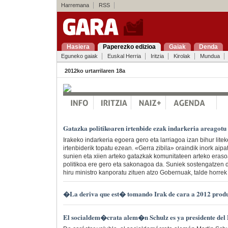
Harremana
RSS
Hasiera
Paperezko edizioa
Gaiak
Denda
Eguneko gaiak
Euskal Herria
Iritzia
Kirolak
Mundua
2012ko urtarrilaren 18a
Gatazka politikoaren irtenbide ezak indarkeria areagotu
Irakeko indarkeria egoera gero eta larriagoa izan bihur liteke 
irtenbiderik topatu ezean. «Gerra zibila» oraindik inork aipa
sunien eta xiien arteko gatazkak komunitateen arteko erasoa
politikoa ere gero eta sakonagoa da. Suniek sostengatzen d
hiru ministro kanporatu zituen atzo Gobernuak, talde horrek b
�La deriva que est� tomando Irak de cara a 2012 pro
El socialdem�crata alem�n Schulz es ya presidente del