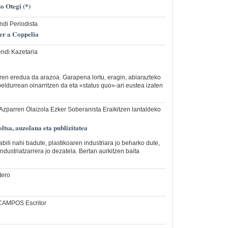
o Otegi (*)
ndi Periodista
er a Coppelia
ndi Kazetaria
ren eredua da arazoa. Garapena lortu, eragin, abiarazteko
eldurrean oinarritzen da eta «status quo»-ari eustea izaten
 Azparren Olaizola Ezker Soberanista Eraikitzen lantaldeko
oltsa, auzolana eta publizitatea
abili nahi badute, plastikoaren industriara jo beharko dute,
industriatzarrera jo dezatela. Bertan aurkitzen baita
tero
CAMPOS Escritor