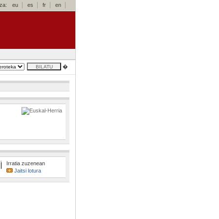
za:
eu
es
fr
en
�
Irratia zuzenean
Jaitsi lotura