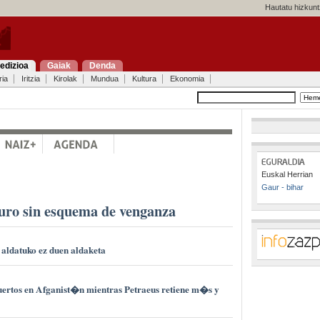
Hautatu hizkunt
edizioa
Gaiak
Denda
ria
Iritzia
Kirolak
Mundua
Kultura
Ekonomia
Euskal Herrian
Gaur - bihar
uro sin esquema de venganza
r aldatuko ez duen aldaketa
rtos en Afganist�n mientras Petraeus retiene m�s y