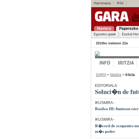
Harremana
RSS
Hasiera
Paperezko 
Eguneko gaiak
Euskal Her
2010ko irailaren 22a
GARA
>
Idatzia
>
Iritzia
EDITORIALA
Soluci�n de fut
IKUSMIRA
-
Basilea III: funtsean eze
IKUSMIRA
-
R�cord de ocupantes mue
m�s poder