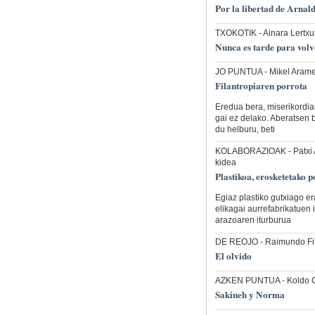
Por la libertad de Arnald
TXOKOTIK
- Ainara Lertxu
Nunca es tarde para volv
JO PUNTUA
- Mikel Arame
Filantropiaren porrota
Eredua bera, miserikordia
gai ez delako. Aberatsen b
du helburu, beti
KOLABORAZIOAK
- Patxi
kidea
Plastikoa, erosketetako p
Egiaz plastiko gutxiago er
elikagai aurrefabrikatuen 
arazoaren iturburua
DE REOJO
- Raimundo Fi
El olvido
AZKEN PUNTUA
- Koldo 
Sakineh y Norma