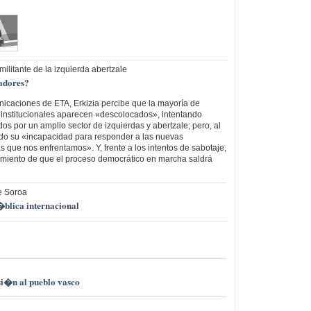
 militante de la izquierda abertzale
adores?
nicaciones de ETA, Erkizia percibe que la mayoría de
e institucionales aparecen «descolocados», intentando
dos por un amplio sector de izquierdas y abertzale; pero, al
o su «incapacidad para responder a las nuevas
s que nos enfrentamos». Y, frente a los intentos de sabotaje,
imiento de que el proceso democrático en marcha saldrá
e Soroa
�blica internacional
i�n al pueblo vasco