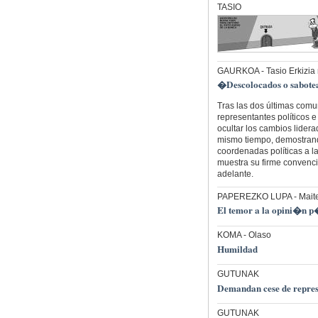
TASIO
GAURKOA
- Tasio Erkizia
�Descolocados o sabote
Tras las dos últimas comu
representantes políticos 
ocultar los cambios lidera
mismo tiempo, demostrand
coordenadas políticas a la
muestra su firme convenc
adelante.
PAPEREZKO LUPA
- Mait
El temor a la opini�n p
KOMA
- Olaso
Humildad
GUTUNAK
Demandan cese de repres
GUTUNAK