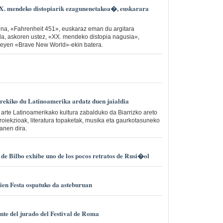
 mendeko distopiarik ezagunenetakoa�, euskarara
na, «Fahrenheit 451», euskaraz eman du argitara
da, askoren ustez, «XX. mendeko distopia nagusia»,
eyen «Brave New World»-ekin batera.
kiko du Latinoamerika ardatz duen jaialdia
ra arte Latinoamerikako kultura zabalduko da Biarrizko areto
roiekzioak, literatura topaketak, musika eta gaurkotasuneko
zanen dira.
 de Bilbo exhibe uno de los pocos retratos de Rusi�ol
ien Festa ospatuko da asteburuan
ente del jurado del Festival de Roma