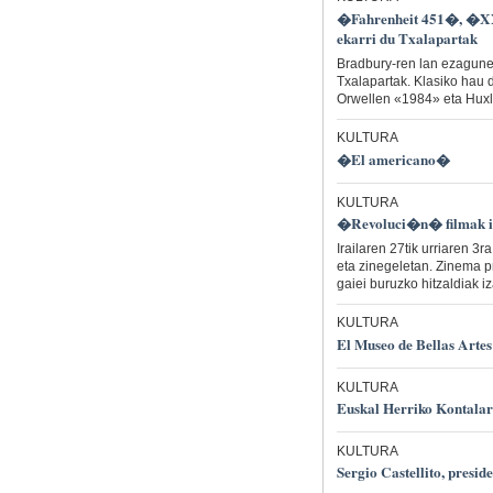
�Fahrenheit 451�, �XX.
ekarri du Txalapartak
Bradbury-ren lan ezagune
Txalapartak. Klasiko hau 
Orwellen «1984» eta Huxl
KULTURA
�El americano�
KULTURA
�Revoluci�n� filmak ire
Irailaren 27tik urriaren 3
eta zinegeletan. Zinema p
gaiei buruzko hitzaldiak i
KULTURA
El Museo de Bellas Artes
KULTURA
Euskal Herriko Kontalar
KULTURA
Sergio Castellito, presid