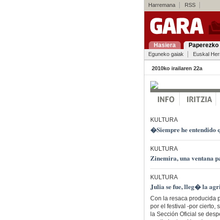
Harremana
RSS
Hasiera
Paperezko 
Eguneko gaiak
Euskal Her
2010ko irailaren 22a
KULTURA
�Siempre he entendido q
KULTURA
Zinemira, una ventana pa
KULTURA
Julia se fue, lleg� la a
Con la resaca producida p
por el festival -por cierto
la Sección Oficial se des