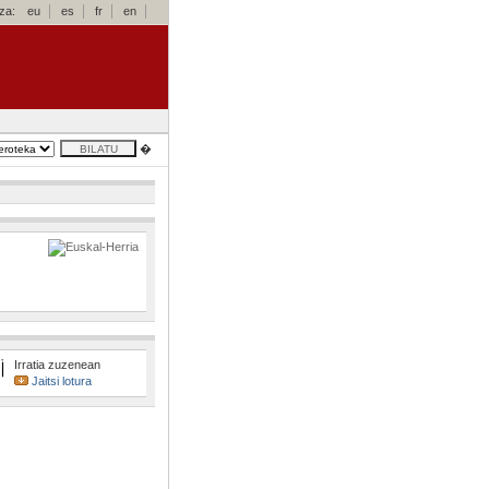
za:
eu
es
fr
en
�
Irratia zuzenean
Jaitsi lotura