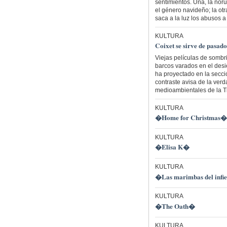
sentimientos. Una, la no
el género navideño; la otr
saca a la luz los abusos 
KULTURA
Coixet se sirve de pasad
Viejas películas de sombr
barcos varados en el desi
ha proyectado en la secci
contraste avisa de la ve
medioambientales de la Ti
KULTURA
�Home for Christmas�
KULTURA
�Elisa K�
KULTURA
�Las marimbas del inf
KULTURA
�The Oath�
KULTURA