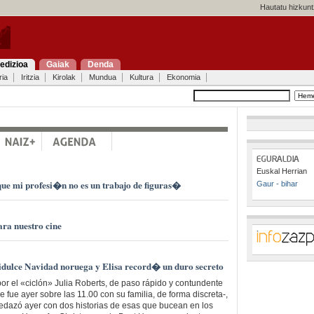
Hautatu hizkunt
edizioa
Gaiak
Denda
ria
Iritzia
Kirolak
Mundua
Kultura
Ekonomia
Euskal Herrian
ue mi profesi�n no es un trabajo de figuras�
Gaur - bihar
ra nuestro cine
gridulce Navidad noruega y Elisa record� un duro secreto
or el «ciclón» Julia Roberts, de paso rápido y contundente
, se fue ayer sobre las 11.00 con su familia, de forma discreta-,
pedazó ayer con dos historias de esas que bucean en los