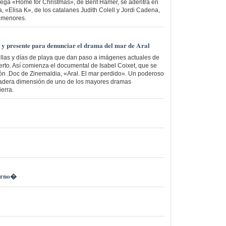
ruega «Home for Christmas», de Bent Hamer, se adentra en
a, «Elisa K», de los catalanes Judith Colell y Jordi Cadena,
a menores.
o y presente para denunciar el drama del mar de Aral
illas y días de playa que dan paso a imágenes actuales de
erto. Así comienza el documental de Isabel Coixet, que se
ón .Doc de Zinemaldia, «Aral. El mar perdido». Un poderoso
rdadera dimensión de uno de los mayores dramas
erra.
ierno�