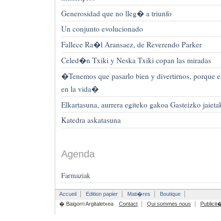
Generosidad que no lleg� a triunfo
Un conjunto evolucionado
Fallece Ra�l Aransaez, de Reverendo Parker
Celed�n Txiki y Neska Txiki copan las miradas
�Tenemos que pasarlo bien y divertirnos, porque e
en la vida�
Elkartasuna, aurrera egiteko gakoa Gasteizko jaie
Katedra askatasuna
Agenda
Farmaziak
Accueil
Edition papier
Mati�res
Boutique
� Baigorri Argitaletxea
Contact
Qui sommes nous
Publicit