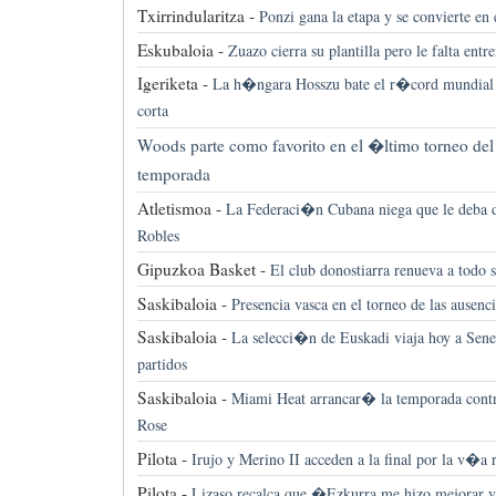
Txirrindularitza -
Ponzi gana la etapa y se convierte en
Eskubaloia -
Zuazo cierra su plantilla pero le falta entr
Igeriketa -
La h�ngara Hosszu bate el r�cord mundial d
corta
Woods parte como favorito en el �ltimo torneo del
temporada
Atletismoa -
La Federaci�n Cubana niega que le deba d
Robles
Gipuzkoa Basket -
El club donostiarra renueva a todo
Saskibaloia -
Presencia vasca en el torneo de las ausenci
Saskibaloia -
La selecci�n de Euskadi viaja hoy a Seneg
partidos
Saskibaloia -
Miami Heat arrancar� la temporada contra
Rose
Pilota -
Irujo y Merino II acceden a la final por la v�a
Pilota -
Lizaso recalca que �Ezkurra me hizo mejorar 