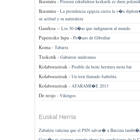
Ikusmira -
Presoen eskubideen kezkarik ez duen polemi
Ikusmira -
La presidencia egipcia cierra la v�a diplom
su actitud y su naturaleza
Gaurkoa -
-
Los 30 d�as que indignaron al mundo
Paperezko lupa -
Pe�azo de Gibraltar
Koma -
Tabarra
Txokotik -
Gabairen sindromea
Kolaborazioak -
Posible da beste herstura mota bat
Kolaborazioak -
Un tren llamado Isabelita
Kolaborazioak -
ATARAMI�E 2013
De reojo -
Vikingos
Euskal Herria
Zabaleta vaticina que el PSN salvar� a Barcina tambi
Garo�a ni siquiera cumple ahora las condiciones de la C