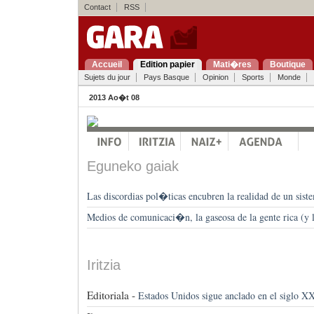
Contact
RSS
Accueil
Edition papier
Mati�res
Boutique
Sujets du jour
Pays Basque
Opinion
Sports
Monde
2013 Ao�t 08
Eguneko gaiak
Las discordias pol�ticas encubren la realidad de un sist
Medios de comunicaci�n, la gaseosa de la gente rica (y l
Iritzia
Editoriala -
Estados Unidos sigue anclado en el siglo X