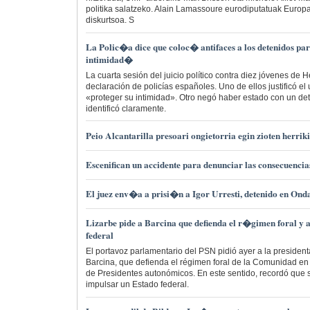
politika salatzeko. Alain Lamassoure eurodiputatuak Europa
diskurtsoa. S
La Polic�a dice que coloc� antifaces a los detenidos pa
intimidad�
La cuarta sesión del juicio político contra diez jóvenes de 
declaración de policías españoles. Uno de ellos justificó el
«proteger su intimidad». Otro negó haber estado con un det
identificó claramente.
Peio Alcantarilla presoari ongietorria egin zioten herr
Escenifican un accidente para denunciar las consecuencia
El juez env�a a prisi�n a Igor Urresti, detenido en Ond
Lizarbe pide a Barcina que defienda el r�gimen foral y a
federal
El portavoz parlamentario del PSN pidió ayer a la presiden
Barcina, que defienda el régimen foral de la Comunidad en
de Presidentes autonómicos. En este sentido, recordó que 
impulsar un Estado federal.