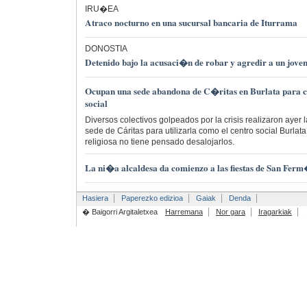
IRU�EA
Atraco nocturno en una sucursal bancaria de Iturrama
DONOSTIA
Detenido bajo la acusaci�n de robar y agredir a un jove
Ocupan una sede abandona de C�ritas en Burlata para co
social
Diversos colectivos golpeados por la crisis realizaron ayer 
sede de Cáritas para utilizarla como el centro social Burlat
religiosa no tiene pensado desalojarlos.
La ni�a alcaldesa da comienzo a las fiestas de San Fer
Hasiera
Paperezko edizioa
Gaiak
Denda
� Baigorri Argitaletxea
Harremana
Nor gara
Iragarkiak