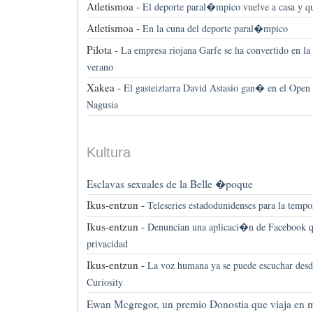
Atletismoa -
El deporte paral�mpico vuelve a casa y q
Atletismoa -
En la cuna del deporte paral�mpico
Pilota -
La empresa riojana Garfe se ha convertido en la r
verano
Xakea -
El gasteiztarra David Astasio gan� en el Open 
Nagusia
Kultura
Esclavas sexuales de la Belle �poque
Ikus-entzun -
Teleseries estadodunidenses para la temp
Ikus-entzun -
Denuncian una aplicaci�n de Facebook qu
privacidad
Ikus-entzun -
La voz humana ya se puede escuchar desd
Curiosity
Ewan Mcgregor, un premio Donostia que viaja en 