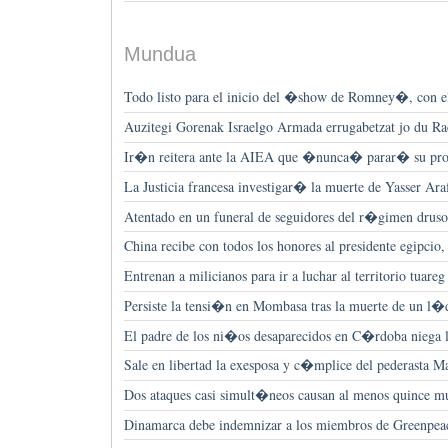
Mundua
Todo listo para el inicio del �show de Romney�, con el
Auzitegi Gorenak Israelgo Armada errugabetzat jo du Ra
Ir�n reitera ante la AIEA que �nunca� parar� su pro
La Justicia francesa investigar� la muerte de Yasser Ara
Atentado en un funeral de seguidores del r�gimen drusos
China recibe con todos los honores al presidente egipci
Entrenan a milicianos para ir a luchar al territorio tuar
Persiste la tensi�n en Mombasa tras la muerte de un l�d
El padre de los ni�os desaparecidos en C�rdoba niega la
Sale en libertad la exesposa y c�mplice del pederasta 
Dos ataques casi simult�neos causan al menos quince 
Dinamarca debe indemnizar a los miembros de Greenpea