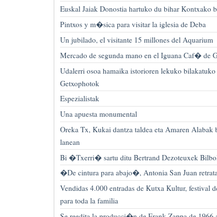
Euskal Jaiak Donostia hartuko du bihar Kontxako 
Pintxos y m�sica para visitar la iglesia de Deba
Un jubilado, el visitante 15 millones del Aquarium
Mercado de segunda mano en el Iguana Caf� de G
Udalerri osoa hamaika istorioren lekuko bilakatuko
Getxophotok
Espezialistak
Una apuesta monumental
Oreka Tx, Kukai dantza taldea eta Amaren Alaba
lanean
Bi �Txerri� sartu ditu Bertrand Dezoteuxek Bilbo
�De cintura para abajo�, Antonia San Juan retrata 
Vendidas 4.000 entradas de Kutxa Kultur, festiva
para toda la familia
Se reedita la producci�n de Frank Zappa de 1966 