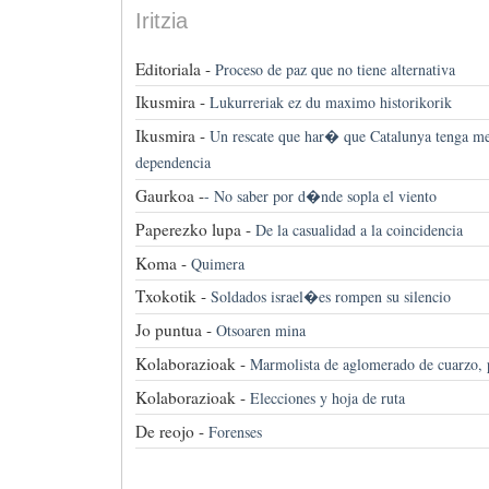
Iritzia
Editoriala -
Proceso de paz que no tiene alternativa
Ikusmira -
Lukurreriak ez du maximo historikorik
Ikusmira -
Un rescate que har� que Catalunya tenga 
dependencia
Gaurkoa -
-
No saber por d�nde sopla el viento
Paperezko lupa -
De la casualidad a la coincidencia
Koma -
Quimera
Txokotik -
Soldados israel�es rompen su silencio
Jo puntua -
Otsoaren mina
Kolaborazioak -
Marmolista de aglomerado de cuarzo, 
Kolaborazioak -
Elecciones y hoja de ruta
De reojo -
Forenses