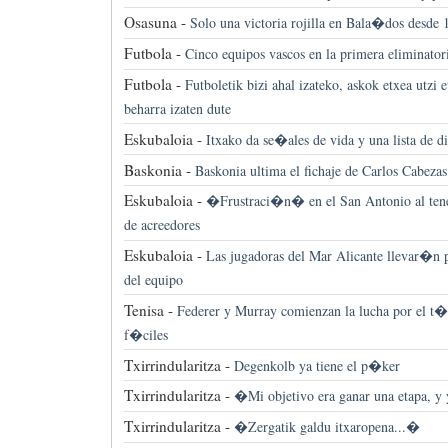
Osasuna -
Solo una victoria rojilla en Bala�dos desde 
Futbola -
Cinco equipos vascos en la primera eliminator
Futbola -
Futboletik bizi ahal izateko, askok etxea utzi e
beharra izaten dute
Eskubaloia -
Itxako da se�ales de vida y una lista de d
Baskonia -
Baskonia ultima el fichaje de Carlos Cabezas
Eskubaloia -
�Frustraci�n� en el San Antonio al tener
de acreedores
Eskubaloia -
Las jugadoras del Mar Alicante llevar�n p
del equipo
Tenisa -
Federer y Murray comienzan la lucha por el t�t
f�ciles
Txirrindularitza -
Degenkolb ya tiene el p�ker
Txirrindularitza -
�Mi objetivo era ganar una etapa, y
Txirrindularitza -
�Zergatik galdu itxaropena...�