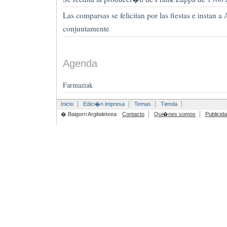
Las comparsas se felicitan por las fiestas e instan a
conjuntamente
Agenda
Farmaziak
Inicio
Edici�n impresa
Temas
Tienda
� Baigorri Argitaletxea
Contacto
Qui�nes somos
Publicid