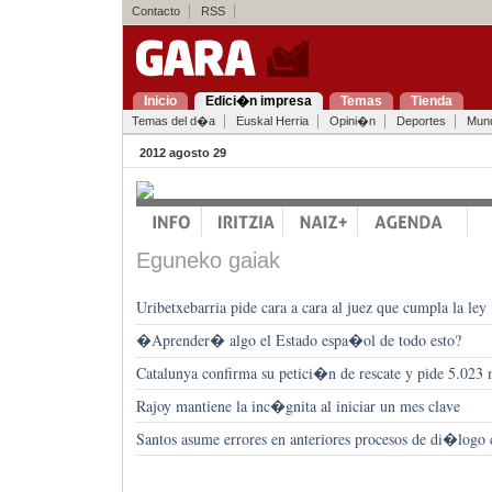
Contacto
RSS
Inicio
Edici�n impresa
Temas
Tienda
Temas del d�a
Euskal Herria
Opini�n
Deportes
Mun
2012 agosto 29
Eguneko gaiak
Uribetxebarria pide cara a cara al juez que cumpla la ley
�Aprender� algo el Estado espa�ol de todo esto?
Catalunya confirma su petici�n de rescate y pide 5.023 
Rajoy mantiene la inc�gnita al iniciar un mes clave
Santos asume errores en anteriores procesos de di�logo