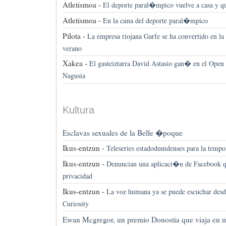
Atletismoa -
El deporte paral�mpico vuelve a casa y q
Atletismoa -
En la cuna del deporte paral�mpico
Pilota -
La empresa riojana Garfe se ha convertido en la r
verano
Xakea -
El gasteiztarra David Astasio gan� en el Open 
Nagusia
Kultura
Esclavas sexuales de la Belle �poque
Ikus-entzun -
Teleseries estadodunidenses para la temp
Ikus-entzun -
Denuncian una aplicaci�n de Facebook qu
privacidad
Ikus-entzun -
La voz humana ya se puede escuchar desd
Curiosity
Ewan Mcgregor, un premio Donostia que viaja en 