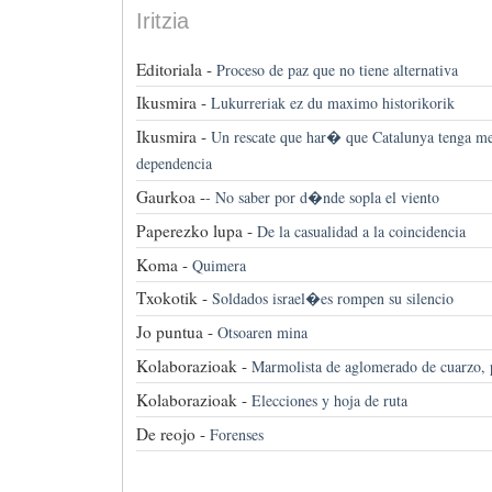
Iritzia
Editoriala -
Proceso de paz que no tiene alternativa
Ikusmira -
Lukurreriak ez du maximo historikorik
Ikusmira -
Un rescate que har� que Catalunya tenga 
dependencia
Gaurkoa -
-
No saber por d�nde sopla el viento
Paperezko lupa -
De la casualidad a la coincidencia
Koma -
Quimera
Txokotik -
Soldados israel�es rompen su silencio
Jo puntua -
Otsoaren mina
Kolaborazioak -
Marmolista de aglomerado de cuarzo, 
Kolaborazioak -
Elecciones y hoja de ruta
De reojo -
Forenses