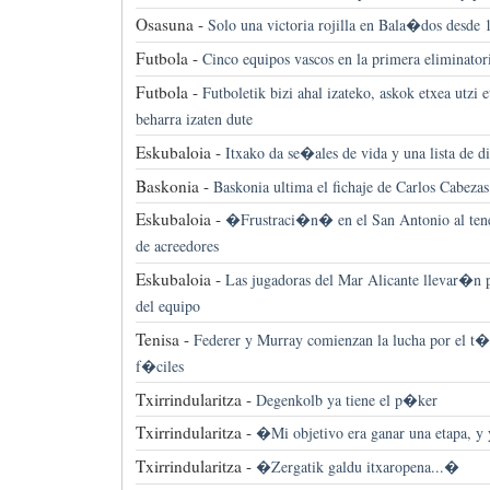
Osasuna -
Solo una victoria rojilla en Bala�dos desde 
Futbola -
Cinco equipos vascos en la primera eliminator
Futbola -
Futboletik bizi ahal izateko, askok etxea utzi e
beharra izaten dute
Eskubaloia -
Itxako da se�ales de vida y una lista de d
Baskonia -
Baskonia ultima el fichaje de Carlos Cabezas
Eskubaloia -
�Frustraci�n� en el San Antonio al tener
de acreedores
Eskubaloia -
Las jugadoras del Mar Alicante llevar�n p
del equipo
Tenisa -
Federer y Murray comienzan la lucha por el t�t
f�ciles
Txirrindularitza -
Degenkolb ya tiene el p�ker
Txirrindularitza -
�Mi objetivo era ganar una etapa, y
Txirrindularitza -
�Zergatik galdu itxaropena...�