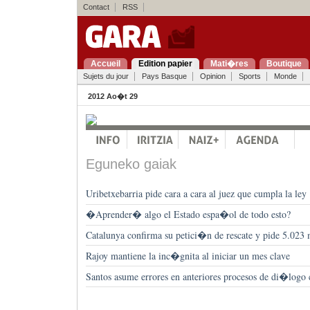
Contact
RSS
Accueil
Edition papier
Mati�res
Boutique
Sujets du jour
Pays Basque
Opinion
Sports
Monde
2012 Ao�t 29
Eguneko gaiak
Uribetxebarria pide cara a cara al juez que cumpla la ley
�Aprender� algo el Estado espa�ol de todo esto?
Catalunya confirma su petici�n de rescate y pide 5.023 
Rajoy mantiene la inc�gnita al iniciar un mes clave
Santos asume errores en anteriores procesos de di�logo