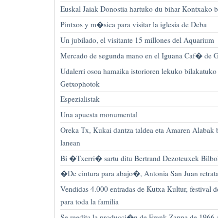
Euskal Jaiak Donostia hartuko du bihar Kontxako 
Pintxos y m�sica para visitar la iglesia de Deba
Un jubilado, el visitante 15 millones del Aquarium
Mercado de segunda mano en el Iguana Caf� de G
Udalerri osoa hamaika istorioren lekuko bilakatuko
Getxophotok
Espezialistak
Una apuesta monumental
Oreka Tx, Kukai dantza taldea eta Amaren Alaba
lanean
Bi �Txerri� sartu ditu Bertrand Dezoteuxek Bilbo
�De cintura para abajo�, Antonia San Juan retrata 
Vendidas 4.000 entradas de Kutxa Kultur, festiva
para toda la familia
Se reedita la producci�n de Frank Zappa de 1966 