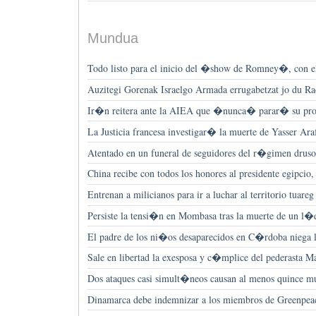
Mundua
Todo listo para el inicio del �show de Romney�, con el
Auzitegi Gorenak Israelgo Armada errugabetzat jo du Ra
Ir�n reitera ante la AIEA que �nunca� parar� su pro
La Justicia francesa investigar� la muerte de Yasser Ara
Atentado en un funeral de seguidores del r�gimen drusos
China recibe con todos los honores al presidente egipci
Entrenan a milicianos para ir a luchar al territorio tuar
Persiste la tensi�n en Mombasa tras la muerte de un l�d
El padre de los ni�os desaparecidos en C�rdoba niega la
Sale en libertad la exesposa y c�mplice del pederasta 
Dos ataques casi simult�neos causan al menos quince 
Dinamarca debe indemnizar a los miembros de Greenpea