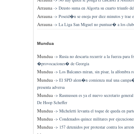
Arrauna
->
Deusto suma en Algorta su cuarto triunfo d
Arrauna
->
Poseid�n se enoja por diez minutos y trae 
Arrauna
->
La Liga San Miguel no puntuar� a los club
Mundua
Mundua
->
Rusia no descarta recurrir a la fuerza para fr
�provocaciones� de Georgia
Mundua
->
Los Balcanes miran, sin pisar, la alfombra r
Mundua
->
El SPD alem�n comienza mal una campa�a 
presenta adversa
Mundua
->
Rasmussen es ya el nuevo secretario genera
De Hoop Scheffer
Mundua
->
Micheletti levanta el toque de queda en par
Mundua
->
Condenados quince militares por ejecuciones
Mundua
->
157 detenidos por protestar contra los arrest