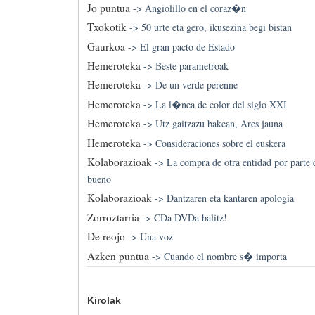
Jo puntua
->
Angiolillo en el coraz�n
Txokotik
->
50 urte eta gero, ikusezina begi bistan
Gaurkoa
->
El gran pacto de Estado
Hemeroteka
->
Beste parametroak
Hemeroteka
->
De un verde perenne
Hemeroteka
->
La l�nea de color del siglo XXI
Hemeroteka
->
Utz gaitzazu bakean, Ares jauna
Hemeroteka
->
Consideraciones sobre el euskera
Kolaborazioak
->
La compra de otra entidad por parte
bueno
Kolaborazioak
->
Dantzaren eta kantaren apologia
Zorroztarria
->
CDa DVDa balitz!
De reojo
->
Una voz
Azken puntua
->
Cuando el nombre s� importa
Kirolak