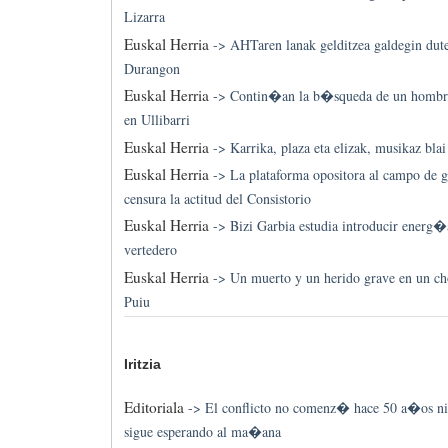
Lizarra
Euskal Herria
->
AHTaren lanak gelditzea galdegin du
Durangon
Euskal Herria
->
Contin�an la b�squeda de un hombre 
en Ullibarri
Euskal Herria
->
Karrika, plaza eta elizak, musikaz blai
Euskal Herria
->
La plataforma opositora al campo de g
censura la actitud del Consistorio
Euskal Herria
->
Bizi Garbia estudia introducir energ�
vertedero
Euskal Herria
->
Un muerto y un herido grave en un ch
Puiu
Iritzia
Editoriala
->
El conflicto no comenz� hace 50 a�os ni
sigue esperando al ma�ana