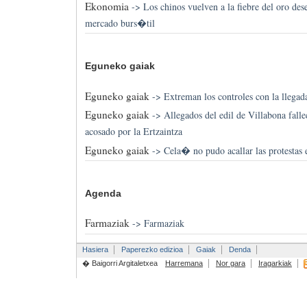
Ekonomia
->
Los chinos vuelven a la fiebre del oro des
mercado burs�til
Eguneko gaiak
Eguneko gaiak
->
Extreman los controles con la llegad
Eguneko gaiak
->
Allegados del edil de Villabona fall
acosado por la Ertzaintza
Eguneko gaiak
->
Cela� no pudo acallar las protestas 
Agenda
Farmaziak
->
Farmaziak
Hasiera
Paperezko edizioa
Gaiak
Denda
� Baigorri Argitaletxea
Harremana
Nor gara
Iragarkiak