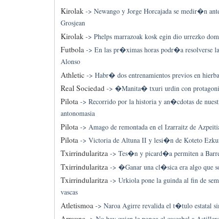
Kirolak
->
Newango y Jorge Horcajada se medir�n ant
Grosjean
Kirolak
->
Phelps marrazoak kosk egin dio urrezko dom
Futbola
->
En las pr�ximas horas podr�a resolverse l
Alonso
Athletic
->
Habr� dos entrenamientos previos en hierba a
Real Sociedad
->
�Manita� txuri urdin con protagon
Pilota
->
Recorrido por la historia y an�cdotas de nuest
antonomasia
Pilota
->
Amago de remontada en el Izarraitz de Azpeiti
Pilota
->
Victoria de Altuna II y lesi�n de Koteto Ezku
Txirrindularitza
->
Tes�n y picard�a permiten a Barred
Txirrindularitza
->
�Ganar una cl�sica era algo que
Txirrindularitza
->
Urkiola pone la guinda al fin de sem
vascas
Atletismoa
->
Naroa Agirre revalida el t�tulo estatal si
Arrauna
->
No hay quien le ponga el cascabel a Astiller