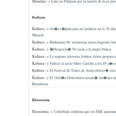
Mundua
->
Luto en Filipinas por la muerte de la ex p
Kultura
Kultura
->
Gu�a r�pida para no perderse en la 70 edi
Musical
Kultura
->
Bauhausen 90. urteurrena atzera begirako ba
Kultura
->
�Desgracia� No tocar a la mujer blanca
Kultura
->
La soprano tolosarra Ainhoa Arteta prepara u
Kultura
->
Fallece la actriz Mary Carrillo a los 89 a�o
Kultura
->
El Festival de Teatro de Araia ofrecer� cerc
Kultura
->
El Orfe�n Donostiarra actuar� ma�ana en S
Barenboim
Ekonomia
Ekonomia
->
Confebask confirma que los ERE aumenta