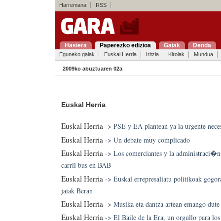
Harremana
RSS
Hasiera
Paperezko edizioa
Gaiak
Denda
Eguneko gaiak
Euskal Herria
Iritzia
Kirolak
Mundua
2009ko abuztuaren 02a
Euskal Herria
Euskal Herria
->
PSE y EA plantean ya la urgente nece
Euskal Herria
->
Un debate muy complicado
Euskal Herria
->
Los comerciantes y la administraci�n
carril bus en BAB
Euskal Herria
->
Euskal errepresaliatu politikoak gogor
jaiak Beran
Euskal Herria
->
Musika eta dantza artean emango dute
Euskal Herria
->
El Baile de la Era, un orgullo para los