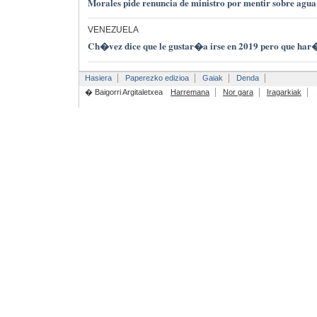
Morales pide renuncia de ministro por mentir sobre agua
VENEZUELA
Ch�vez dice que le gustar�a irse en 2019 pero que har�
Hasiera
Paperezko edizioa
Gaiak
Denda
� Baigorri Argitaletxea
Harremana
Nor gara
Iragarkiak