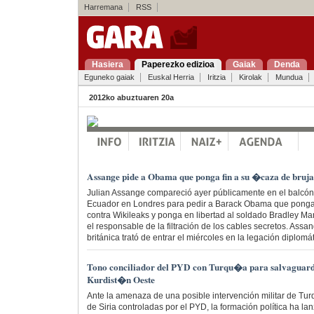
Harremana
RSS
Hasiera
Paperezko edizioa
Gaiak
Denda
Eguneko gaiak
Euskal Herria
Iritzia
Kirolak
Mundua
2012ko abuztuaren 20a
Assange pide a Obama que ponga fin a su �caza de bruj
Julian Assange compareció ayer públicamente en el balcó
Ecuador en Londres para pedir a Barack Obama que ponga f
contra Wikileaks y ponga en libertad al soldado Bradley Ma
el responsable de la filtración de los cables secretos. Assa
británica trató de entrar el miércoles en la legación diplomá
Tono conciliador del PYD con Turqu�a para salvaguard
Kurdist�n Oeste
Ante la amenaza de una posible intervención militar de Tur
de Siria controladas por el PYD, la formación política ha 