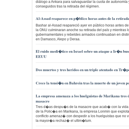
diálogo a Ankara para salvaguardar la cuota de autonomía 
conseguidos tras la retirada del régimen.
Al-Assad reaparece en p�blico horas antes de la retira
Bashar al-Assad reapareció ayer en público horas antes d
la ONU culminaran anoche su retirada del país y mientras l
gubernamentales y rebeldes armados continuaban en distint
en Damasco, Alepo y Deraa.
El ruido medi�tico en Israel sobre un ataque a Ir�n bu
EEUU
Dos muertos y tres heridos en un triple atentado en Tr�p
Crece la tensi�n en Bahrein tras la muerte de un joven p
La empresa amenaza a los huelguistas de Marikana tres
masacre
Tres d�as despu�s de la masacre que acab� con la vida
de la Polic�a en Marikana, la empresa Lonmin que explota
conflicto amenaz� con despedir a los huelguistas que no vu
la mayor�a rechaz� el ultim�tum.