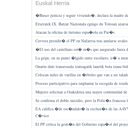
Euskal Herria
�Busco justicia y seguir viviendo�, declara la madre d
Etxeratek IX. Batzar Nazionala egingo du Tolosan azaroa
Atacan la oficina de turismo espa�ola en Par�s
Cervera presidir� el PP en Nafarroa tras anularse avale
�El uso del castellano est� m�s que asegurado fuera 
La gripe, en su punto �lgido entre escolares, ir� a me
Onartu dute transexuala izateagatik lanetik bota izana bi
Colocan miles de varillas en �rboles que van a ser talad
Proceso participativo para implantar la recogida de res
Mujeres solicitan a Osakidetza una mayor continuidad d
Se confirma el doble suicidio, pero la Polic�a francesa l
EA califica �de esc�ndalo� la exclusi�n de las AAVV
C�vico
El PP critica la gesti�n del Gobierno espa�ol del proyec