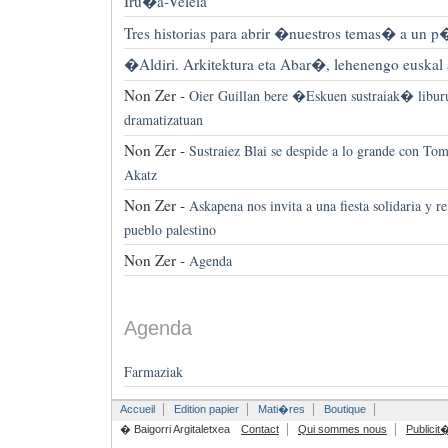
Iru�a-Veleia
Tres historias para abrir �nuestros temas� a un 
�Aldiri. Arkitektura eta Abar�, lehenengo euskal a
Non Zer -
Oier Guillan bere �Eskuen sustraiak� liburu
dramatizatuan
Non Zer -
Sustraiez Blai se despide a lo grande con T
Akatz
Non Zer -
Askapena nos invita a una fiesta solidaria y re
pueblo palestino
Non Zer -
Agenda
Agenda
Farmaziak
Accueil
Edition papier
Mati�res
Boutique
� Baigorri Argitaletxea
Contact
Qui sommes nous
Publicit