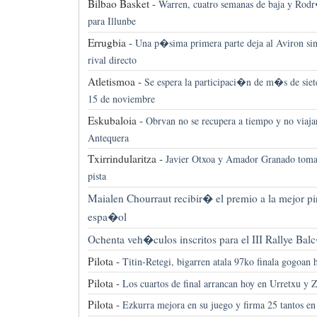
Bilbao Basket -
Warren, cuatro semanas de baja y Rodr
para Illunbe
Errugbia -
Una p�sima primera parte deja al Aviron sin
rival directo
Atletismoa -
Se espera la participaci�n de m�s de siete
15 de noviembre
Eskubaloia -
Obrvan no se recupera a tiempo y no viaja
Antequera
Txirrindularitza -
Javier Otxoa y Amador Granado toman
pista
Maialen Chourraut recibir� el premio a la mejor pi
espa�ol
Ochenta veh�culos inscritos para el III Rallye Ba
Pilota -
Titin-Retegi, bigarren atala 97ko finala gogoan 
Pilota -
Los cuartos de final arrancan hoy en Urretxu y 
Pilota -
Ezkurra mejora en su juego y firma 25 tantos en