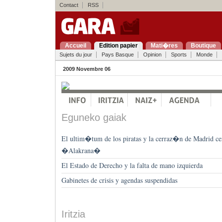
Contact
RSS
Accueil
Edition papier
Mati�res
Boutique
Sujets du jour
Pays Basque
Opinion
Sports
Monde
2009 Novembre 06
Eguneko gaiak
El ultim�tum de los piratas y la cerraz�n de Madrid cer
�Alakrana�
El Estado de Derecho y la falta de mano izquierda
Gabinetes de crisis y agendas suspendidas
Iritzia