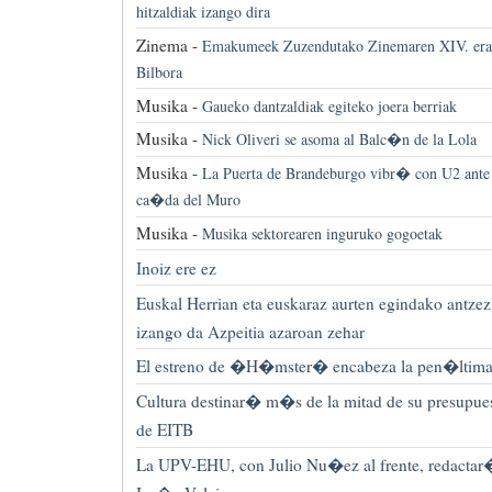
hitzaldiak izango dira
Zinema -
Emakumeek Zuzendutako Zinemaren XIV. erak
Bilbora
Musika -
Gaueko dantzaldiak egiteko joera berriak
Musika -
Nick Oliveri se asoma al Balc�n de la Lola
Musika -
La Puerta de Brandeburgo vibr� con U2 ante e
ca�da del Muro
Musika -
Musika sektorearen inguruko gogoetak
Inoiz ere ez
Euskal Herrian eta euskaraz aurten egindako antzez
izango da Azpeitia azaroan zehar
El estreno de �H�mster� encabeza la pen�ltima
Cultura destinar� m�s de la mitad de su presupues
de EITB
La UPV-EHU, con Julio Nu�ez al frente, redactar�