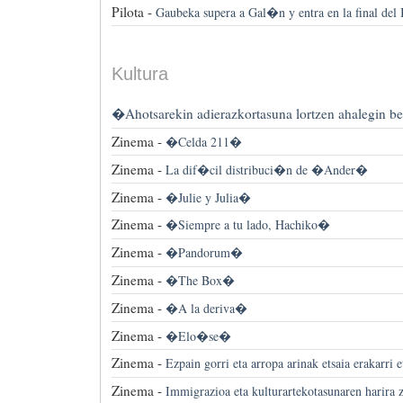
Pilota -
Gaubeka supera a Gal�n y entra en la final del 
Kultura
�Ahotsarekin adierazkortasuna lortzen ahalegin b
Zinema -
�Celda 211�
Zinema -
La dif�cil distribuci�n de �Ander�
Zinema -
�Julie y Julia�
Zinema -
�Siempre a tu lado, Hachiko�
Zinema -
�Pandorum�
Zinema -
�The Box�
Zinema -
�A la deriva�
Zinema -
�Elo�se�
Zinema -
Ezpain gorri eta arropa arinak etsaia erakarri 
Zinema -
Immigrazioa eta kulturartekotasunaren harira z