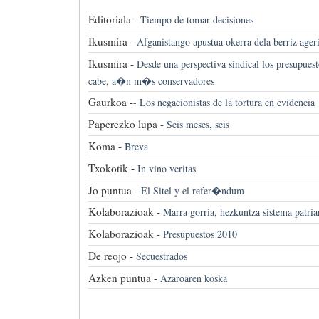
Editoriala -
Tiempo de tomar decisiones
Ikusmira -
Afganistango apustua okerra dela berriz ager
Ikusmira -
Desde una perspectiva sindical los presupues
cabe, a�n m�s conservadores
Gaurkoa -
-
Los negacionistas de la tortura en evidencia
Paperezko lupa -
Seis meses, seis
Koma -
Breva
Txokotik -
In vino veritas
Jo puntua -
El Sitel y el refer�ndum
Kolaborazioak -
Marra gorria, hezkuntza sistema patria
Kolaborazioak -
Presupuestos 2010
De reojo -
Secuestrados
Azken puntua -
Azaroaren koska