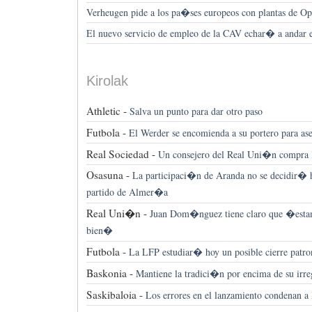
Verheugen pide a los pa�ses europeos con plantas de Op
El nuevo servicio de empleo de la CAV echar� a andar e
Kirolak
Athletic -
Salva un punto para dar otro paso
Futbola -
El Werder se encomienda a su portero para ase
Real Sociedad -
Un consejero del Real Uni�n compra la
Osasuna -
La participaci�n de Aranda no se decidir� h
partido de Almer�a
Real Uni�n -
Juan Dom�nguez tiene claro que �estam
bien�
Futbola -
La LFP estudiar� hoy un posible cierre patro
Baskonia -
Mantiene la tradici�n por encima de su irre
Saskibaloia -
Los errores en el lanzamiento condenan a