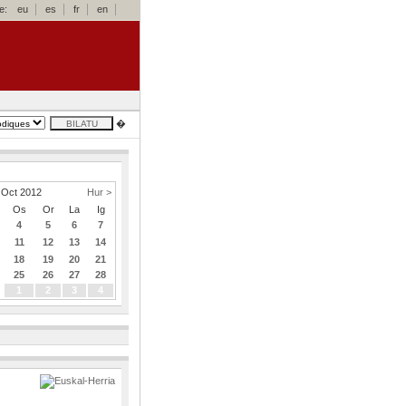
e:
eu
es
fr
en
�
Oct 2012
Hur >
Os
Or
La
Ig
4
5
6
7
11
12
13
14
18
19
20
21
25
26
27
28
1
2
3
4