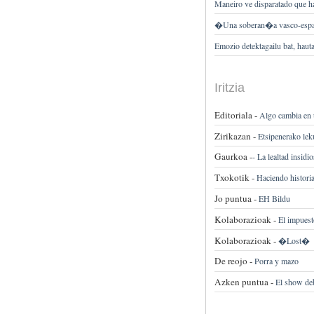
Maneiro ve disparatado que h
�Una soberan�a vasco-espa�
Emozio detektagailu bat, haut
Iritzia
Editoriala -
Algo cambia en 
Zirikazan -
Etsipenerako lek
Gaurkoa -
-
La lealtad insidio
Txokotik -
Haciendo histori
Jo puntua -
EH Bildu
Kolaborazioak -
El impuest
Kolaborazioak -
�Lost�
De reojo -
Porra y mazo
Azken puntua -
El show de