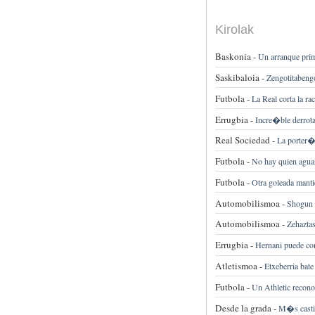
Kirolak
Baskonia -
Un arranque primo
Saskibaloia -
Zengotitabengo
Futbola -
La Real corta la r
Errugbia -
Incre�ble derrota
Real Sociedad -
La porter�a
Futbola -
No hay quien aguan
Futbola -
Otra goleada manti
Automobilismoa -
Shogun 
Automobilismoa -
Zehazta
Errugbia -
Hernani puede co
Atletismoa -
Etxeberria bat
Futbola -
Un Athletic recon
Desde la grada -
M�s castig