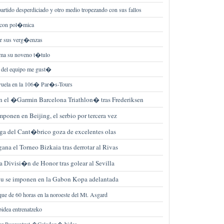
artido desperdiciado y otro medio tropezando con sus fallos
 con pol�mica
r sus verg�enzas
ma su noveno t�tulo
o del equipo me gust�
vuela en la 106� Par�s-Tours
 el �Garmin Barcelona Triathlon� tras Frederiksen
ponen en Beijing, el serbio por tercera vez
Liga del Cant�brico goza de excelentes olas
na el Torneo Bizkaia tras derrotar al Rivas
a Divisi�n de Honor tras golear al Sevilla
liu se imponen en la Gabon Kopa adelantada
que de 60 horas en la noroeste del Mt. Asgard
dea entrenatzeko