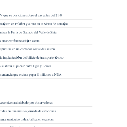
 que se posicione sobre el gas antes del 21-0
nta�ero en Eskibel y a otro en la Sierra de Tolo�o
nizan la Feria de Ganado del Valle de Zuia
s arrancar financiaci�n estatal
 impuestas en un comedor social de Gasteiz
a implantaci�n del billete de transporte �nico
ustituir el puente entre Egia y Loiola
 sentencia que ordena pagar 8 millones a NDA
eso electoral alabado por observadores
didas en una masiva jornada de elecciones
rra amaitzeko bidea, talibanen esanetan