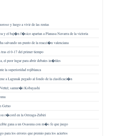
roso y luego a vivir de las rentas
a y el baj�n f�sico apartan a Planasa Navarra de la victoria
acha salvando un punto de la reacci�n valenciana
 tras el 0-17 del primer tiempo
, el peor lugar para abrir debates in�tiles
te la superioridad rojiblanca
ene a Lagunak pegado al fondo de la clasificaci�n
Vettel; samur�i Kobayashi
suna
n Getxo
e su r�cord en la Orreaga-Zubiri
ocible gana a un Osasuna con m�s fe que juego
o para los errores que premio para los aciertos