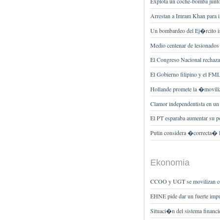
Explota un coche-bomba junto
Arrestan a Imram Khan para i
Un bombardeo del Ej�rcito is
Medio centenar de lesionados p
El Congreso Nacional rechaza 
El Gobierno filipino y el FM
Hollande promete la �moviliz
Clamor independentista en u
El PT esparaba aumentar su po
Putin considera �correcta� l
Ekonomia
CCOO y UGT se movilizan con 
EHNE pide dar un fuerte impu
Situaci�n del sistema financi