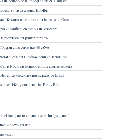
 a un edificio de la Polic�a siria en Damasco
mpedir su visita a zonas talib�n
rael� causa once heridos en la franja de Gaza
or el conflicto en torno a un vertedero
la propuesta del primer ministro
LI logran un acuerdo tras 40 a�os
aci�n total del Estado� contra el terrorismo
n Camp Nou transformado en una enorme senyera
der en las elecciones municipales de Brasil
a detenci�n y condena a las Pussy Riot
el foco puesto en una posible huelga general
lso al nuevo Erralde
ero vasco