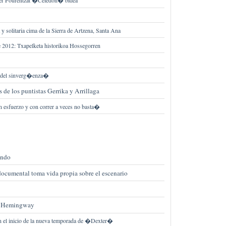
ker Pourentzat �Celedon� bidea
y solitaria cima de la Sierra de Artzena, Santa Ana
 2012: Txapelketa historikoa Hossegorren
a del sinverg�enza�
s de los puntistas Gerrika y Arrillaga
 esfuerzo y con correr a veces no basta�
undo
documental toma vida propia sobre el escenario
i� Hemingway
 el inicio de la nueva temporada de �Dexter�