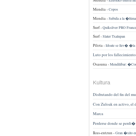
Mendia -
Ezusteko ederra I
Mendia -
Copos
Mendia -
Subida a la �ltima 
Surf -
Quiksilver PRO France
Surf -
Slater Txalupan
Pilota -
Idoate se llev� �l
Luto por los fallecimiento
Osasuna -
Mendilibar: �Con
Kultura
Disfrutando del fin del m
Con Zuloak en activo, el 
Marca
Perderse donde se perd
Ikus-entzun -
Gran �xito en