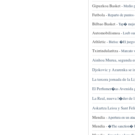
Gipuzkoa Basket -
Medio p
Futbola -
Reparto de puntos
Bilbao Basket -
Tap� mejo
Automobilismoa -
Loeb su
Athletic -
Bielsa: �El jueg
Txirrindularitza -
Marcato 
Ainhoa Murua, segunda en
Djokovic y Azarenka se im
La tercera jornada de la 
El Perfumer�as Avenida ga
La Real, nueva l�der de l
Askartza Leioa y Sant Fe
Mendia -
Apertura en un ata
Mendia -
�The sanction� bi