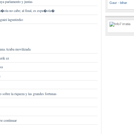
aya parlamento y juntas
Gaur - bihar
ola no cabe; al final, es espa�ola�
agaiei laguntzeko
una Araba movilizada
urik ez
sa
a
o sobre la riqueza y las grandes fortunas
be continuar