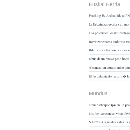
Euskal Herria
Fracking Ez Araba pide al PNV
La Ertzaintza rescata a un mo
Los productos locales protago
Berriozar estrena auditorio tra
Bildu critica las condiciones
Dbus da un nuevo paso hacia l
Alcanzan un compromiso para s
El Ayuntamiento recurrir� la
Mundua
Gran participaci�n en un proc
Las dos venezuelas votan divi
NATOk Afganistan uztea da ge