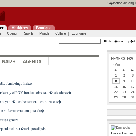
S�lection de langu
ier
Mati�res
Boutique
e
Opinion
Sports
Monde
Culture
Economie
< Aur
Al
Ar
Az
1
2
3
8
9
10
 ditu Andoaingo kaleak
15
16
17
euskara y el PNV ironiza sobre sus �salvadores�
22
23
24
29
30
31
o haya m�s enfrentamiento entre vascos�
 si fuera tierra conquistada�
uelga general
dependencia ser�a el apocalipsis
Euskal Herrian