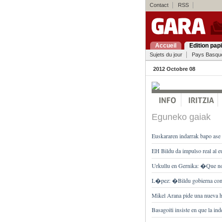
Contact
RSS
Accueil
Edition pap
Sujets du jour
Pays Basqu
2012 Octobre 08
Eguneko gaiak
Euskararen indarrak bapo ase
EH Bildu da impulso real al 
Urkullu en Gernika: �Que n
L�pez: �Bildu gobierna como
Mikel Arana pide una nueva h
Basagoiti insiste en que la in