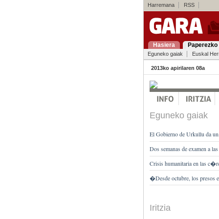
Harremana
RSS
Hasiera
Paperezko 
Eguneko gaiak
Euskal Her
2013ko apirilaren 08a
Eguneko gaiak
El Gobierno de Urkullu da un 
Dos semanas de examen a las 
Crisis humanitaria en las c�r
�Desde octubre, los presos
Iritzia