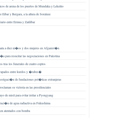
os de arena de los puertos de Mundaka y Lekeitio
e Eibar y Bergara, a la altura de Soraluze
viario entre Ermua y Zaldibar
ta a diez ni�os y dos mujeres en Afganist�n
�a para resucitar las negociaciones en Palestina
s tras los funerales de cuatro coptos
rapados entre kurdos y �rabes�
vestigaci�n de fundaciones pol�ticas extranjeras
roclaman su victoria en las presidenciales
yo de misil para evitar irritar a Pyongyang
traci�n de agua radiactiva en Fukushima
 en atentados con bomba