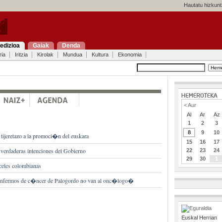
Hautatu hizkunt
edizioa
Gaiak
Denda
ria
Iritzia
Kirolak
Mundua
Kultura
Ekonomia
< Aur
Al
Ar
Az
1
2
3
8
9
10
tijeretazo a la promoci�n del euskara
15
16
17
verdaderas intenciones del Gobierno
22
23
24
29
30
1
celes colombianas
 enfermos de c�ncer de Palogordo no van al onc�logo�
Euskal Herrian