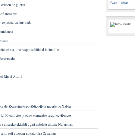
Gaur - bihar
 crimen de guerra
onfiantza eza
: expectativa frustrada
bundancia
presos
nitenciaria, una responsabilidad ineludible
 desarmado
el Rin al Aturri
ica de �asesinato pol�tico� la muerte de Xabier
100 edificios y otros elementos arquitect�nicos
era emateko ekitaldi ugari antolatu dituzte Nafarroan
z aho, ezti gozotan goxatu dira Zegaman