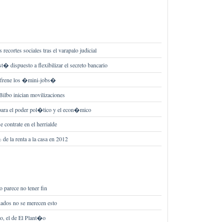
ecortes sociales tras el varapalo judicial
� dispuesto a flexibilizar el secreto bancario
e frene los �mini-jobs�
ilbo inician movilizaciones
ara el poder pol�tico y el econ�mico
 contrate en el herrialde
 de la renta a la casa en 2012
 parece no tener fin
nados no se merecen esto
o, el de El Plant�o