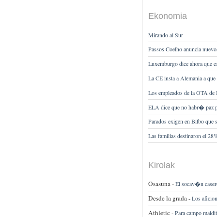
Ekonomia
Mirando al Sur
Passos Coelho anuncia nuevos r
Luxemburgo dice ahora que est
La CE insta a Alemania a qu
Los empleados de la OTA de B
ELA dice que no habr� paz p
Parados exigen en Bilbo que se
Las familias destinaron el 28%
Kirolak
Osasuna -
El socav�n casero
Desde la grada -
Los aficio
Athletic -
Para campo maldit