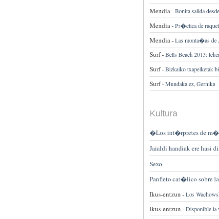
Mendia -
Bonita salida des
Mendia -
Pr�ctica de raqueta
Mendia -
Las monta�as de Ai
Surf -
Bells Beach 2013: lehen
Surf -
Bizkaiko txapelketak bi
Surf -
Mundaka ez, Gernika
Kultura
�Los int�rpretes de m�s
Jaialdi handiak ere hasi di
Sexo
Panfleto cat�lico sobre l
Ikus-entzun -
Los Wachowsk
Ikus-entzun -
Disponible la