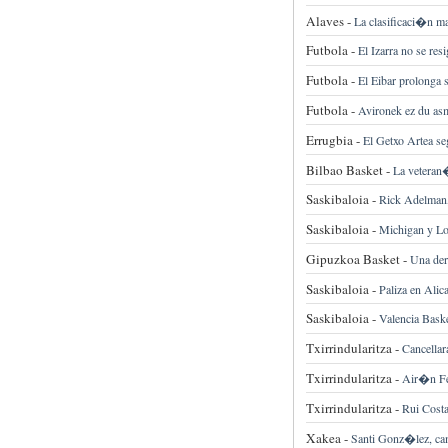
Alaves -
La clasificaci�n 
Futbola -
El Izarra no se res
Futbola -
El Eibar prolonga 
Futbola -
Avironek ez du asm
Errugbia -
El Getxo Artea s
Bilbao Basket -
La veteran�
Saskibaloia -
Rick Adelman,
Saskibaloia -
Michigan y Lou
Gipuzkoa Basket -
Una der
Saskibaloia -
Paliza en Alic
Saskibaloia -
Valencia Baske
Txirrindularitza -
Cancellar
Txirrindularitza -
Air�n Fer
Txirrindularitza -
Rui Costa
Xakea -
Santi Gonz�lez, 