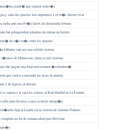
matem�tica tendr� que esperar todav�a
igna y salta dos puestos tras imponerse a su m�s directo rival
su racha ante una Pe�a Sport sin demasiada fortuna
atu bat gehiagorekin jokatzen eta zuloan da berriro
eguir� un a�o m�s entre los mejores
a bilbaina vale por una sufrida victoria
 t�cnico de Minnesota, suma ya mil victorias
isville juegan una final universitaria �ochentera�
rota que vuelve a encender las luces de alarma
ante y de regreso al abismo
t se supera y le saca los colores al Real Madrid en La Fonteta
a sufre para llevarse a casa su tercer adoqu�n
n�ndez deja al Lizarte sin la victoria de Antonio Pedrero
 completa un fin de semana ideal para Movistar
campe�n