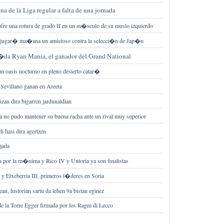
a de la Liga regular a falta de una jornada
ufre una rotura de grado II en un m�sculo de su muslo izquierdo
 jugar� ma�ana un amistoso contra la selecci�n de Jap�n
a�da Ryan Mania, el ganador del Grand National
n oasis nocturno en pleno desierto catar�
Sevillano ganan en Areeta
izan dira bigarren jardunaldian
a no pudo mantener su buena racha ante un rival muy superior
i hasi dira agertzen
jada
 por la m�nima y Rico IV y Untoria ya son finalistas
 y Etxeberria III, primeros l�deres en Soria
n, historian sartu da lehen 9a bistan eginez
de la Torre Egger firmada por los Ragni di Lecco