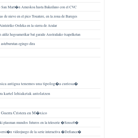
de San Mart�n Ameskoa hasta Bakedano con el CVC
s de nieve en el pico Touatere, en la zona de Bareges
ntziriko Ordeka en la sierra de Aralar
 aldiz hegoamerikar bat garaile Australiako txapelketan
 asteburutan egingo dira
ica antigua tenemos una tipolog�a curiosa�
ra kartel lehiaketak antolatzen
a Guerra Cristera en M�xico
i plasman mundos futuros en la teleserie �Sense8�
 versi�n videojuego de la serie interactiva �Defiance�