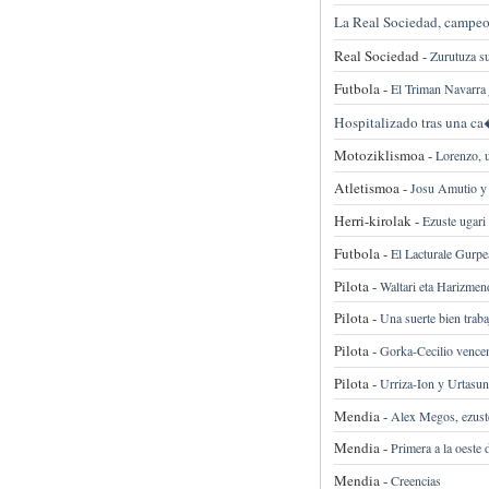
La Real Sociedad, campeon
Real Sociedad -
Zurutuza s
Futbola -
El Triman Navarra
Hospitalizado tras una c
Motoziklismoa -
Lorenzo, u
Atletismoa -
Josu Amutio y 
Herri-kirolak -
Ezuste ugari 
Futbola -
El Lacturale Gurpe
Pilota -
Waltari eta Harizmend
Pilota -
Una suerte bien traba
Pilota -
Gorka-Cecilio vencen
Pilota -
Urriza-Ion y Urtasun
Mendia -
Alex Megos, ezustea
Mendia -
Primera a la oeste 
Mendia -
Creencias