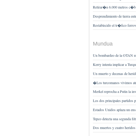
Retirar�n 6.000 metros c�bic
Desprendimiento de tierra entr
Restablecido el tr�fico ferro
Mundua
Un bombardeo de la OTAN ma
Kerry intenta implicar a Turqu
Un muerto y decenas de herido
�Los turcomanos vivimos at
Merkel reprocha a Putin la in
Los dos principales partidos p
Estados Unidos aplaza un ensa
Tepco detecta una segunda fil
Dos muertos y cuatro heridos