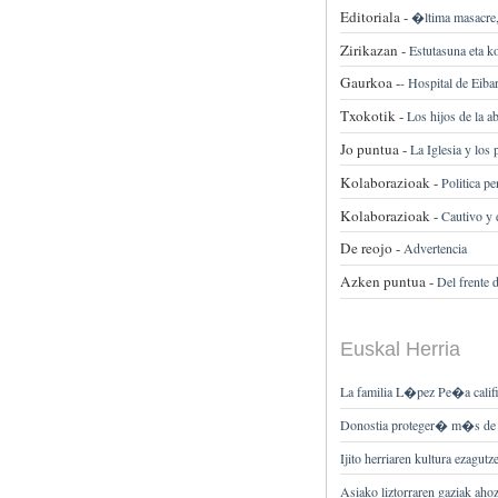
Editoriala -
�ltima masacre,
Zirikazan -
Estutasuna eta k
Gaurkoa -
-
Hospital de Eibar
Txokotik -
Los hijos de la a
Jo puntua -
La Iglesia y los 
Kolaborazioak -
Politica pe
Kolaborazioak -
Cautivo y
De reojo -
Advertencia
Azken puntua -
Del frente d
Euskal Herria
La familia L�pez Pe�a calif
Donostia proteger� m�s de 1.
Ijito herriaren kultura ezagutz
Asiako liztorraren gaziak aho