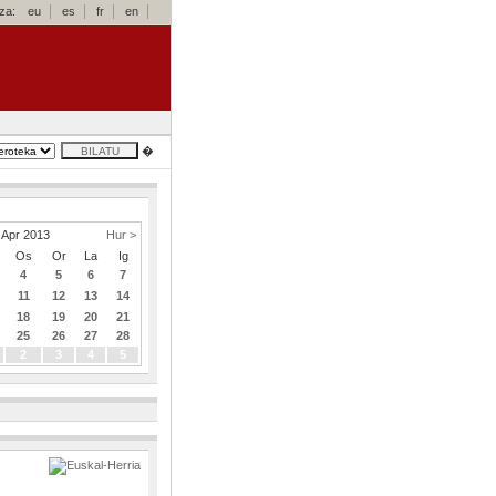
za:
eu
es
fr
en
�
Apr 2013
Hur >
Os
Or
La
Ig
4
5
6
7
11
12
13
14
18
19
20
21
25
26
27
28
2
3
4
5