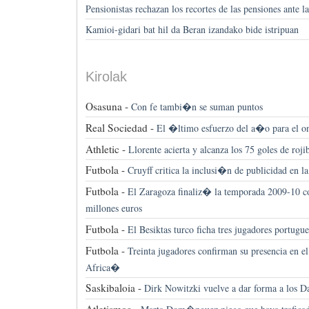
Pensionistas rechazan los recortes de las pensiones ante
Kamioi-gidari bat hil da Beran izandako bide istripuan
Kirolak
Osasuna -
Con fe tambi�n se suman puntos
Real Sociedad -
El �ltimo esfuerzo del a�o para el o
Athletic -
Llorente acierta y alcanza los 75 goles de roji
Futbola -
Cruyff critica la inclusi�n de publicidad en l
Futbola -
El Zaragoza finaliz� la temporada 2009-10 
millones euros
Futbola -
El Besiktas turco ficha tres jugadores portugu
Futbola -
Treinta jugadores confirman su presencia en 
Africa�
Saskibaloia -
Dirk Nowitzki vuelve a dar forma a los D