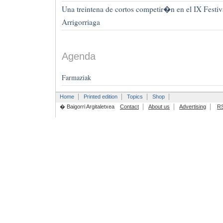
Una treintena de cortos competir�n en el IX Festi
Arrigorriaga
Agenda
Farmaziak
Home
Printed edition
Topics
Shop
� Baigorri Argitaletxea
Contact
About us
Advertising
R