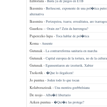
Editoriala -
Basta ya de juegos en ETB
Ikusmira -
Berlusconi, exponente de una pol�tica putre
alternativa
Ikusmira -
Pertzepzioa, txarra; errealitatea, are txarrago
Gaurkoa -
-
Orain zer? Zein da hurrengoa?
Paperezko lupa -
Toca hablar de pol�tica
Koma -
Ausente
Gutunak -
La contrarreforma sanitaria en marcha
Gutunak -
Capital europea de la tortura, no de la cultura
Gutunak -
Egunsentiaren ate izozturik, Xabier
Txokotik -
�Que lo ilegalicen!
Jo puntua -
Joden todo lo que tocan
Kolaborazioak -
Una mentira goebbelsiana
De reojo -
Alba�il libertario
Azken puntua -
�Qui�n las protege?