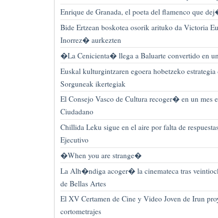
Enrique de Granada, el poeta del flamenco que dej
Bide Ertzean boskotea osorik arituko da Victoria
Inorrez� aurkezten
�La Cenicienta� llega a Baluarte convertido en un
Euskal kulturgintzaren egoera hobetzeko estrategi
Sorguneak ikertegiak
El Consejo Vasco de Cultura recoger� en un mes e
Ciudadano
Chillida Leku sigue en el aire por falta de respuestas
Ejecutivo
�When you are strange�
La Alh�ndiga acoger� la cinemateca tras veintio
de Bellas Artes
El XV Certamen de Cine y Video Joven de Irun pr
cortometrajes