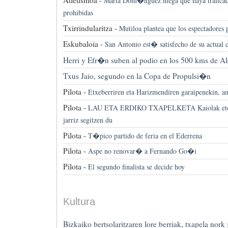
Atletismoa -
Marta Dom�nguez niega que haya traficad
prohibidas
Txirrindularitza -
Mutiloa plantea que los espectadores 
Eskubaloia -
San Antonio est� satisfecho de su actual 
Herri y Efr�n suben al podio en los 500 kms de A
Txus Jaio, segundo en la Copa de Propulsi�n
Pilota -
Etxeberriren eta Harizmendiren garaipenekin, am
Pilota -
LAU ETA ERDIKO TXAPELKETA Kaiolak etork
jarriz segitzen du
Pilota -
T�pico partido de feria en el Ederrena
Pilota -
Aspe no renovar� a Fernando Go�i
Pilota -
El segundo finalista se decide hoy
Kultura
Bizkaiko bertsolaritzaren lore berriak, txapela nork 