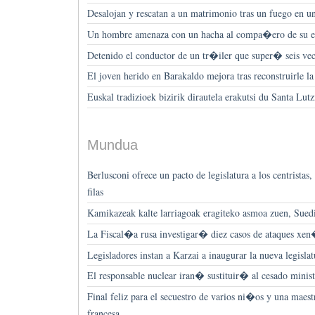
Desalojan y rescatan a un matrimonio tras un fuego en u
Un hombre amenaza con un hacha al compa�ero de su ex
Detenido el conductor de un tr�iler que super� seis vece
El joven herido en Barakaldo mejora tras reconstruirle la
Euskal tradizioek bizirik dirautela erakutsi du Santa Lutz
Mundua
Berlusconi ofrece un pacto de legislatura a los centristas
filas
Kamikazeak kalte larriagoak eragiteko asmoa zuen, Suedi
La Fiscal�a rusa investigar� diez casos de ataques xe
Legisladores instan a Karzai a inaugurar la nueva legislat
El responsable nuclear iran� sustituir� al cesado minist
Final feliz para el secuestro de varios ni�os y una mae
francesa