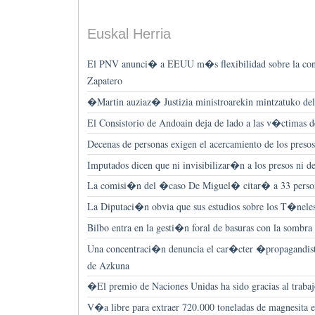
Euskal Herria
El PNV anunci� a EEUU m�s flexibilidad sobre la cons
Zapatero
�Martin auziaz� Justizia ministroarekin mintzatuko del
El Consistorio de Andoain deja de lado a las v�ctimas 
Decenas de personas exigen el acercamiento de los presos
Imputados dicen que ni invisibilizar�n a los presos ni 
La comisi�n del �caso De Miguel� citar� a 33 person
La Diputaci�n obvia que sus estudios sobre los T�neles
Bilbo entra en la gesti�n foral de basuras con la sombra
Una concentraci�n denuncia el car�cter �propagandi
de Azkuna
�El premio de Naciones Unidas ha sido gracias al traba
V�a libre para extraer 720.000 toneladas de magnesita en