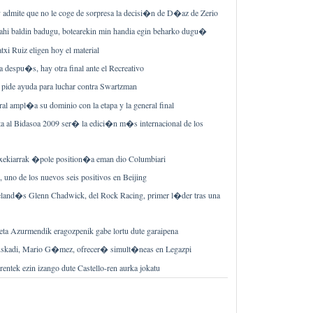
 admite que no le coge de sorpresa la decisi�n de D�az de Zerio
ahi baldin badugu, botearekin min handia egin beharko dugu�
xi Ruiz eligen hoy el material
despu�s, hay otra final ante el Recreativo
 pide ayuda para luchar contra Swartzman
al ampl�a su dominio con la etapa y la general final
ta al Bidasoa 2009 ser� la edici�n m�s internacional de los
xekiarrak �pole position�a eman dio Columbiari
, uno de los nuevos seis positivos en Beijing
eland�s Glenn Chadwick, del Rock Racing, primer l�der tras una
eta Azurmendik eragozpenik gabe lortu dute garaipena
skadi, Mario G�mez, ofrecer� simult�neas en Legazpi
rentek ezin izango dute Castello-ren aurka jokatu