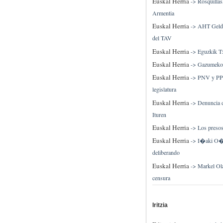
Euskal Herria
->
Rosquillas
Armentia
Euskal Herria
->
AHT Geldit
del TAV
Euskal Herria
->
Eguzkik Tx
Euskal Herria
->
Gazumeko p
Euskal Herria
->
PNV y PP u
legislatura
Euskal Herria
->
Denuncia d
Ituren
Euskal Herria
->
Los presos
Euskal Herria
->
I�aki O�S
deliberando
Euskal Herria
->
Markel Ola
censura
Iritzia