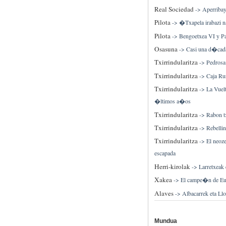
Real Sociedad
->
Aperribay
Pilota
->
�Txapela irabazi n
Pilota
->
Bengoetxea VI y Pat
Osasuna
->
Casi una d�cada 
Txirrindularitza
->
Pedrosa
Txirrindularitza
->
Caja Rur
Txirrindularitza
->
La Vuel
�ltimos a�os
Txirrindularitza
->
Rabon t
Txirrindularitza
->
Rebellin
Txirrindularitza
->
El neoz
escapada
Herri-kirolak
->
Larretxeak 
Xakea
->
El campe�n de Eu
Alaves
->
Albacarrek eta Llo
Mundua