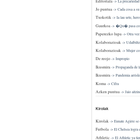
Editoriala
->
La precariedad 
Jo puntua
->
Cada cosa a su
Txokotik
->
Ia lau urte, hero
Gaurkoa
->
�Qu� pasa con
Paperezko lupa
->
Otra vez
Kolaborazioak
->
Udalbiltz
Kolaborazioak
->
Mujer co
De reojo
->
Impropio
Ikusmira
->
Propaganda de l
Ikusmira
->
Pandemia arrisku
Koma
->
Cifra
Azken puntua
->
Jaio aitzi
Kirolak
Kirolak
->
Eunate Agirre se
Futbola
->
El Chelsea logra 
Athletic
->
El Athletic ya ti