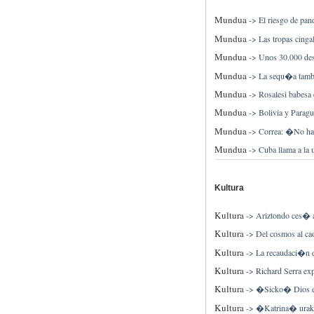
Mundua
->
El riesgo de pan
Mundua
->
Las tropas cinga
Mundua
->
Unos 30.000 des
Mundua
->
La sequ�a tambi
Mundua
->
Rosalesi babesa 
Mundua
->
Bolivia y Paragu
Mundua
->
Correa: �No hab
Mundua
->
Cuba llama a la 
Kultura
Kultura
->
Ariztondo ces� a 
Kultura
->
Del cosmos al ca
Kultura
->
La recaudaci�n 
Kultura
->
Richard Serra ex
Kultura
->
�Sicko� Dios e
Kultura
->
�Katrina� urakan