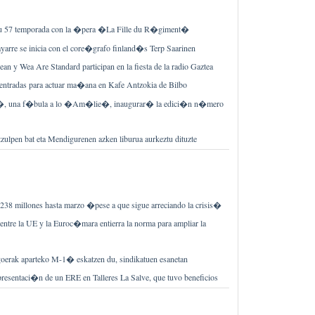
 57 temporada con la �pera �La Fille du R�giment�
ayarre se inicia con el core�grafo finland�s Terp Saarinen
an y Wea Are Standard participan en la fiesta de la radio Gaztea
 entradas para actuar ma�ana en Kafe Antzokia de Bilbo
 una f�bula a lo �Am�lie�, inaugurar� la edici�n n�mero
tzulpen bat eta Mendigurenen azken liburua aurkeztu dituzte
38 millones hasta marzo �pese a que sigue arreciando la crisis�
entre la UE y la Euroc�mara entierra la norma para ampliar la
erak aparteko M-1� eskatzen du, sindikatuen esanetan
resentaci�n de un ERE en Talleres La Salve, que tuvo beneficios