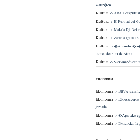
water�en
Kultura
->
ABAO despide su
Kultura
->
El Festival del G
Kultura
->
Makala Dj, Delore
Kultura
->
Zarama agota las
Kultura
->
�Absurdist�n�,
quince del Fant de Bilbo
Kultura
->
Sarrionandiaren i
Ekonomia
Ekonomia
->
BBVA gana 1.2
Ekonomia
->
El desacuerdo 
jornada
Ekonomia
->
�Aparteko ego
Ekonomia
->
Denuncian la p