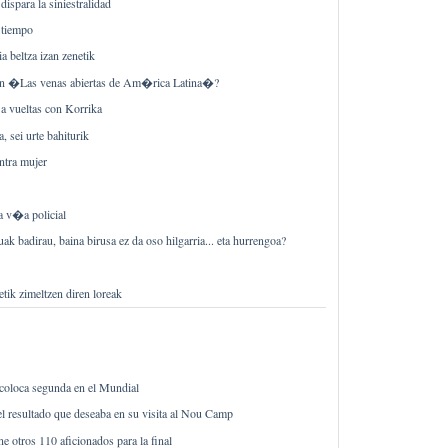
dispara la siniestralidad
 tiempo
ia beltza izan zenetik
 �Las venas abiertas de Am�rica Latina�?
 a vueltas con Korrika
a, sei urte bahiturik
ntra mujer
a v�a policial
ak badirau, baina birusa ez da oso hilgarria... eta hurrengoa?
netik zimeltzen diren loreak
 coloca segunda en el Mundial
el resultado que deseaba en su visita al Nou Camp
ene otros 110 aficionados para la final