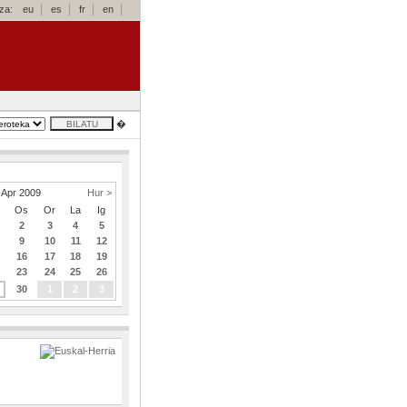
za:
eu
es
fr
en
�
Apr 2009
Hur >
Os
Or
La
Ig
2
3
4
5
9
10
11
12
16
17
18
19
23
24
25
26
30
1
2
3