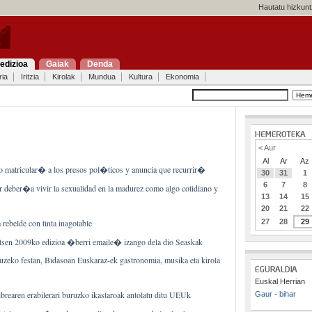
Hautatu hizkunt
edizioa
Gaiak
Denda
ria
Iritzia
Kirolak
Mundua
Kultura
Ekonomia
< Aur
Al
Ar
Az
matricular� a los presos pol�ticos y anuncia que recurrir�
30
31
1
6
7
8
deber�a vivir la sexualidad en la madurez como algo cotidiano y
13
14
15
20
21
22
27
28
29
rebelde con tinta inagotable
tsen 2009ko edizioa �berri emaile� izango dela dio Seaskak
uzeko festan, Bidasoan Euskaraz-ek gastronomia, musika eta kirola
Euskal Herrian
ibrearen erabilerari buruzko ikastaroak antolatu ditu UEUk
Gaur - bihar