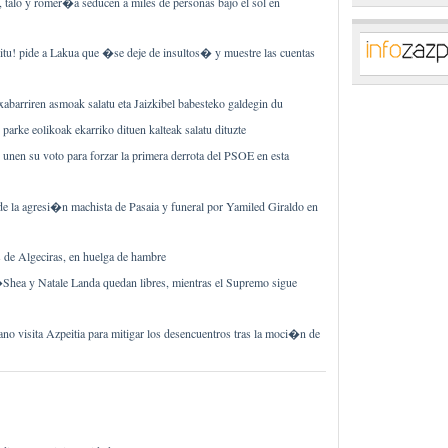
, talo y romer�a seducen a miles de personas bajo el sol en
u! pide a Lakua que �se deje de insultos� y muestre las cuentas
abarriren asmoak salatu eta Jaizkibel babesteko galdegin du
arke eolikoak ekarriko dituen kalteak salatu dituzte
nen su voto para forzar la primera derrota del PSOE en esta
e la agresi�n machista de Pasaia y funeral por Yamiled Giraldo en
 de Algeciras, en huelga de hambre
hea y Natale Landa quedan libres, mientras el Supremo sigue
no visita Azpeitia para mitigar los desencuentros tras la moci�n de