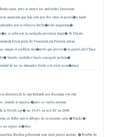
demia sigue, pero al menos los antivirales funcionan
lesas anuncian que han roto por dos sitios la posici�n tamil
plazados por la ofensiva del Ej�rcito paquistan�
�n se ceba con la castigada provincia iraqu� de Diyala
emateak krisia piztu du Venezuela eta Peruren artean
ay zanjan el conflicto lim�trofe que provoc� la guerra del Chaco
r� triunfo verdadero hasta conseguir justicia�
unidad de los no alineados frente a la crisis econ�mica
la directora de la sala Rekalde por discrepar con ella
os, cuando lo microsc�pico se vuelve enorme
de la SGAE cay� un 10,4% en la CAV en 2008
pone en Bilbo nueve dibujos de su reciente serie �Tracks�
s un seguro m�dico
arekin Bushen gobernuak izan zuen jarrera auzitan, �Trouble de