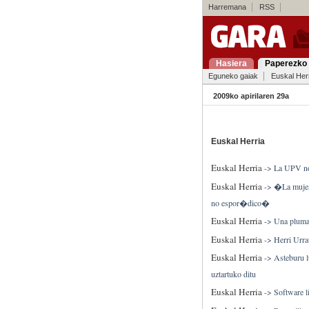
Harremana
RSS
Hasiera
Paperezko 
Eguneko gaiak
Euskal Her
2009ko apirilaren 29a
Euskal Herria
Euskal Herria
->
La UPV no 
Euskal Herria
->
�La mujer 
no espor�dico�
Euskal Herria
->
Una pluma 
Euskal Herria
->
Herri Urra
Euskal Herria
->
Asteburu l
uztartuko ditu
Euskal Herria
->
Software l