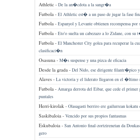
Athletic -
De la an�cdota a la sangr�a
Futbola -
El Athletic est� a un paso de jugar la fase fin
Futbola -
Espanyol y Levante obtienen recompensa por s
Futbola -
Eto'o suelta un cabezazo a lo Zidane, con su
Futbola -
El Manchester City golea para recuperar la cua
clasificaci�n
Osasuna -
M�s suspense y una pizca de eficacia
Desde la grada -
Del Nido, ese dirigente filantr�pico y 
Alaves -
La victoria y el liderato llegaron en el �ltimo
Futbola -
Amarga derrota del Eibar, que cede el primer 
puntales
Herri-kirolak -
Olasagasti berriro ere gailurrean kokatu 
Saskibaloia -
Vencido por sus propios fantasmas
Eskubaloia -
San Antonio final-zortzirenetan da Doukas 
gero