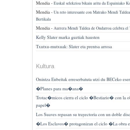
Mendia -
Euskal selekzioa bikain aritu da Espainiako K
Mendia -
Un reto interesante con Matrako Mendi Talde
Bertikala
Mendia -
Aurrera Mendi Taldea de Ondarroa celebra el
Kelly Slater marka guztiak hausten
Txutxu-mutxuak: Slater eta prentsa arrosa
Kultura
Onintza Enbeitak erreserbatuta utzi du BECeko ese
�Planes para ma�ana�
Trotac�micos cierra el ciclo �Bestiario� con la o
papel�
Los Suaves repasan su trayectoria con un doble disc
�Los Esclavos� protagonizan el ciclo �La obra 