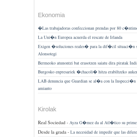
Ekonomia
�Las trabajadoras confeccionan prendas por 80 c�nti
La Uni�n Europea acuerda el rescate de Irlanda
Exigen �soluciones reales� para la dif�cil situaci�n s
Alonsotegi
Bermeoko atunontzi bat erasotzen saiatu dira piratak In
Burgosko enpresariek �chacoli� hitza erabiltzeko auker
LAB denuncia que Guardian se al�a con la Inspecci�n p
amianto
Kirolak
Real Sociedad -
Ayza G�mez da al Atl�tico su primer
Desde la grada -
La necesidad de impedir que las difer