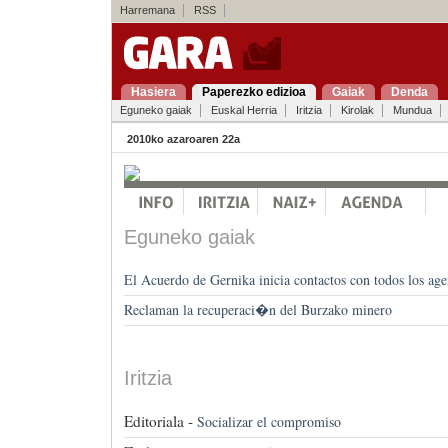
Harremana
RSS
Hasiera
Paperezko edizioa
Gaiak
Denda
Eguneko gaiak
Euskal Herria
Iritzia
Kirolak
Mundua
2010ko azaroaren 22a
Eguneko gaiak
El Acuerdo de Gernika inicia contactos con todos los age
Reclaman la recuperaci�n del Burzako minero
Iritzia
Editoriala -
Socializar el compromiso