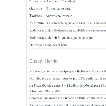
Zirikazan -
Azaroaren 25a, zilegi
Gaurkoa -
-
El tren ya no para
Txokotik -
Abrazos no, respeto
Jo puntua -
La sofocante agenda de Urkullu el sofocado
Kolaborazioak -
Biolentziaren eztabaida eta pazifismoa
Kolaborazioak -
�El que la sigue la consigue?
De reojo -
Empieza el baile
Euskal Herria
Vidas sesgadas que son m�s que v�ctimas colaterales d
Dos viudas de ertzainas muertos por ETA participaron e
La Fiscal�a pide entre 4 y 12 a�os de c�rcel para 15 d
actos entre 1996 y 2000
Convocan una marcha el s�bado en Bilbo contra el aisla
Asumen el ataque al cajero de Barakaldo para denunciar