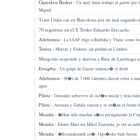
Gipuzkoa Basket -
Un muy buen trabajo al garete po
Miguel
Txuri Urdin cae en Barcelona por un mal segundo t
70 regatistas en el X Trofeo Eduardo Erecacho
Atletismoa -
La IAAF elige a Rudisha y Vlasic como lo
Tenisa -
Murray y Federer, sin piedad en Londres
Murgoitio responde y derrota a Ruiz de Larrinaga 
Errugbia -
Un golpe de Gassie sentenci� el derbi
Atletismoa -
M�s de 7.000 valientes dieron color a una
agua
Pilota -
Gonzalez sobrevive al cicl�n inicial y deja todo 
Pilota -
Arozena y Zabala vencen y se sit�an al frente 
Mendia -
�Han sido muchos a�os persiguiendo la C
Mendia -
Ekaitz Maiz eta Mikel Ziarrusta, jo eta su zai
Mendia -
�Errausketarik ez�, Ogo�oko bide berria