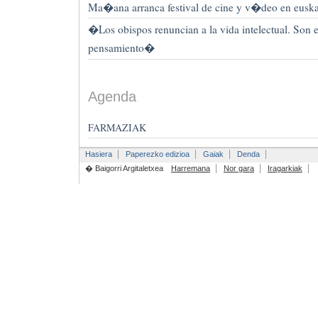
Ma�ana arranca festival de cine y v�deo en euska
�Los obispos renuncian a la vida intelectual. Son 
pensamiento�
Agenda
FARMAZIAK
Hasiera
Paperezko edizioa
Gaiak
Denda
� Baigorri Argitaletxea
Harremana
Nor gara
Iragarkiak