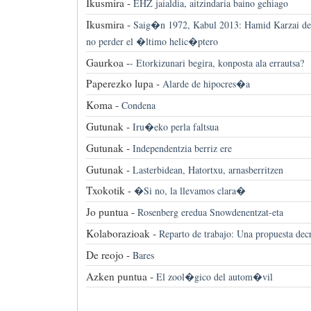
Ikusmira -
EHZ jaialdia, aitzindaria baino gehiago
Ikusmira -
Saig�n 1972, Kabul 2013: Hamid Karzai de
no perder el �ltimo helic�ptero
Gaurkoa -
-
Etorkizunari begira, konposta ala errautsa?
Paperezko lupa -
Alarde de hipocres�a
Koma -
Condena
Gutunak -
Iru�eko perla faltsua
Gutunak -
Independentzia berriz ere
Gutunak -
Lasterbidean, Hatortxu, arnasberritzen
Txokotik -
�Si no, la llevamos clara�
Jo puntua -
Rosenberg eredua Snowdenentzat-eta
Kolaborazioak -
Reparto de trabajo: Una propuesta decr
De reojo -
Bares
Azken puntua -
El zool�gico del autom�vil