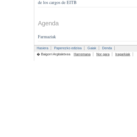
de los cargos de EITB
Agenda
Farmaziak
Hasiera
Paperezko edizioa
Gaiak
Denda
� Baigorri Argitaletxea
Harremana
Nor gara
Iragarkiak