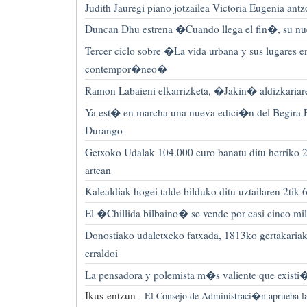
Judith Jauregi piano jotzailea Victoria Eugenia ant
Duncan Dhu estrena �Cuando llega el fin�, su nue
Tercer ciclo sobre �La vida urbana y sus lugares en
contempor�neo�
Ramon Labaieni elkarrizketa, �Jakin� aldizkariar
Ya est� en marcha una nueva edici�n del Begira Ph
Durango
Getxoko Udalak 104.000 euro banatu ditu herriko 2
artean
Kalealdiak hogei talde bilduko ditu uztailaren 2tik 
El �Chillida bilbaino� se vende por casi cinco mil
Donostiako udaletxeko fatxada, 1813ko gertakariak 
erraldoi
La pensadora y polemista m�s valiente que existi
Ikus-entzun -
El Consejo de Administraci�n aprueba 