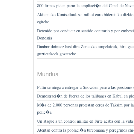
800 firmas piden parar la ampliaci�n del Canal de Nava
Akitaniako Kontseiluak sei milioi euro bideratuko dizkio
egiteko
Detenido por conducir en sentido contrario y por embesti
Donostia
Danbor doinuez hasi dira Zarauzko sanpelaioak, hiru gau
guztietakoek gozatzeko
Mundua
Putin se niega a entregar a Snowden pese a las presiones
Demostraci�n de fuerza de los talibanes en Kabul en 
M�s de 2.000 personas protestan cerca de Taksim por la
polic�a
Un ataque a un control militar en Sirte acaba con la vida 
Atentan contra la poblaci�n turcomana y peregrinos chi