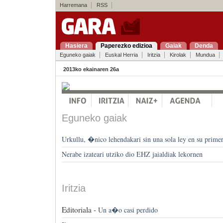
Harremana
RSS
Hasiera
Paperezko edizioa
Gaiak
Denda
Eguneko gaiak
Euskal Herria
Iritzia
Kirolak
Mundua
2013ko ekainaren 26a
Eguneko gaiak
Urkullu, �nico lehendakari sin una sola ley en su prim
Nerabe izateari utziko dio EHZ jaialdiak lekornen
Iritzia
Editoriala -
Un a�o casi perdido