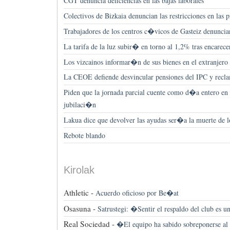
CGT denuncia deficiencias en las bajas laborales
Colectivos de Bizkaia denuncian las restricciones en las p
Trabajadores de los centros c�vicos de Gasteiz denuncian
La tarifa de la luz subir� en torno al 1,2% tras encarec
Los vizcainos informar�n de sus bienes en el extranjero
La CEOE defiende desvincular pensiones del IPC y rec
Piden que la jornada parcial cuente como d�a entero en 
jubilaci�n
Lakua dice que devolver las ayudas ser�a la muerte de lo
Rebote blando
Kirolak
Athletic -
Acuerdo oficioso por Be�at
Osasuna -
Satrustegi: �Sentir el respaldo del club es 
Real Sociedad -
�El equipo ha sabido sobreponerse al