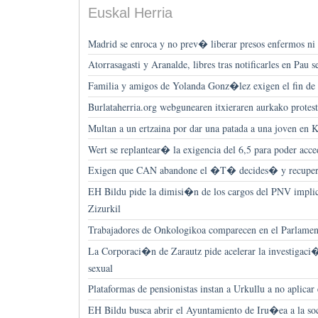
Euskal Herria
Madrid se enroca y no prev� liberar presos enfermos ni
Atorrasagasti y Aranalde, libres tras notificarles en Pau
Familia y amigos de Yolanda Gonz�lez exigen el fin de
Burlataherria.org webgunearen itxieraren aurkako protes
Multan a un ertzaina por dar una patada a una joven en 
Wert se replantear� la exigencia del 6,5 para poder acce
Exigen que CAN abandone el �T� decides� y recupere 
EH Bildu pide la dimisi�n de los cargos del PNV implic
Zizurkil
Trabajadores de Onkologikoa comparecen en el Parlamen
La Corporaci�n de Zarautz pide acelerar la investigaci
sexual
Plataformas de pensionistas instan a Urkullu a no aplica
EH Bildu busca abrir el Ayuntamiento de Iru�ea a la so