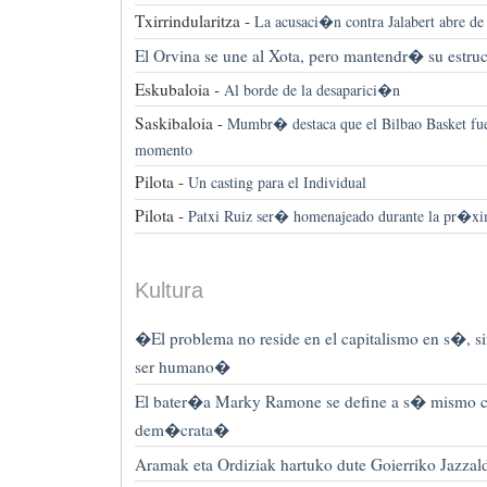
Txirrindularitza -
La acusaci�n contra Jalabert abre de
El Orvina se une al Xota, pero mantendr� su estruc
Eskubaloia -
Al borde de la desaparici�n
Saskibaloia -
Mumbr� destaca que el Bilbao Basket f
momento
Pilota -
Un casting para el Individual
Pilota -
Patxi Ruiz ser� homenajeado durante la pr�x
Kultura
�El problema no reside en el capitalismo en s�, s
ser humano�
El bater�a Marky Ramone se define a s� mismo 
dem�crata�
Aramak eta Ordiziak hartuko dute Goierriko Jazzald