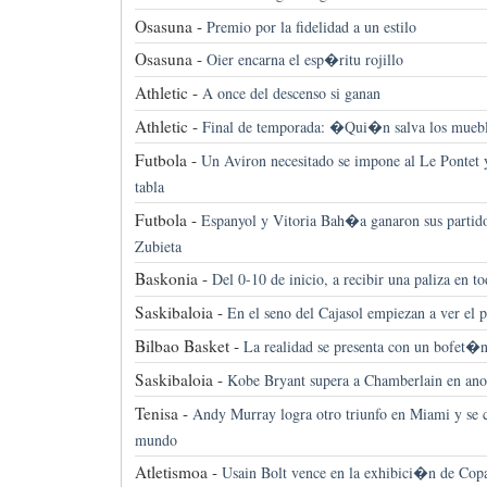
Osasuna -
Premio por la fidelidad a un estilo
Osasuna -
Oier encarna el esp�ritu rojillo
Athletic -
A once del descenso si ganan
Athletic -
Final de temporada: �Qui�n salva los mueb
Futbola -
Un Aviron necesitado se impone al Le Pontet 
tabla
Futbola -
Espanyol y Vitoria Bah�a ganaron sus partido
Zubieta
Baskonia -
Del 0-10 de inicio, a recibir una paliza en to
Saskibaloia -
En el seno del Cajasol empiezan a ver el 
Bilbao Basket -
La realidad se presenta con un bofet�
Saskibaloia -
Kobe Bryant supera a Chamberlain en an
Tenisa -
Andy Murray logra otro triunfo en Miami y se 
mundo
Atletismoa -
Usain Bolt vence en la exhibici�n de Cop