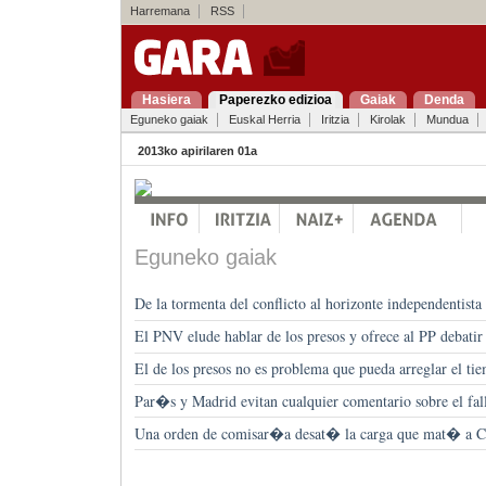
Harremana
RSS
Hasiera
Paperezko edizioa
Gaiak
Denda
Eguneko gaiak
Euskal Herria
Iritzia
Kirolak
Mundua
2013ko apirilaren 01a
Eguneko gaiak
De la tormenta del conflicto al horizonte independentist
El PNV elude hablar de los presos y ofrece al PP debatir 
El de los presos no es problema que pueda arreglar el ti
Par�s y Madrid evitan cualquier comentario sobre el fal
Una orden de comisar�a desat� la carga que mat� a C