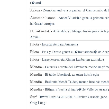
r�cord
Xakea -
Zornotza vuelve a organizar el Campeonato de 
Automobilismoa -
Ander Vilari�o gana la primera car
la Nascar europea
Herri-kirolak -
Alkizalete y Urteaga, los mejores en la 
Arenal
Pilota -
Escaparate para Jaunarena
Pilota -
Erik y Txasio ganan el �Invitational� de Aca
Pilota -
Larretxearen eta Ximun Lanberten ezustekoa
Mendia -
La arista noreste del Ulvetanna recibe su pri
Mendia -
Bi talde faboritoek ez zuten hutsik egin
Mendia -
Baskonia Mendi Taldea, mende luze bat mendi
Mendia -
Bitigarra Vuelta al incre�ble Valle de Arana 
Surf -
BWWT itzulia 2012/2013: Probarik irabazi gabe, b
Greg Long