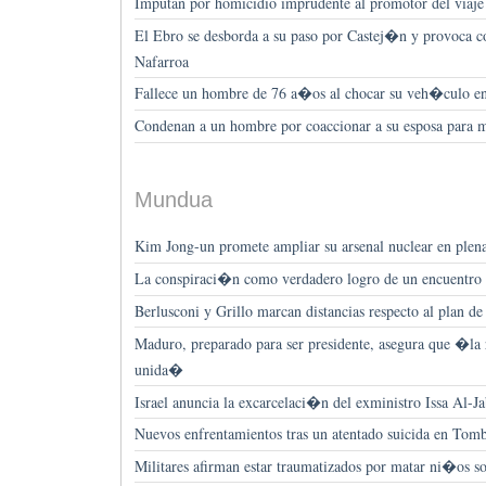
Imputan por homicidio imprudente al promotor del viaje 
El Ebro se desborda a su paso por Castej�n y provoca co
Nafarroa
Fallece un hombre de 76 a�os al chocar su veh�culo 
Condenan a un hombre por coaccionar a su esposa para m
Mundua
Kim Jong-un promete ampliar su arsenal nuclear en plena
La conspiraci�n como verdadero logro de un encuentro e
Berlusconi y Grillo marcan distancias respecto al plan d
Maduro, preparado para ser presidente, asegura que �l
unida�
Israel anuncia la excarcelaci�n del exministro Issa Al-Ja
Nuevos enfrentamientos tras un atentado suicida en To
Militares afirman estar traumatizados por matar ni�os so