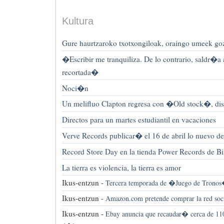
Kultura
Gure haurtzaroko txotxongiloak, oraingo umeek goz
�Escribir me tranquiliza. De lo contrario, saldr�a a
recortada�
Noci�n
Un melifluo Clapton regresa con �Old stock�, dis
Directos para un martes estudiantil en vacaciones
Verve Records publicar� el 16 de abril lo nuevo de
Record Store Day en la tienda Power Records de Bi
La tierra es violencia, la tierra es amor
Ikus-entzun -
Tercera temporada de �Juego de Trono
Ikus-entzun -
Amazon.com pretende comprar la red soci
Ikus-entzun -
Ebay anuncia que recaudar� cerca de 11