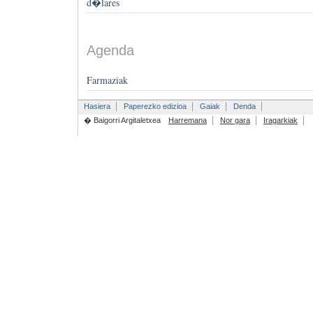
d�lares
Agenda
Farmaziak
Hasiera
Paperezko edizioa
Gaiak
Denda
� Baigorri Argitaletxea
Harremana
Nor gara
Iragarkiak