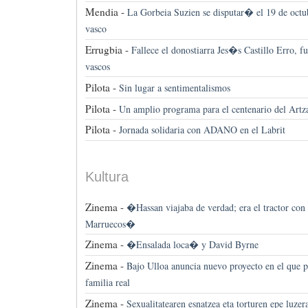
Mendia -
La Gorbeia Suzien se disputar� el 19 de oc
vasco
Errugbia -
Fallece el donostiarra Jes�s Castillo Erro, f
vascos
Pilota -
Sin lugar a sentimentalismos
Pilota -
Un amplio programa para el centenario del Artz
Pilota -
Jornada solidaria con ADANO en el Labrit
Kultura
Zinema -
�Hassan viajaba de verdad; era el tractor con e
Marruecos�
Zinema -
�Ensalada loca� y David Byrne
Zinema -
Bajo Ulloa anuncia nuevo proyecto en el que p
familia real
Zinema -
Sexualitatearen esnatzea eta torturen epe luze