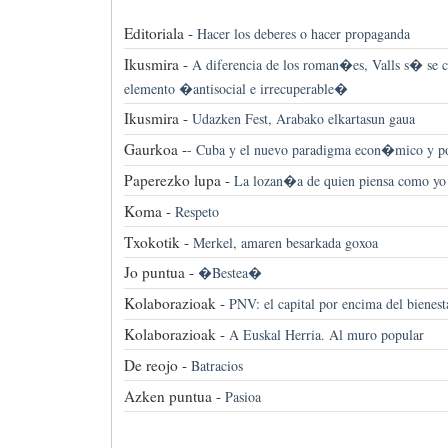
Editoriala -
Hacer los deberes o hacer propaganda
Ikusmira -
A diferencia de los roman�es, Valls s� se
elemento �antisocial e irrecuperable�
Ikusmira -
Udazken Fest, Arabako elkartasun gaua
Gaurkoa -
-
Cuba y el nuevo paradigma econ�mico y p
Paperezko lupa -
La lozan�a de quien piensa como yo
Koma -
Respeto
Txokotik -
Merkel, amaren besarkada goxoa
Jo puntua -
�Bestea�
Kolaborazioak -
PNV: el capital por encima del bienest
Kolaborazioak -
A Euskal Herria. Al muro popular
De reojo -
Batracios
Azken puntua -
Pasioa