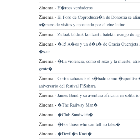
Zinema -
H�roes verdaderos
Zinema -
El Foro de Coproducci�n de Donostia se afia
n�mero de visitas y apostando por el cine latino
Zinema -
Zuloak taldeak kontzertu batekin esango du ag
Zinema -
�15 A�os y un d�a� de Gracia Querejeta se
�scar
Zinema -
�La violencia, como el sexo y la muerte, atrae
gente�
Zinema -
Cortos saharauis el s�bado como �aperitiv
aniversario del festival FiSahara
Zinema -
James Bond y su aventura africana en solitario
Zinema -
�The Railway Man�
Zinema -
�Club Sandwich�
Zinema -
�For those who can tell no tales�
Zinema -
�Devil�s Knot�