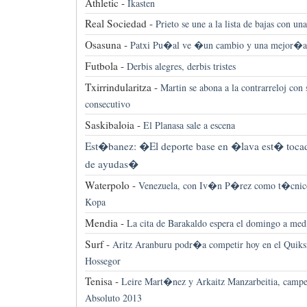
Athletic -
Ikasten
Real Sociedad -
Prieto se une a la lista de bajas con una
Osasuna -
Patxi Pu�al ve �un cambio y una mejor�a
Futbola -
Derbis alegres, derbis tristes
Txirrindularitza -
Martin se abona a la contrarreloj con 
consecutivo
Saskibaloia -
El Planasa sale a escena
Est�banez: �El deporte base en �lava est� tocado
de ayudas�
Waterpolo -
Venezuela, con Iv�n P�rez como t�cnico,
Kopa
Mendia -
La cita de Barakaldo espera el domingo a medi
Surf -
Aritz Aranburu podr�a competir hoy en el Quiksi
Hossegor
Tenisa -
Leire Mart�nez y Arkaitz Manzarbeitia, campe
Absoluto 2013