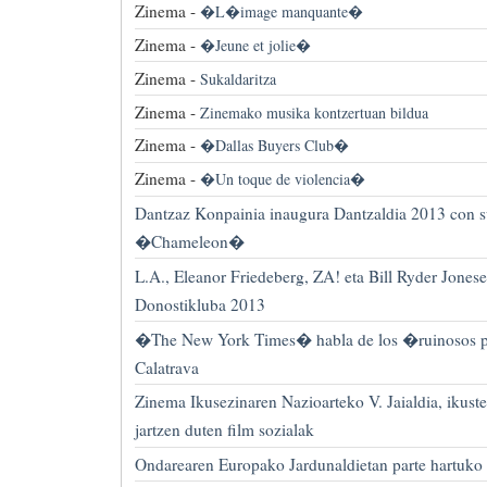
Zinema -
�L�image manquante�
Zinema -
�Jeune et jolie�
Zinema -
Sukaldaritza
Zinema -
Zinemako musika kontzertuan bildua
Zinema -
�Dallas Buyers Club�
Zinema -
�Un toque de violencia�
Dantzaz Konpainia inaugura Dantzaldia 2013 con 
�Chameleon�
L.A., Eleanor Friedeberg, ZA! eta Bill Ryder Jonese
Donostikluba 2013
�The New York Times� habla de los �ruinosos 
Calatrava
Zinema Ikusezinaren Nazioarteko V. Jaialdia, ikust
jartzen duten film sozialak
Ondarearen Europako Jardunaldietan parte hartuko