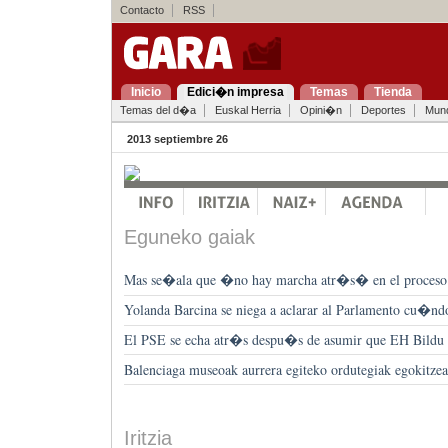
Contacto
RSS
Inicio
Edici�n impresa
Temas
Tienda
Temas del d�a
Euskal Herria
Opini�n
Deportes
Mun
2013 septiembre 26
Eguneko gaiak
Mas se�ala que �no hay marcha atr�s� en el proceso 
Yolanda Barcina se niega a aclarar al Parlamento cu�nd
El PSE se echa atr�s despu�s de asumir que EH Bild
Balenciaga museoak aurrera egiteko ordutegiak egokitzea
Iritzia