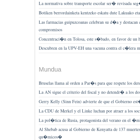
La normativa sobre transporte escolar ser� revisada se
Botiken berrordainketa kentzeko eskatu dute Lakuako et
Las farmacias guipuzcoanas celebran su d�a y destacan 
compromisos
Concentraci�n en Tolosa, este s�bado, en favor de un 
Descubren en la UPV-EH una vacuna contra el c�lera 
Mundua
Bruselas llama al orden a Par�s para que respete los der
La AN sigue el criterio del fiscal y no detendr� a los do
Gerry Kelly (Sinn Fein) advierte de que el Gobierno est�
La CDU de Merkel y el Linke luchan por atraer a los so
La pol�tica de Rusia, protagonista del verano en el �mb
Al Shebab acusa al Gobierno de Kenyatta de 137 muerte
qu�micos�