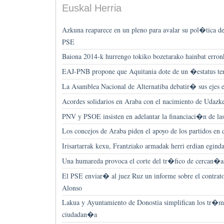
Euskal Herria
Azkuna reaparece en un pleno para avalar su pol�tica de
PSE
Baiona 2014-k hurrengo tokiko bozetarako hainbat erronk
EAJ-PNB propone que Aquitania dote de un �estatus ter
La Asamblea Nacional de Alternatiba debatir� sus ejes 
Acordes solidarios en Araba con el nacimiento de Udazk
PNV y PSOE insisten en adelantar la financiaci�n de la
Los concejos de Araba piden el apoyo de los partidos en
Irisartarrak kexu, Frantziako armadak herri erdian egin
Una humareda provoca el corte del tr�fico de cercan�a
El PSE enviar� al juez Ruz un informe sobre el contrat
Alonso
Lakua y Ayuntamiento de Donostia simplifican los tr�mit
ciudadan�a