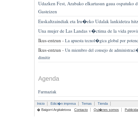
Udazken Fest, Arabako elkartasun gaua ospatuko du
Gasteizen
Euskaltzaindiak eta Iru�eko Udalak lankidetza hit
Una mujer de Las Landas v�ctima de la vida provi
Ikus-entzun -
La apuesta tecnol�gica global por potenci
Ikus-entzun -
Un miembro del consejo de administrac
dimitir
Agenda
Farmaziak
Inicio
Edici�n impresa
Temas
Tienda
� Baigorri Argitaletxea
Contacto
Qui�nes somos
Publicid