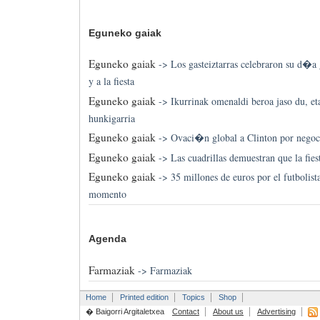
Eguneko gaiak
Eguneko gaiak
->
Los gasteiztarras celebraron su d�a g
y a la fiesta
Eguneko gaiak
->
Ikurrinak omenaldi beroa jaso du, et
hunkigarria
Eguneko gaiak
->
Ovaci�n global a Clinton por negoc
Eguneko gaiak
->
Las cuadrillas demuestran que la fie
Eguneko gaiak
->
35 millones de euros por el futbolis
momento
Agenda
Farmaziak
->
Farmaziak
Home
Printed edition
Topics
Shop
� Baigorri Argitaletxea
Contact
About us
Advertising