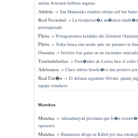
aurten Avironen helburu nagusia
Athletic
->
San Mameseko emaitza istripu soil bat baino 
Real Sociedad
->
La recuperaci�n an�mica tambi�n s
pretemporada
Pilota
->
Protagonismoa kenduko dio Zeledoni Oinatzen 
Pilota
->
Treku busca esta noche ante sus paisanos la fi
Osasuna
->
Invictos tras ganar en un encuentro marcado
Txirrindularitza
->
Fern�ndez de Larrea luce el estilo 
Atletismoa
->
Cinco atletas brasile�os dan positivo p
Real Uni�n
->
El defensa argentino Silvani, quinto ju
equipo irundarra
Mundua
Mundua
->
Ahmadineyad proclama que Ir�n resistir� 
opresores
Mundua
->
Rasmussen aboga en Kabul por una estrate