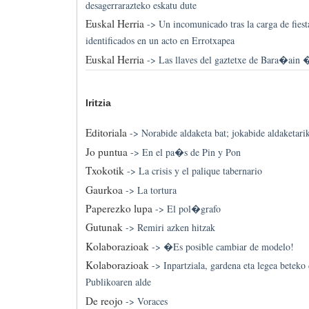
desagerrarazteko eskatu dute
Euskal Herria
->
Un incomunicado tras la carga de fiest
identificados en un acto en Errotxapea
Euskal Herria
->
Las llaves del gaztetxe de Bara�ain 
Iritzia
Editoriala
->
Norabide aldaketa bat; jokabide aldaketari
Jo puntua
->
En el pa�s de Pin y Pon
Txokotik
->
La crisis y el palique tabernario
Gaurkoa
->
La tortura
Paperezko lupa
->
El pol�grafo
Gutunak
->
Remiri azken hitzak
Kolaborazioak
->
�Es posible cambiar de modelo!
Kolaborazioak
->
Inpartziala, gardena eta legea betek
Publikoaren alde
De reojo
->
Voraces