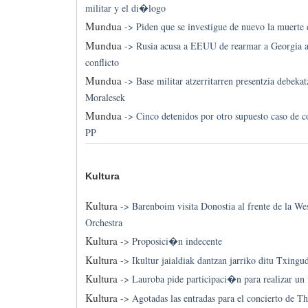
militar y el di�logo
Mundua
->
Piden que se investigue de nuevo la muerte
Mundua
->
Rusia acusa a EEUU de rearmar a Georgia a
conflicto
Mundua
->
Base militar atzerritarren presentzia debeka
Moralesek
Mundua
->
Cinco detenidos por otro supuesto caso de 
PP
Kultura
Kultura
->
Barenboim visita Donostia al frente de la We
Orchestra
Kultura
->
Proposici�n indecente
Kultura
->
Ikultur jaialdiak dantzan jarriko ditu Txingu
Kultura
->
Lauroba pide participaci�n para realizar un 
Kultura
->
Agotadas las entradas para el concierto de T