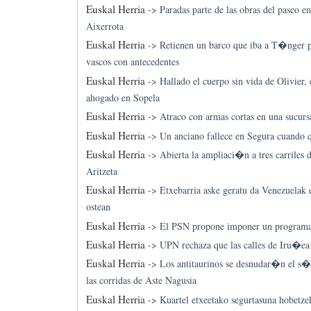
Euskal Herria
->
Paradas parte de las obras del paseo e
Aixerrota
Euskal Herria
->
Retienen un barco que iba a T�nger p
vascos con antecedentes
Euskal Herria
->
Hallado el cuerpo sin vida de Olivier
ahogado en Sopela
Euskal Herria
->
Atraco con armas cortas en una sucurs
Euskal Herria
->
Un anciano fallece en Segura cuando 
Euskal Herria
->
Abierta la ampliaci�n a tres carriles 
Aritzeta
Euskal Herria
->
Etxebarria aske geratu da Venezuelak e
ostean
Euskal Herria
->
El PSN propone imponer un programa 
Euskal Herria
->
UPN rechaza que las calles de Iru�e
Euskal Herria
->
Los antitaurinos se desnudar�n el s�
las corridas de Aste Nagusia
Euskal Herria
->
Kuartel etxeetako segurtasuna hobetze