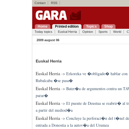
Contact
RSS
Home
Printed edition
Topics
Shop
Today topics
Euskal Herria
Opinion
Sports
World
C
2009 august 06
Euskal Herria
Euskal Herria
->
Erkoreka ve �obligado� hablar con 
Rubalcaba �se pasa�
Euskal Herria
->
Bater�a de argumentos contra un TA
parar�
Euskal Herria
->
El puente de Deustua se reabrir� al 
a partir del mediod�a
Euskal Herria
->
Concluye la perforaci�n del t�nel d
entrada a Donostia a la autov�a del Urumea