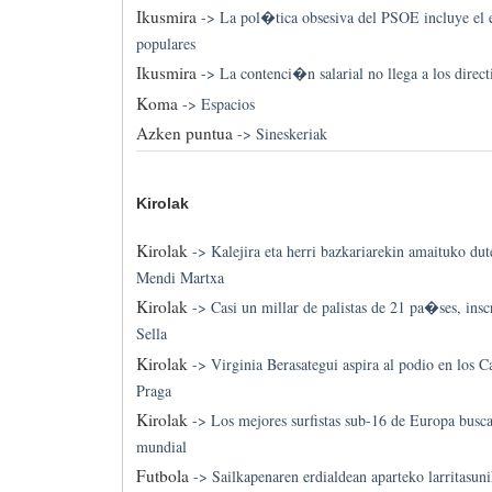
Ikusmira
->
La pol�tica obsesiva del PSOE incluye el es
populares
Ikusmira
->
La contenci�n salarial no llega a los direct
Koma
->
Espacios
Azken puntua
->
Sineskeriak
Kirolak
Kirolak
->
Kalejira eta herri bazkariarekin amaituko d
Mendi Martxa
Kirolak
->
Casi un millar de palistas de 21 pa�ses, inscr
Sella
Kirolak
->
Virginia Berasategui aspira al podio en los
Praga
Kirolak
->
Los mejores surfistas sub-16 de Europa busca
mundial
Futbola
->
Sailkapenaren erdialdean aparteko larritasuni