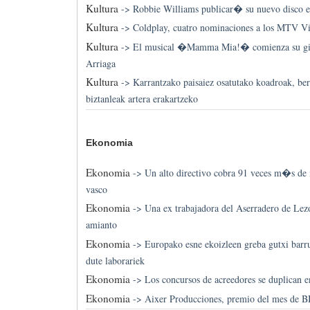
Kultura
->
Robbie Williams publicar� su nuevo disco 
Kultura
->
Coldplay, cuatro nominaciones a los MTV V
Kultura
->
El musical �Mamma Mia!� comienza su gira
Arriaga
Kultura
->
Karrantzako paisaiez osatutako koadroak, be
biztanleak artera erakartzeko
Ekonomia
Ekonomia
->
Un alto directivo cobra 91 veces m�s de 
vasco
Ekonomia
->
Una ex trabajadora del Aserradero de Lez
amianto
Ekonomia
->
Europako esne ekoizleen greba gutxi barru
dute laborariek
Ekonomia
->
Los concursos de acreedores se duplican 
Ekonomia
->
Aixer Producciones, premio del mes de 