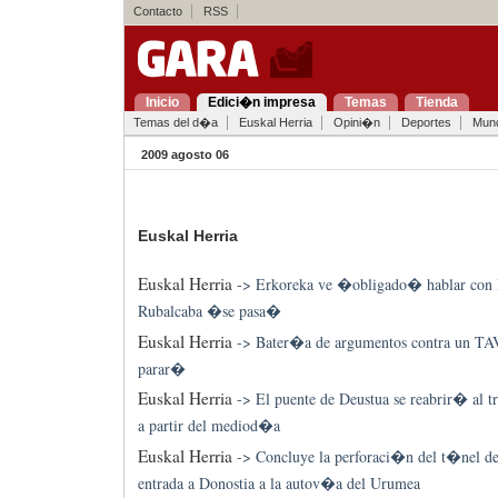
Contacto
RSS
Inicio
Edici�n impresa
Temas
Tienda
Temas del d�a
Euskal Herria
Opini�n
Deportes
Mun
2009 agosto 06
Euskal Herria
Euskal Herria
->
Erkoreka ve �obligado� hablar con 
Rubalcaba �se pasa�
Euskal Herria
->
Bater�a de argumentos contra un TA
parar�
Euskal Herria
->
El puente de Deustua se reabrir� al 
a partir del mediod�a
Euskal Herria
->
Concluye la perforaci�n del t�nel d
entrada a Donostia a la autov�a del Urumea