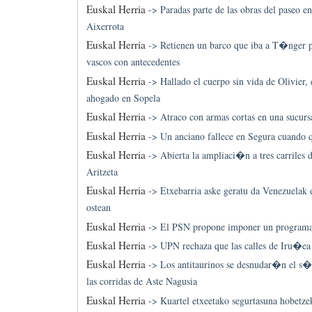
Euskal Herria
->
Paradas parte de las obras del paseo e
Aixerrota
Euskal Herria
->
Retienen un barco que iba a T�nger p
vascos con antecedentes
Euskal Herria
->
Hallado el cuerpo sin vida de Olivier
ahogado en Sopela
Euskal Herria
->
Atraco con armas cortas en una sucurs
Euskal Herria
->
Un anciano fallece en Segura cuando 
Euskal Herria
->
Abierta la ampliaci�n a tres carriles 
Aritzeta
Euskal Herria
->
Etxebarria aske geratu da Venezuelak e
ostean
Euskal Herria
->
El PSN propone imponer un programa 
Euskal Herria
->
UPN rechaza que las calles de Iru�e
Euskal Herria
->
Los antitaurinos se desnudar�n el s�
las corridas de Aste Nagusia
Euskal Herria
->
Kuartel etxeetako segurtasuna hobetze