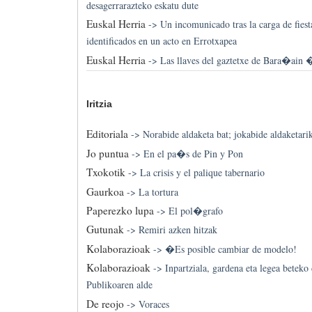
desagerrarazteko eskatu dute
Euskal Herria
->
Un incomunicado tras la carga de fiest
identificados en un acto en Errotxapea
Euskal Herria
->
Las llaves del gaztetxe de Bara�ain 
Iritzia
Editoriala
->
Norabide aldaketa bat; jokabide aldaketari
Jo puntua
->
En el pa�s de Pin y Pon
Txokotik
->
La crisis y el palique tabernario
Gaurkoa
->
La tortura
Paperezko lupa
->
El pol�grafo
Gutunak
->
Remiri azken hitzak
Kolaborazioak
->
�Es posible cambiar de modelo!
Kolaborazioak
->
Inpartziala, gardena eta legea betek
Publikoaren alde
De reojo
->
Voraces