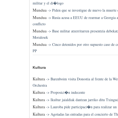
militar y el di�logo
Mundua
->
Piden que se investigue de nuevo la muerte
Mundua
->
Rusia acusa a EEUU de rearmar a Georgia a
conflicto
Mundua
->
Base militar atzerritarren presentzia debeka
Moralesek
Mundua
->
Cinco detenidos por otro supuesto caso de 
PP
Kultura
Kultura
->
Barenboim visita Donostia al frente de la We
Orchestra
Kultura
->
Proposici�n indecente
Kultura
->
Ikultur jaialdiak dantzan jarriko ditu Txingu
Kultura
->
Lauroba pide participaci�n para realizar un 
Kultura
->
Agotadas las entradas para el concierto de T