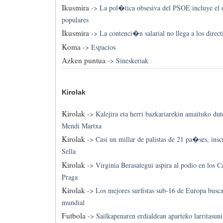
Ikusmira
->
La pol�tica obsesiva del PSOE incluye el es
populares
Ikusmira
->
La contenci�n salarial no llega a los direct
Koma
->
Espacios
Azken puntua
->
Sineskeriak
Kirolak
Kirolak
->
Kalejira eta herri bazkariarekin amaituko d
Mendi Martxa
Kirolak
->
Casi un millar de palistas de 21 pa�ses, inscr
Sella
Kirolak
->
Virginia Berasategui aspira al podio en los
Praga
Kirolak
->
Los mejores surfistas sub-16 de Europa busca
mundial
Futbola
->
Sailkapenaren erdialdean aparteko larritasuni