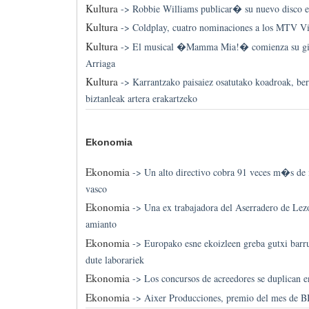
Kultura
->
Robbie Williams publicar� su nuevo disco 
Kultura
->
Coldplay, cuatro nominaciones a los MTV V
Kultura
->
El musical �Mamma Mia!� comienza su gira
Arriaga
Kultura
->
Karrantzako paisaiez osatutako koadroak, be
biztanleak artera erakartzeko
Ekonomia
Ekonomia
->
Un alto directivo cobra 91 veces m�s de 
vasco
Ekonomia
->
Una ex trabajadora del Aserradero de Lez
amianto
Ekonomia
->
Europako esne ekoizleen greba gutxi barru
dute laborariek
Ekonomia
->
Los concursos de acreedores se duplican 
Ekonomia
->
Aixer Producciones, premio del mes de 