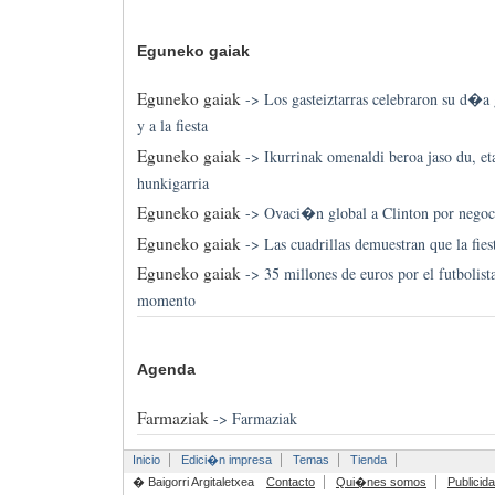
Eguneko gaiak
Eguneko gaiak
->
Los gasteiztarras celebraron su d�a g
y a la fiesta
Eguneko gaiak
->
Ikurrinak omenaldi beroa jaso du, et
hunkigarria
Eguneko gaiak
->
Ovaci�n global a Clinton por negoc
Eguneko gaiak
->
Las cuadrillas demuestran que la fie
Eguneko gaiak
->
35 millones de euros por el futbolis
momento
Agenda
Farmaziak
->
Farmaziak
Inicio
Edici�n impresa
Temas
Tienda
� Baigorri Argitaletxea
Contacto
Qui�nes somos
Publicid