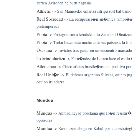
aurten Avironen helburu nagusia
Athletic
->
San Mameseko emaitza istripu soil bat baino 
Real Sociedad
->
La recuperaci�n an�mica tambi�n s
pretemporada
Pilota
->
Protagonismoa kenduko dio Zeledoni Oinatzen 
Pilota
->
Treku busca esta noche ante sus paisanos la fi
Osasuna
->
Invictos tras ganar en un encuentro marcado
Txirrindularitza
->
Fern�ndez de Larrea luce el estilo 
Atletismoa
->
Cinco atletas brasile�os dan positivo p
Real Uni�n
->
El defensa argentino Silvani, quinto ju
equipo irundarra
Mundua
Mundua
->
Ahmadineyad proclama que Ir�n resistir� 
opresores
Mundua
->
Rasmussen aboga en Kabul por una estrate