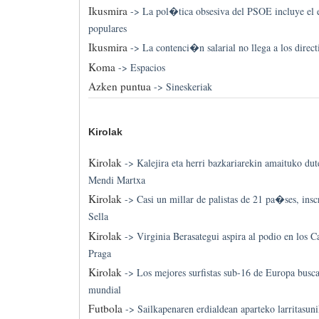
Ikusmira
->
La pol�tica obsesiva del PSOE incluye el es
populares
Ikusmira
->
La contenci�n salarial no llega a los direct
Koma
->
Espacios
Azken puntua
->
Sineskeriak
Kirolak
Kirolak
->
Kalejira eta herri bazkariarekin amaituko d
Mendi Martxa
Kirolak
->
Casi un millar de palistas de 21 pa�ses, inscr
Sella
Kirolak
->
Virginia Berasategui aspira al podio en los
Praga
Kirolak
->
Los mejores surfistas sub-16 de Europa busca
mundial
Futbola
->
Sailkapenaren erdialdean aparteko larritasuni