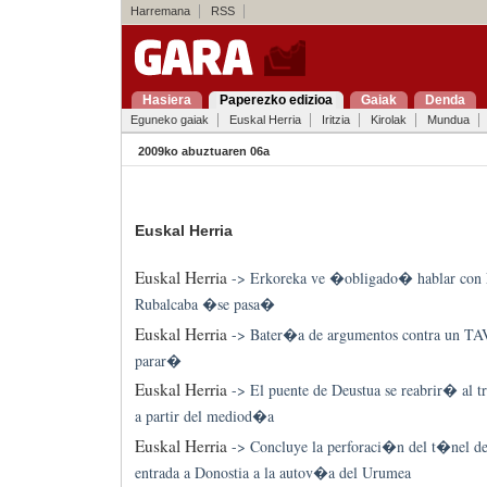
Harremana
RSS
Hasiera
Paperezko edizioa
Gaiak
Denda
Eguneko gaiak
Euskal Herria
Iritzia
Kirolak
Mundua
2009ko abuztuaren 06a
Euskal Herria
Euskal Herria
->
Erkoreka ve �obligado� hablar con 
Rubalcaba �se pasa�
Euskal Herria
->
Bater�a de argumentos contra un TA
parar�
Euskal Herria
->
El puente de Deustua se reabrir� al 
a partir del mediod�a
Euskal Herria
->
Concluye la perforaci�n del t�nel d
entrada a Donostia a la autov�a del Urumea