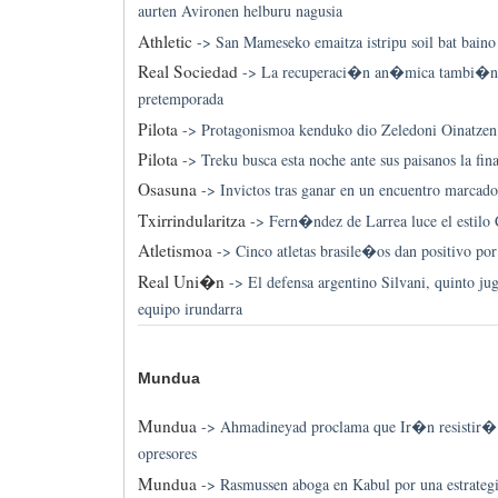
aurten Avironen helburu nagusia
Athletic
->
San Mameseko emaitza istripu soil bat baino 
Real Sociedad
->
La recuperaci�n an�mica tambi�n s
pretemporada
Pilota
->
Protagonismoa kenduko dio Zeledoni Oinatzen 
Pilota
->
Treku busca esta noche ante sus paisanos la fi
Osasuna
->
Invictos tras ganar en un encuentro marcado
Txirrindularitza
->
Fern�ndez de Larrea luce el estilo 
Atletismoa
->
Cinco atletas brasile�os dan positivo p
Real Uni�n
->
El defensa argentino Silvani, quinto ju
equipo irundarra
Mundua
Mundua
->
Ahmadineyad proclama que Ir�n resistir� 
opresores
Mundua
->
Rasmussen aboga en Kabul por una estrate