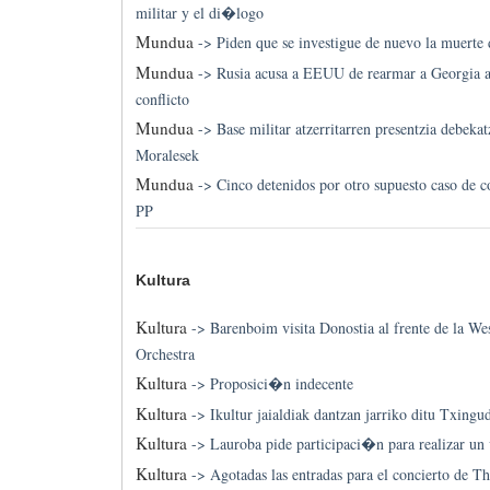
militar y el di�logo
Mundua
->
Piden que se investigue de nuevo la muerte
Mundua
->
Rusia acusa a EEUU de rearmar a Georgia a
conflicto
Mundua
->
Base militar atzerritarren presentzia debeka
Moralesek
Mundua
->
Cinco detenidos por otro supuesto caso de 
PP
Kultura
Kultura
->
Barenboim visita Donostia al frente de la We
Orchestra
Kultura
->
Proposici�n indecente
Kultura
->
Ikultur jaialdiak dantzan jarriko ditu Txingu
Kultura
->
Lauroba pide participaci�n para realizar un 
Kultura
->
Agotadas las entradas para el concierto de T