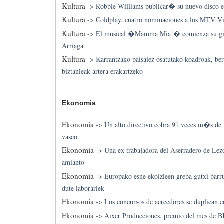
Kultura
->
Robbie Williams publicar� su nuevo disco 
Kultura
->
Coldplay, cuatro nominaciones a los MTV V
Kultura
->
El musical �Mamma Mia!� comienza su gira
Arriaga
Kultura
->
Karrantzako paisaiez osatutako koadroak, be
biztanleak artera erakartzeko
Ekonomia
Ekonomia
->
Un alto directivo cobra 91 veces m�s de 
vasco
Ekonomia
->
Una ex trabajadora del Aserradero de Lez
amianto
Ekonomia
->
Europako esne ekoizleen greba gutxi barru
dute laborariek
Ekonomia
->
Los concursos de acreedores se duplican 
Ekonomia
->
Aixer Producciones, premio del mes de 