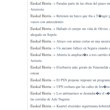
Euskal Herria
->
Paradas parte de las obras del paseo e
Aixerrota
Euskal Herria
->
Retienen un barco que iba a T�nger p
vascos con antecedentes
Euskal Herria
->
Hallado el cuerpo sin vida de Olivier
ahogado en Sopela
Euskal Herria
->
Atraco con armas cortas en una sucurs
Euskal Herria
->
Un anciano fallece en Segura cuando 
Euskal Herria
->
Abierta la ampliaci�n a tres carriles 
Aritzeta
Euskal Herria
->
Etxebarria aske geratu da Venezuelak e
ostean
Euskal Herria
->
El PSN propone imponer un programa 
Euskal Herria
->
UPN rechaza que las calles de Iru�e
Euskal Herria
->
Los antitaurinos se desnudar�n el s�
las corridas de Aste Nagusia
Euskal Herria
->
Kuartel etxeetako segurtasuna hobetze