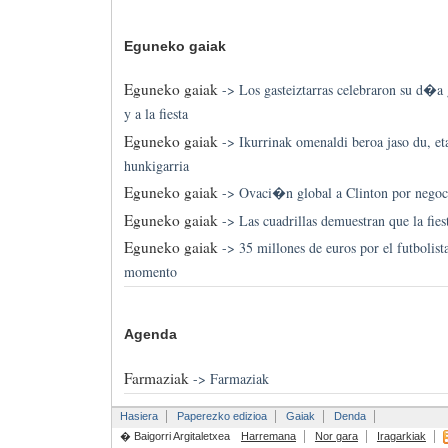
Eguneko gaiak
Eguneko gaiak
->
Los gasteiztarras celebraron su d�a g
y a la fiesta
Eguneko gaiak
->
Ikurrinak omenaldi beroa jaso du, et
hunkigarria
Eguneko gaiak
->
Ovaci�n global a Clinton por negoc
Eguneko gaiak
->
Las cuadrillas demuestran que la fie
Eguneko gaiak
->
35 millones de euros por el futbolis
momento
Agenda
Farmaziak
->
Farmaziak
Hasiera
Paperezko edizioa
Gaiak
Denda
� Baigorri Argitaletxea
Harremana
Nor gara
Iragarkiak