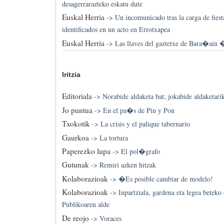
desagerrarazteko eskatu dute
Euskal Herria
->
Un incomunicado tras la carga de fiest
identificados en un acto en Errotxapea
Euskal Herria
->
Las llaves del gaztetxe de Bara�ain 
Iritzia
Editoriala
->
Norabide aldaketa bat; jokabide aldaketari
Jo puntua
->
En el pa�s de Pin y Pon
Txokotik
->
La crisis y el palique tabernario
Gaurkoa
->
La tortura
Paperezko lupa
->
El pol�grafo
Gutunak
->
Remiri azken hitzak
Kolaborazioak
->
�Es posible cambiar de modelo!
Kolaborazioak
->
Inpartziala, gardena eta legea betek
Publikoaren alde
De reojo
->
Voraces