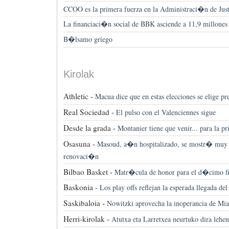
CCOO es la primera fuerza en la Administraci�n de Just
La financiaci�n social de BBK asciende a 11,9 millones 
B�lsamo griego
Kirolak
Athletic -
Macua dice que en estas elecciones se elige pr
Real Sociedad -
El pulso con el Valenciennes sigue
Desde la grada -
Montanier tiene que venir... para la p
Osasuna -
Masoud, a�n hospitalizado, se mostr� muy 
renovaci�n
Bilbao Basket -
Matr�cula de honor para el d�cimo fina
Baskonia -
Los play offs reflejan la esperada llegada d
Saskibaloia -
Nowitzki aprovecha la inoperancia de Mi
Herri-kirolak -
Atutxa eta Larretxea neurtuko dira lehen