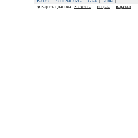
Hasiera
Paperezko edizioa
Gaiak
Denda
� Baigorri Argitaletxea
Harremana
Nor gara
Iragarkiak