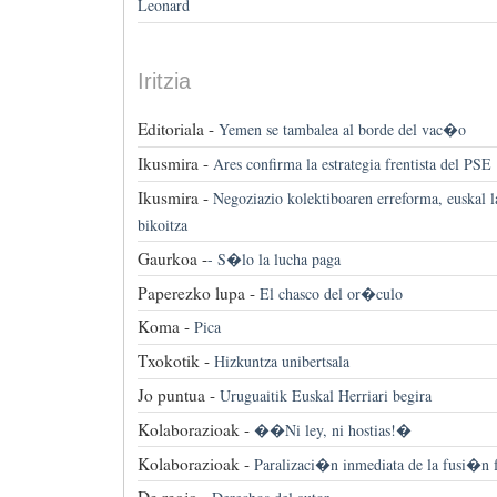
Leonard
Iritzia
Editoriala -
Yemen se tambalea al borde del vac�o
Ikusmira -
Ares confirma la estrategia frentista del PSE
Ikusmira -
Negoziazio kolektiboaren erreforma, euskal l
bikoitza
Gaurkoa -
-
S�lo la lucha paga
Paperezko lupa -
El chasco del or�culo
Koma -
Pica
Txokotik -
Hizkuntza unibertsala
Jo puntua -
Uruguaitik Euskal Herriari begira
Kolaborazioak -
��Ni ley, ni hostias!�
Kolaborazioak -
Paralizaci�n inmediata de la fusi�n f