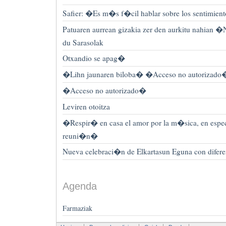
Safier: �Es m�s f�cil hablar sobre los sentimient
Patuaren aurrean gizakia zer den aurkitu nahian 
du Sarasolak
Otxandio se apag�
�Lihn jaunaren biloba� �Acceso no autorizado
�Acceso no autorizado�
Leviren otoitza
�Respir� en casa el amor por la m�sica, en esp
reuni�n�
Nueva celebraci�n de Elkartasun Eguna con diferen
Agenda
Farmaziak