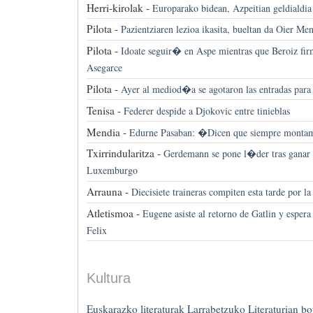
Herri-kirolak -
Europarako bidean, Azpeitian geldialdia
Pilota -
Pazientziaren lezioa ikasita, bueltan da Oier Me
Pilota -
Idoate seguir� en Aspe mientras que Beroiz fi
Asegarce
Pilota -
Ayer al mediod�a se agotaron las entradas para l
Tenisa -
Federer despide a Djokovic entre tinieblas
Mendia -
Edurne Pasaban: �Dicen que siempre monta
Txirrindularitza -
Gerdemann se pone l�der tras ganar 
Luxemburgo
Arrauna -
Diecisiete traineras compiten esta tarde por 
Atletismoa -
Eugene asiste al retorno de Gatlin y espera
Felix
Kultura
Euskarazko literaturak Larrabetzuko Literaturian bot