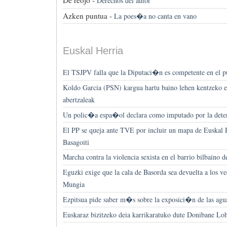
De reojo -
Derechos del autor
Azken puntua -
La poes�a no canta en vano
Euskal Herria
El TSJPV falla que la Diputaci�n es competente en el p
Koldo Garcia (PSN) kargua hartu baino lehen kentzeko e
abertzaleak
Un polic�a espa�ol declara como imputado por la dete
El PP se queja ante TVE por incluir un mapa de Euskal He
Basagoiti
Marcha contra la violencia sexista en el barrio bilbaino 
Eguzki exige que la cala de Basorda sea devuelta a los v
Mungia
Ezpitsua pide saber m�s sobre la exposici�n de las agua
Euskaraz bizitzeko deia karrikaratuko dute Donibane Lo