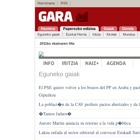
Harremana
RSS
Hasiera
Paperezko edizioa
Gaiak
Denda
Eguneko gaiak
Euskal Herria
Iritzia
Kirolak
Mundua
2011ko ekainaren 04a
Eguneko gaiak
El PSE quiere volver a los brazos del PP en Araba y pac
Gipuzkoa
La poblaci�n de la CAV prefiere pactos abertzales y da 
�Tamos fadaos�
Aurore Martin anuncia su retorno a la vida p�blica
Lakua enfada al sector editorial al convocar Euskadi Sari