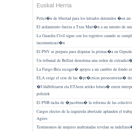
Euskal Herria
Petici�n de libertad para los letrados detenidos �en un
El aislamiento fuerza a Txus Mart�n a un intento de sui
La Guardia Civil sigue con los registros cuando se cump
incomunicaci�n
El PNV se prepara para disputar la primac�a en Gipuzk
Un tribunal de Belfast desestima una orden de extradic
La Furgo-Bira recoger� apoyos a un cambio de fondo e
ELA exige el cese de las �pr�cticas persecutorias� d
�Udalbiltzaren eta ETAren arteko lotura� euren interpre
poliziek
El PNB tacha de �jacobina� la reforma de las colectivid
Cargos electos de la izquierda abertzale aplauden el traba
Agirre
Testimonios de mujeres maltratadas revelan su indefensi