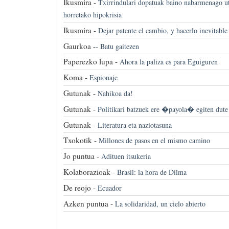
Ikusmira -
Txirrindulari dopatuak baino nabarmenago utz
horretako hipokrisia
Ikusmira -
Dejar patente el cambio, y hacerlo inevitable
Gaurkoa -
-
Batu gaitezen
Paperezko lupa -
Ahora la paliza es para Eguiguren
Koma -
Espionaje
Gutunak -
Nahikoa da!
Gutunak -
Politikari batzuek ere �payola� egiten dute
Gutunak -
Literatura eta naziotasuna
Txokotik -
Millones de pasos en el mismo camino
Jo puntua -
Adituen itsukeria
Kolaborazioak -
Brasil: la hora de Dilma
De reojo -
Ecuador
Azken puntua -
La solidaridad, un cielo abierto