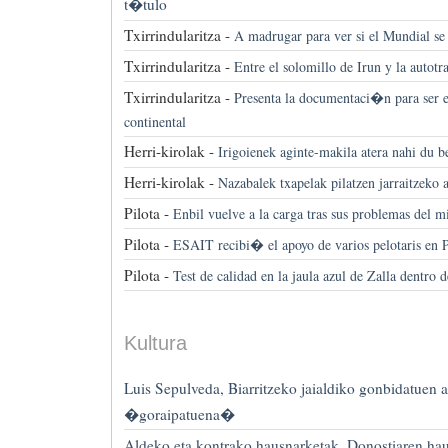
t�tulo
Txirrindularitza -
A madrugar para ver si el Mundial se 
Txirrindularitza -
Entre el solomillo de Irun y la autot
Txirrindularitza -
Presenta la documentaci�n para ser e
continental
Herri-kirolak -
Irigoienek aginte-makila atera nahi du be
Herri-kirolak -
Nazabalek txapelak pilatzen jarraitzeko 
Pilota -
Enbil vuelve a la carga tras sus problemas del 
Pilota -
ESAIT recibi� el apoyo de varios pelotaris en 
Pilota -
Test de calidad en la jaula azul de Zalla dentro 
Kultura
Luis Sepulveda, Biarritzeko jaialdiko gonbidatuen a
�goraipatuena�
Aldeko eta kontrako hausnarketak, Donostiaren haut