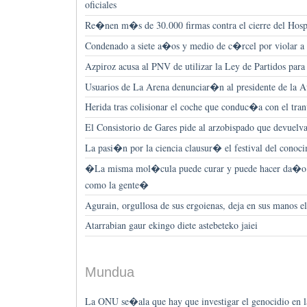
oficiales
Re�nen m�s de 30.000 firmas contra el cierre del Hospi
Condenado a siete a�os y medio de c�rcel por violar a 
Azpiroz acusa al PNV de utilizar la Ley de Partidos par
Usuarios de La Arena denunciar�n al presidente de la A
Herida tras colisionar el coche que conduc�a con el tra
El Consistorio de Gares pide al arzobispado que devuelva 
La pasi�n por la ciencia clausur� el festival del conoc
�La misma mol�cula puede curar y puede hacer da�o
como la gente�
Agurain, orgullosa de sus ergoienas, deja en sus manos e
Atarrabian gaur ekingo diete astebeteko jaiei
Mundua
La ONU se�ala que hay que investigar el genocidio en