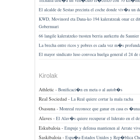
Tecnalia dise�a un veh�culo el�ctrico con 70 kil�m
El alcalde de Sestao precinta el coche donde viv�a un d
KWD, Movinord eta Dana-ko 194 kaleratzeak onar ez ditz
Gobernuari
66 langile kaleratzeko txosten berria aurkeztu du Saunie
La brecha entre ricos y pobres es cada vez m�s profund
El mayor sindicato luso convoca huelga general el 24 de
Kirolak
Athletic -
Bonificaci�n en meta o al autob�s
Real Sociedad -
La Real quiere cortar la mala racha
Osasuna -
Monreal reconoce que ganar en casa es �u
Alaves -
El Alav�s quiere recuperar el liderato en el de
Eskubaloia -
Empuje y defensa mantienen al Arrate vivo 
Saskibaloia -
Espa�a-Estados Unidos y Rep�blica Chec