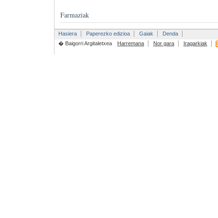
Farmaziak
Hasiera
Paperezko edizioa
Gaiak
Denda
� Baigorri Argitaletxea
Harremana
Nor gara
Iragarkiak