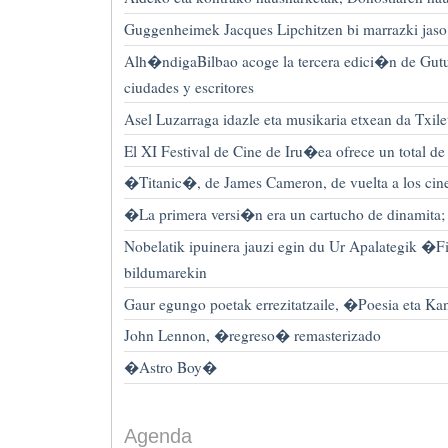
Guggenheimek Jacques Lipchitzen bi marrazki jaso
Alh�ndigaBilbao acoge la tercera edici�n de Gutu
ciudades y escritores
Asel Luzarraga idazle eta musikaria etxean da Txile
El XI Festival de Cine de Iru�ea ofrece un total d
�Titanic�, de James Cameron, de vuelta a los cin
�La primera versi�n era un cartucho de dinamita;
Nobelatik ipuinera jauzi egin du Ur Apalategik �F
bildumarekin
Gaur egungo poetak errezitatzaile, �Poesia eta Ka
John Lennon, �regreso� remasterizado
�Astro Boy�
Agenda