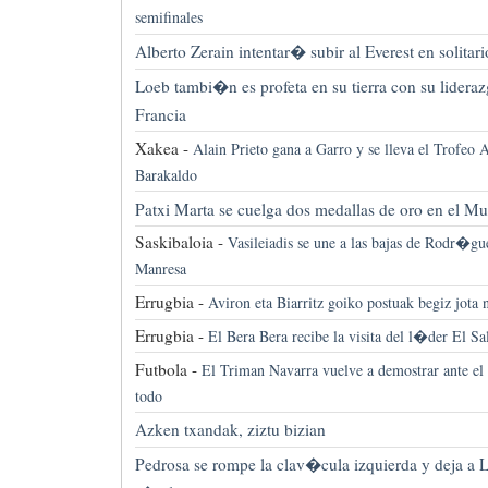
semifinales
Alberto Zerain intentar� subir al Everest en solitari
Loeb tambi�n es profeta en su tierra con su lideraz
Francia
Xakea -
Alain Prieto gana a Garro y se lleva el Trofeo
Barakaldo
Patxi Marta se cuelga dos medallas de oro en el 
Saskibaloia -
Vasileiadis se une a las bajas de Rodr�gu
Manresa
Errugbia -
Aviron eta Biarritz goiko postuak begiz jota 
Errugbia -
El Bera Bera recibe la visita del l�der El Sa
Futbola -
El Triman Navarra vuelve a demostrar ante el 
todo
Azken txandak, ziztu bizian
Pedrosa se rompe la clav�cula izquierda y deja a 