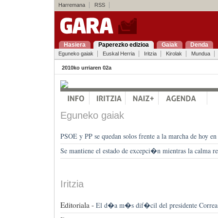
Harremana
RSS
Hasiera
Paperezko edizioa
Gaiak
Denda
Eguneko gaiak
Euskal Herria
Iritzia
Kirolak
Mundua
2010ko urriaren 02a
Eguneko gaiak
PSOE y PP se quedan solos frente a la marcha de hoy en
Se mantiene el estado de excepci�n mientras la calma r
Iritzia
Editoriala -
El d�a m�s dif�cil del presidente Correa