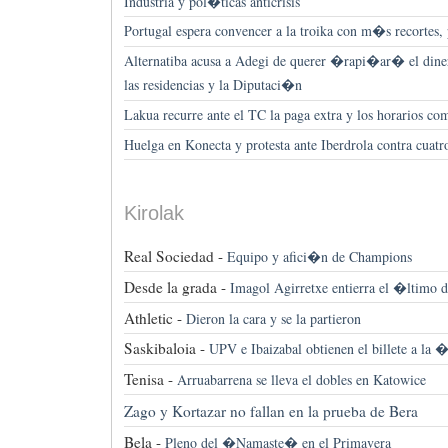
Industria y pol�ticas anticrisis
Portugal espera convencer a la troika con m�s recortes, p
Alternatiba acusa a Adegi de querer �rapi�ar� el diner
las residencias y la Diputaci�n
Lakua recurre ante el TC la paga extra y los horarios com
Huelga en Konecta y protesta ante Iberdrola contra cuatr
Kirolak
Real Sociedad -
Equipo y afici�n de Champions
Desde la grada -
Imagol Agirretxe entierra el �ltimo d
Athletic -
Dieron la cara y se la partieron
Saskibaloia -
UPV e Ibaizabal obtienen el billete a la �
Tenisa -
Arruabarrena se lleva el dobles en Katowice
Zago y Kortazar no fallan en la prueba de Bera
Bela -
Pleno del �Namaste� en el Primavera