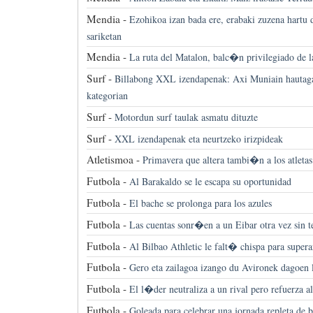
Mendia -
Ezohikoa izan bada ere, erabaki zuzena hartu 
sariketan
Mendia -
La ruta del Matalon, balc�n privilegiado de 
Surf -
Billabong XXL izendapenak: Axi Muniain hautagai
kategorian
Surf -
Motordun surf taulak asmatu dituzte
Surf -
XXL izendapenak eta neurtzeko irizpideak
Atletismoa -
Primavera que altera tambi�n a los atletas
Futbola -
Al Barakaldo se le escapa su oportunidad
Futbola -
El bache se prolonga para los azules
Futbola -
Las cuentas sonr�en a un Eibar otra vez sin t
Futbola -
Al Bilbao Athletic le falt� chispa para supera
Futbola -
Gero eta zailagoa izango du Avironek dagoen l
Futbola -
El l�der neutraliza a un rival pero refuerza al
Futbola -
Goleada para celebrar una jornada repleta de b