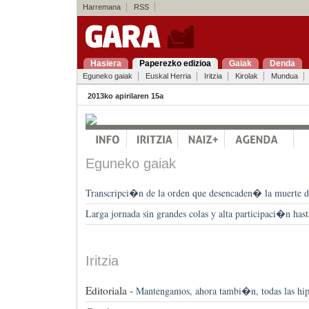
Harremana
RSS
Hasiera
Paperezko edizioa
Gaiak
Denda
Eguneko gaiak
Euskal Herria
Iritzia
Kirolak
Mundua
2013ko apirilaren 15a
Eguneko gaiak
Transcripci�n de la orden que desencaden� la muerte 
Larga jornada sin grandes colas y alta participaci�n ha
Iritzia
Editoriala -
Mantengamos, ahora tambi�n, todas las hip