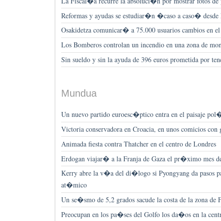
La Fiscal�a recurre la absoluci�n por mostrar fotos de 
Reformas y ayudas se estudiar�n �caso a caso� desde
Osakidetza comunicar� a 75.000 usuarios cambios en el c
Los Bomberos controlan un incendio en una zona de mon
Sin sueldo y sin la ayuda de 396 euros prometida por ten
Mundua
Un nuevo partido euroesc�ptico entra en el paisaje po
Victoria conservadora en Croacia, en unos comicios con
Animada fiesta contra Thatcher en el centro de Londres
Erdogan viajar� a la Franja de Gaza el pr�ximo mes d
Kerry abre la v�a del di�logo si Pyongyang da pasos p
at�mico
Un se�smo de 5,2 grados sacude la costa de la zona de
Preocupan en los pa�ses del Golfo los da�os en la cent