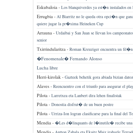
Eskubaloia -
Los blanquiverdes ya est�n instalados en l
Errugbia -
Al Biarritz no le queda otra opci�n que gana
quiere jugar la pr�xima Heineken Cup
Arrauna -
Urdaibai y San Juan se llevan los campeonato
senior
Txirrindularitza -
Roman Kreuziger encuentra un fil�n 
�Fenomenale� Fernando Alonso
Lucha libre
Herri-kirolak -
Gazteek behetik gora abiada bizian datoz
Alaves -
Reencuentro con el triunfo para asegurar el play
Pilota -
Larretxea eta Lanbert dira lehen finalistak
Pilota -
Donostia disfrut� de un buen postre
Pilota -
Urriza-Ion logran clasificarse para la final del 
Mendia -
�Les d�linquants de l�inutile� recibe una
Mendia -
Antton Zabala eta Ekaitz Maiz irabazle Terrad