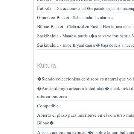
Futbola -
Dos acciones a bal�n parado dejan sin recom
Gipuzkoa Basket -
Saltan todas las alarmas
Bilbao Basket -
Cielo azul en Euskal Herria, una nube 
Saskibaloia -
Manresa puede a�n salvarse tras batir a 
Saskibaloia -
Kobe Bryant causar� baja de seis a nuev
Kultura
�Siendo coleccionista de discos es natural que yo
�Amsterdamgo artearen katedralak� ateak ireki di
urteren ondoren
Compatible
Abierto el plazo para inscribirse en el concurso mu
Bilbao�
Altsasu acoge una exposici�n sobre la nao ballene