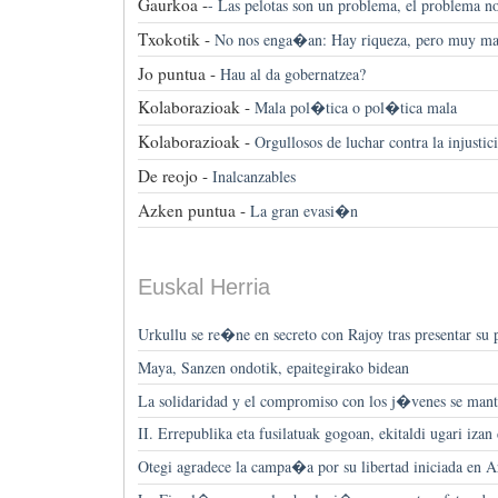
Gaurkoa -
-
Las pelotas son un problema, el problema no
Txokotik -
No nos enga�an: Hay riqueza, pero muy mal
Jo puntua -
Hau al da gobernatzea?
Kolaborazioak -
Mala pol�tica o pol�tica mala
Kolaborazioak -
Orgullosos de luchar contra la injustic
De reojo -
Inalcanzables
Azken puntua -
La gran evasi�n
Euskal Herria
Urkullu se re�ne en secreto con Rajoy tras presentar su 
Maya, Sanzen ondotik, epaitegirako bidean
La solidaridad y el compromiso con los j�venes se m
II. Errepublika eta fusilatuak gogoan, ekitaldi ugari iza
Otegi agradece la campa�a por su libertad iniciada en A