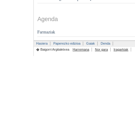
Agenda
Farmaziak
Hasiera
Paperezko edizioa
Gaiak
Denda
� Baigorri Argitaletxea
Harremana
Nor gara
Iragarkiak