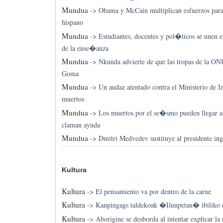
Mundua
->
Obama y McCain multiplican esfuerzos para 
hispano
Mundua
->
Estudiantes, docentes y pol�ticos se unen 
de la ense�anza
Mundua
->
Nkunda advierte de que las tropas de la O
Goma
Mundua
->
Un audaz atentado contra el Ministerio de 
muertos
Mundua
->
Los muertos por el se�smo pueden llegar a 
claman ayuda
Mundua
->
Dmitri Medvedev sustituye al presidente in
Kultura
Kultura
->
El pensamiento va por dentro de la carne
Kultura
->
Kanpingags taldekoak �Ilunpetan� ibiliko d
Kultura
->
Aborigine se desborda al intentar explicar la