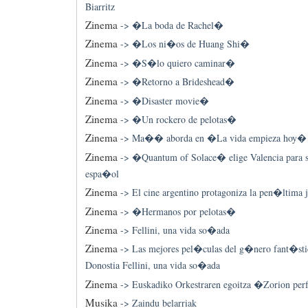
Biarritz
Zinema
->
�La boda de Rachel�
Zinema
->
�Los ni�os de Huang Shi�
Zinema
->
�S�lo quiero caminar�
Zinema
->
�Retorno a Brideshead�
Zinema
->
�Disaster movie�
Zinema
->
�Un rockero de pelotas�
Zinema
->
Ma�� aborda en �La vida empieza hoy� el 
Zinema
->
�Quantum of Solace� elige Valencia para s
espa�ol
Zinema
->
El cine argentino protagoniza la pen�ltima 
Zinema
->
�Hermanos por pelotas�
Zinema
->
Fellini, una vida so�ada
Zinema
->
Las mejores pel�culas del g�nero fant�stico
Donostia Fellini, una vida so�ada
Zinema
->
Euskadiko Orkestraren egoitza �Zorion per
Musika
->
Zaindu belarriak