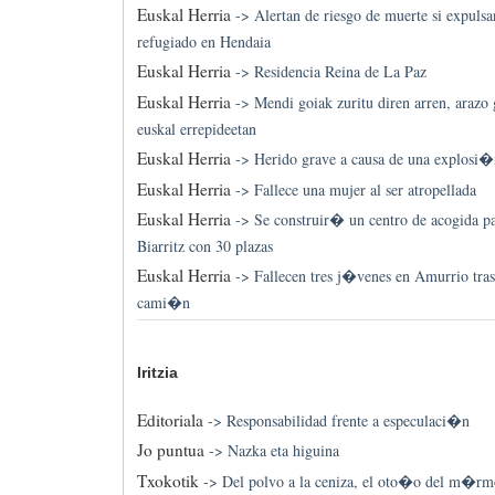
Euskal Herria
->
Alertan de riesgo de muerte si expuls
refugiado en Hendaia
Euskal Herria
->
Residencia Reina de La Paz
Euskal Herria
->
Mendi goiak zuritu diren arren, arazo 
euskal errepideetan
Euskal Herria
->
Herido grave a causa de una explosi�
Euskal Herria
->
Fallece una mujer al ser atropellada
Euskal Herria
->
Se construir� un centro de acogida p
Biarritz con 30 plazas
Euskal Herria
->
Fallecen tres j�venes en Amurrio tras
cami�n
Iritzia
Editoriala
->
Responsabilidad frente a especulaci�n
Jo puntua
->
Nazka eta higuina
Txokotik
->
Del polvo a la ceniza, el oto�o del m�rm