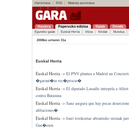
Harremana
RSS
Bilaketa aurreratua
es
fr
en
Hasiera
Paperezko edizioa
Gaiak
Denda
Eguneko gaiak
Euskal Herria
Iritzia
Kirolak
Mundua
2008ko urriaren 31a
Euskal Herria
Euskal Herria
->
El PNV plantea a Madrid un Conciert
�garant�as rec�procas�
Euskal Herria
->
El diputado Lassalle interpela a Alli
contra Batasuna
Euskal Herria
->
Sanz asegura que hay pocas deserci
afiliaciones�
Euskal Herria
->
Isuri toxikoetaz abisatzeko sirenak jar
Gue�esen