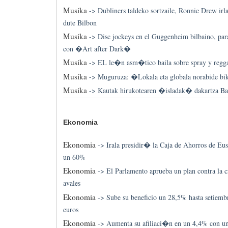
Musika
->
Dubliners taldeko sortzaile, Ronnie Drew ir
dute Bilbon
Musika
->
Disc jockeys en el Guggenheim bilbaino, par
con �Art after Dark�
Musika
->
EL le�n asm�tico baila sobre spray y regg
Musika
->
Muguruza: �Lokala eta globala norabide bi
Musika
->
Kautak hirukotearen �isladak� dakartza Bar
Ekonomia
Ekonomia
->
Irala presidir� la Caja de Ahorros de Eu
un 60%
Ekonomia
->
El Parlamento aprueba un plan contra la c
avales
Ekonomia
->
Sube su beneficio un 28,5% hasta setiemb
euros
Ekonomia
->
Aumenta su afiliaci�n en un 4,4% con un