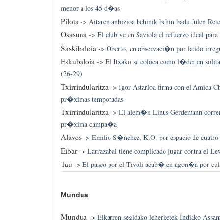
menor a los 45 d�as
Pilota
->
Aitaren anbizioa behinik behin badu Julen Ret
Osasuna
->
El club ve en Saviola el refuerzo ideal para 
Saskibaloia
->
Oberto, en observaci�n por latido irre
Eskubaloia
->
El Itxako se coloca como l�der en solita
(26-29)
Txirrindularitza
->
Igor Astarloa firma con el Amica Ch
pr�ximas temporadas
Txirrindularitza
->
El alem�n Linus Gerdemann correr
pr�xima campa�a
Alaves
->
Emilio S�nchez, K.O. por espacio de cuatro
Eibar
->
Larrazabal tiene complicado jugar contra el Le
Tau
->
El paseo por el Tivoli acab� en agon�a por culp
Mundua
Mundua
->
Elkarren segidako leherketek Indiako Assam 