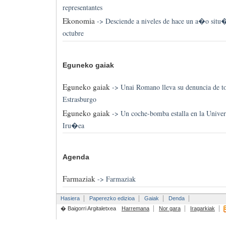
representantes
Ekonomia
->
Desciende a niveles de hace un a�o situ
octubre
Eguneko gaiak
Eguneko gaiak
->
Unai Romano lleva su denuncia de to
Estrasburgo
Eguneko gaiak
->
Un coche-bomba estalla en la Univer
Iru�ea
Agenda
Farmaziak
->
Farmaziak
Hasiera
Paperezko edizioa
Gaiak
Denda
� Baigorri Argitaletxea
Harremana
Nor gara
Iragarkiak