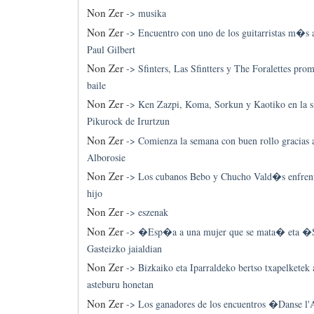
Non Zer
->
musika
Non Zer
->
Encuentro con uno de los guitarristas m�s
Paul Gilbert
Non Zer
->
Sfinters, Las Sfintters y The Foralettes pro
baile
Non Zer
->
Ken Zazpi, Koma, Sorkun y Kaotiko en la 
Pikurock de Irurtzun
Non Zer
->
Comienza la semana con buen rollo gracias 
Alborosie
Non Zer
->
Los cubanos Bebo y Chucho Vald�s enfrenta
hijo
Non Zer
->
eszenak
Non Zer
->
�Esp�a a una mujer que se mata� eta 
Gasteizko jaialdian
Non Zer
->
Bizkaiko eta Iparraldeko bertso txapelketek 
asteburu honetan
Non Zer
->
Los ganadores de los encuentros �Danse l