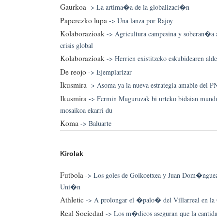
Gaurkoa
->
La artima�a de la globalizaci�n
Paperezko lupa
->
Una lanza por Rajoy
Kolaborazioak
->
Agricultura campesina y soberan�a al
crisis global
Kolaborazioak
->
Herrien existitzeko eskubidearen alde
De reojo
->
Ejemplarizar
Ikusmira
->
Asoma ya la nueva estrategia amable del 
Ikusmira
->
Fermin Muguruzak bi urteko bidaian mundu
mosaikoa ekarri du
Koma
->
Baluarte
Kirolak
Futbola
->
Los goles de Goikoetxea y Juan Dom�nguez
Uni�n
Athletic
->
A prolongar el �palo� del Villarreal en la
Real Sociedad
->
Los m�dicos aseguran que la cantida