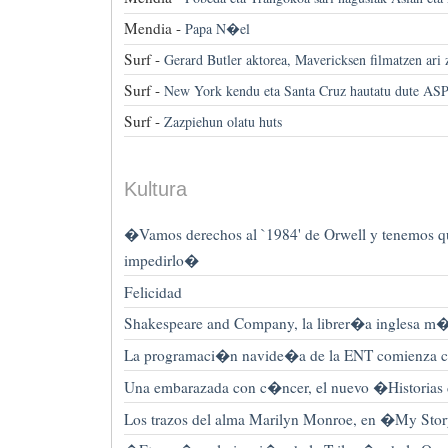
Mendia -
Papa N�el
Surf -
Gerard Butler aktorea, Mavericksen filmatzen ari 
Surf -
New York kendu eta Santa Cruz hautatu dute AS
Surf -
Zazpiehun olatu huts
Kultura
�Vamos derechos al `1984' de Orwell y tenemos qu
impedirlo�
Felicidad
Shakespeare and Company, la librer�a inglesa m�
La programaci�n navide�a de la ENT comienza
Una embarazada con c�ncer, el nuevo �Historias
Los trazos del alma Marilyn Monroe, en �My St