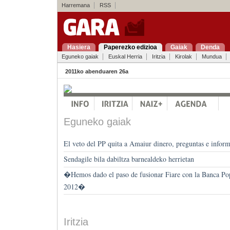
Harremana
RSS
Hasiera
Paperezko edizioa
Gaiak
Denda
Eguneko gaiak
Euskal Herria
Iritzia
Kirolak
Mundua
2011ko abenduaren 26a
Eguneko gaiak
El veto del PP quita a Amaiur dinero, preguntas e info
Sendagile bila dabiltza barnealdeko herrietan
�Hemos dado el paso de fusionar Fiare con la Banca Popo
2012�
Iritzia