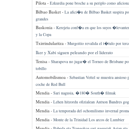
Pilota -
Ezkurdia pone broche a su periplo como aficion
Bilbao Basket -
La afici�n de Bilbao Basket suspira po
grandes
Baskonia -
Kerejeta conf�a en que los suyos �levanten
y la Copa
Txirrindularitza -
Murgoitio revalida el t�tulo por ter
Iker y Xabi siguen peleando por el liderato
Tenisa -
Sharapova no jugar� el Torneo de Brisbane po
tobillo
Automobilismoa -
Sebastian Vettel se muestra ansioso 
coche de Red Bull
Mendia -
Sari nagusia, �180� South� filmak
Mendia -
Lehen hitzordu ofizialean Antxon Bandres go
Mendia -
La temporada del ochomilismo invernal promet
Mendia -
Monte de la Trinidad Los arcos de Lumbier
Mendia -
Pobeda eta Trangokoa sari nagusiak Asian eta