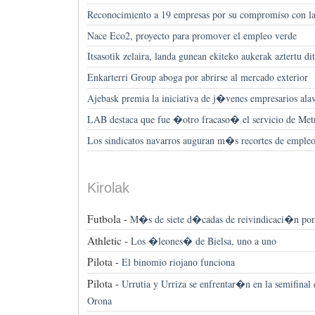
Reconocimiento a 19 empresas por su compromiso con la
Nace Eco2, proyecto para promover el empleo verde
Itsasotik zelaira, landa gunean ekiteko aukerak aztertu d
Enkarterri Group aboga por abrirse al mercado exterior
Ajebask premia la iniciativa de j�venes empresarios ala
LAB destaca que fue �otro fracaso� el servicio de Me
Los sindicatos navarros auguran m�s recortes de emple
Kirolak
Futbola -
M�s de siete d�cadas de reivindicaci�n por 
Athletic -
Los �leones� de Bielsa, uno a uno
Pilota -
El binomio riojano funciona
Pilota -
Urrutia y Urriza se enfrentar�n en la semifinal 
Orona