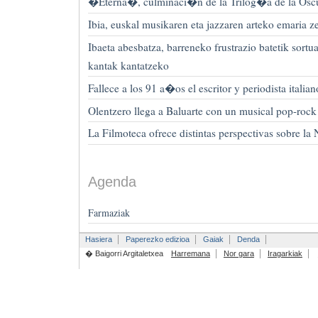
�Eterna�, culminaci�n de la Trilog�a de la Osc
Ibia, euskal musikaren eta jazzaren arteko emaria 
Ibaeta abesbatza, barreneko frustrazio batetik sort
kantak kantatzeko
Fallece a los 91 a�os el escritor y periodista itali
Olentzero llega a Baluarte con un musical pop-rock
La Filmoteca ofrece distintas perspectivas sobre la
Agenda
Farmaziak
Hasiera
Paperezko edizioa
Gaiak
Denda
� Baigorri Argitaletxea
Harremana
Nor gara
Iragarkiak