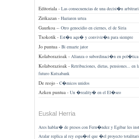
Editoriala -
Las consecuencias de una decisi�n arbitrari
Zirikazan -
Haziaren urtea
Gaurkoa -
-
Otro genocidio en ciernes, el de Siria
Txokotik -
Est�n aqu� y convivir�n para siempre
Jo puntua -
Bi emazte jator
Kolaborazioak -
Alianza o subordinaci�n en pol�tica 
Kolaborazioak -
Retribuciones, dietas, pensiones... en l
futuro Kutxabank
De reojo -
C�micos unidos
Azken puntua -
Un �reality� en el El�seo
Euskal Herria
Ares hablar� de presos con Fern�ndez y Egibar les inst
Aralar replica al rey espa�ol que �el proyecto totalitar