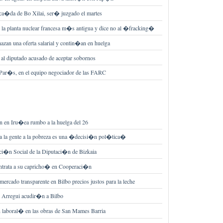
 ca�da de Bo Xilai, ser� juzgado el martes
e la planta nuclear francesa m�s antigua y dice no al �fracking�
azan una oferta salarial y contin�an en huelga
 al diputado acusado de aceptar sobornos
ar�s, en el equipo negociador de las FARC
 en Iru�ea rumbo a la huelga del 26
a la gente a la pobreza es una �decisi�n pol�tica�
ci�n Social de la Diputaci�n de Bizkaia
ntrata a su capricho� en Cooperaci�n
rcado transparente en Bilbo precios justos para la leche
s Arregui acudir�n a Bilbo
laboral� en las obras de San Mames Barria