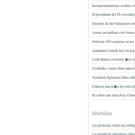
Europarlamentarias reciben a
El presidente del TS conside
Decenas de movilizaciones en 
Armas arrojadizas con forma 
Detectan 250 carencias en los
Animazioz beterik hasi da ka
LAB llama a construir �el si
Urdulizko Andra Mari jaien bi
Xaretaren Egunaren lehen ediz
Fallecen una ni�a de corta ed
El cohete que lanza hoy Uhart
Mundua
Las protestas contra las emba
La entrada de patrulleras chi