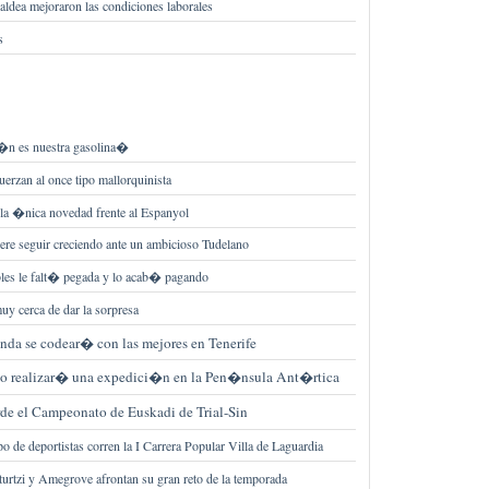
ldea mejoraron las condiciones laborales
s
n es nuestra gasolina�
uerzan al once tipo mallorquinista
a �nica novedad frente al Espanyol
ere seguir creciendo ante un ambicioso Tudelano
es le falt� pegada y lo acab� pagando
uy cerca de dar la sorpresa
anda se codear� con las mejores en Tenerife
ko realizar� una expedici�n en la Pen�nsula Ant�rtica
rde el Campeonato de Euskadi de Trial-Sin
o de deportistas corren la I Carrera Popular Villa de Laguardia
urtzi y Amegrove afrontan su gran reto de la temporada