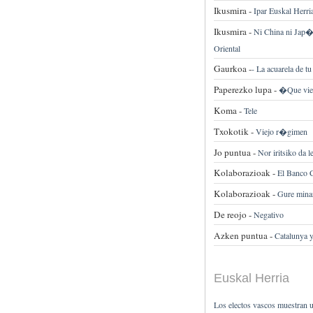
Ikusmira -
Ipar Euskal Herri
Ikusmira -
Ni China ni Jap�
Oriental
Gaurkoa -
-
La acuarela de tu
Paperezko lupa -
�Que vien
Koma -
Tele
Txokotik -
Viejo r�gimen
Jo puntua -
Nor iritsiko da 
Kolaborazioak -
El Banco C
Kolaborazioak -
Gure mina
De reojo -
Negativo
Azken puntua -
Catalunya y
Euskal Herria
Los electos vascos muestran u