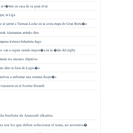
 el t�tulo en casa de su gran rival
pa, la Liga
e al sprint a Tiernan-Locke en la sexta etapa de Gran Breta�a
ariak Alemanian arituko dira
aipena lortzera behartuta dago
s van a seguir siendo mayor�a en la �lite del rugby
tiene los mismos objetivos
tio abre la feria de Logro�o
vuelven a enfrentar una semana despu�s
 vencieron en el Josetxo Etxandi
bila bueltatu da Aranzadi elkartea
ta son los que deben solucionar el tema, no nosotros�