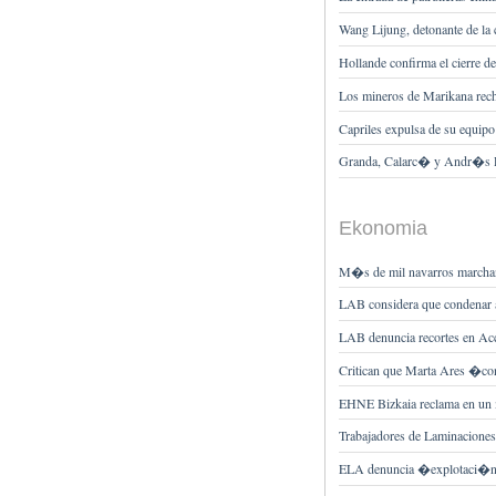
Wang Lijung, detonante de la
Hollande confirma el cierre d
Los mineros de Marikana rech
Capriles expulsa de su equipo
Granda, Calarc� y Andr�s P
Ekonomia
M�s de mil navarros marchan
LAB considera que condenar 
LAB denuncia recortes en Ac
Critican que Marta Ares �co
EHNE Bizkaia reclama en un me
Trabajadores de Laminacione
ELA denuncia �explotaci�n 