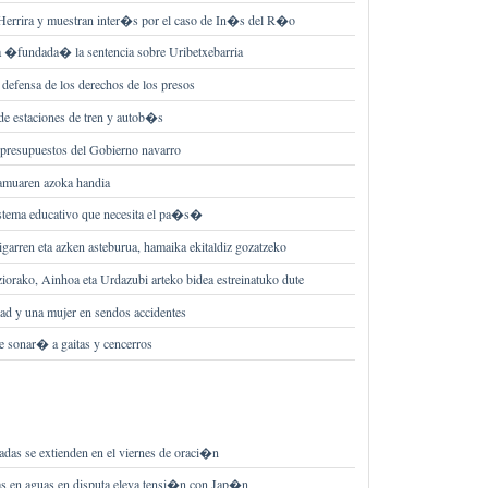
 Herrira y muestran inter�s por el caso de In�s del R�o
ra �fundada� la sentencia sobre Uribetxebarria
defensa de los derechos de los presos
de estaciones de tren y autob�s
 presupuestos del Gobierno navarro
lamuaren azoka handia
stema educativo que necesita el pa�s�
garren eta azken asteburua, hamaika ekitaldiz gozatzeko
iorako, Ainhoa eta Urdazubi arteko bidea estreinatuko dute
ad y una mujer en sendos accidentes
e sonar� a gaitas y cencerros
jadas se extienden en el viernes de oraci�n
nas en aguas en disputa eleva tensi�n con Jap�n