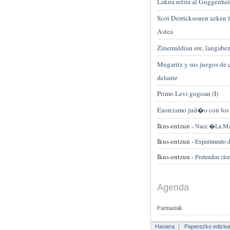
Lakua retira al Guggenhe
Scot Derricksonen azken 
Astea
Zinemaldian ere, langabez
Mugaritz y sus juegos de 
delante
Primo Levi gogoan (I)
Exorcismo jud�o con los
Ikus-entzun -
Nace �La Mar
Ikus-entzun -
Experimento d
Ikus-entzun -
Pretenden clo
Agenda
Farmaziak
Hasiera
Paperezko edizio