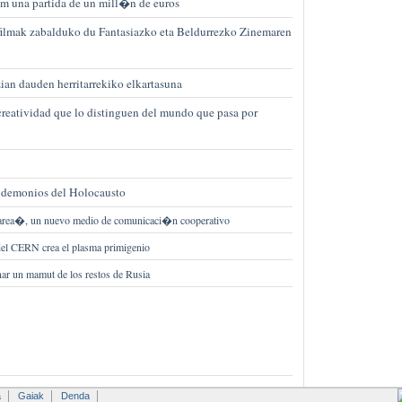
im una partida de un mill�n de euros
filmak zabalduko du Fantasiazko eta Beldurrezko Zinemaren
ian dauden herritarrekiko elkartasuna
creatividad que lo distinguen del mundo que pasa por
 demonios del Holocausto
ea�, un nuevo medio de comunicaci�n cooperativo
el CERN crea el plasma primigenio
nar un mamut de los restos de Rusia
a
Gaiak
Denda