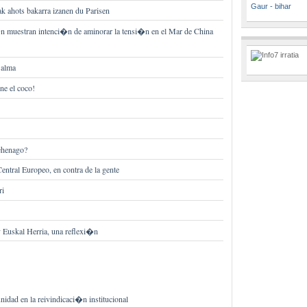
Gaur - bihar
ak ahots bakarra izanen du Parisen
n muestran intenci�n de aminorar la tensi�n en el Mar de China
 alma
e el coco!
lehenago?
entral Europeo, en contra de la gente
ri
 Euskal Herria, una reflexi�n
nidad en la reivindicaci�n institucional