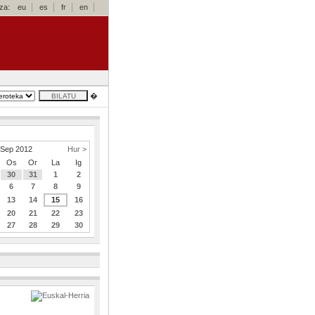
za:
eu
es
fr
en
�
Sep 2012
Hur >
Os
Or
La
Ig
30
31
1
2
6
7
8
9
13
14
15
16
20
21
22
23
27
28
29
30