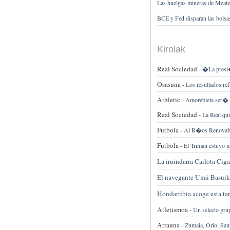
Las huelgas mineras de Meatza
BCE y Fed disparan las bolsa
Kirolak
Real Sociedad -
�La presi�
Osasuna -
Los resultados ref
Athletic -
Amorebieta ser� l
Real Sociedad -
La Real qui
Futbola -
Al R�os Renovabl
Futbola -
El Triman estuvo m
La iruindarra Carlota Cig
El navegante Unai Basur
Hondarribia acoge esta ta
Atletismoa -
Un selecto grup
Arrauna -
Zumaia, Orio, Sant