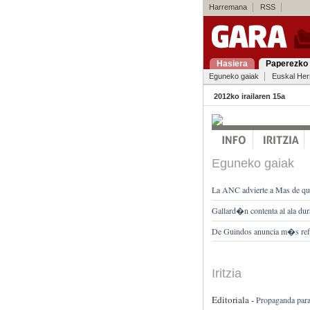
Harremana
RSS
Hasiera
Paperezko 
Eguneko gaiak
Euskal Her
2012ko irailaren 15a
Eguneko gaiak
La ANC advierte a Mas de que
Gallard�n contenta al ala dur
De Guindos anuncia m�s refo
Iritzia
Editoriala -
Propaganda para