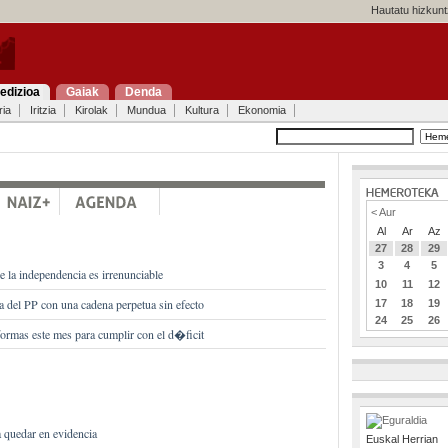
Hautatu hizkunt
edizioa
Gaiak
Denda
ria
Iritzia
Kirolak
Mundua
Kultura
Ekonomia
< Aur
Al
Ar
Az
27
28
29
3
4
5
 la independencia es irrenunciable
10
11
12
a del PP con una cadena perpetua sin efecto
17
18
19
24
25
26
rmas este mes para cumplir con el d�ficit
 quedar en evidencia
Euskal Herrian