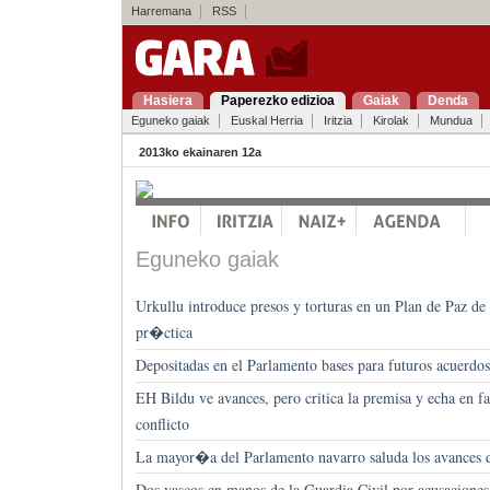
Harremana
RSS
Hasiera
Paperezko edizioa
Gaiak
Denda
Eguneko gaiak
Euskal Herria
Iritzia
Kirolak
Mundua
2013ko ekainaren 12a
Eguneko gaiak
Urkullu introduce presos y torturas en un Plan de Paz de
pr�ctica
Depositadas en el Parlamento bases para futuros acuerdos
EH Bildu ve avances, pero critica la premisa y echa en fal
conflicto
La mayor�a del Parlamento navarro saluda los avances d
Dos vascos en manos de la Guardia Civil por acusacione