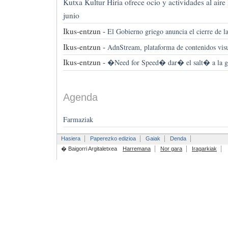
Kutxa Kultur Hiria ofrece ocio y actividades al aire 
junio
Ikus-entzun -
El Gobierno griego anuncia el cierre de 
Ikus-entzun -
AdnStream, plataforma de contenidos vis
Ikus-entzun -
�Need for Speed� dar� el salt� a la gr
Agenda
Farmaziak
Hasiera
Paperezko edizioa
Gaiak
Denda
� Baigorri Argitaletxea
Harremana
Nor gara
Iragarkiak