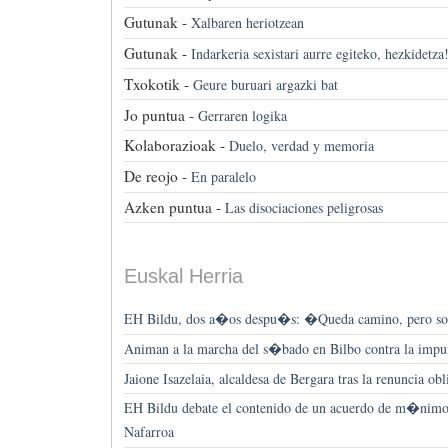
Gutunak -
Xalbaren heriotzean
Gutunak -
Indarkeria sexistari aurre egiteko, hezkidetza
Txokotik -
Geure buruari argazki bat
Jo puntua -
Gerraren logika
Kolaborazioak -
Duelo, verdad y memoria
De reojo -
En paralelo
Azken puntua -
Las disociaciones peligrosas
Euskal Herria
EH Bildu, dos a�os despu�s: �Queda camino, pero som
Animan a la marcha del s�bado en Bilbo contra la impu
Jaione Isazelaia, alcaldesa de Bergara tras la renuncia ob
EH Bildu debate el contenido de un acuerdo de m�nimos
Nafarroa