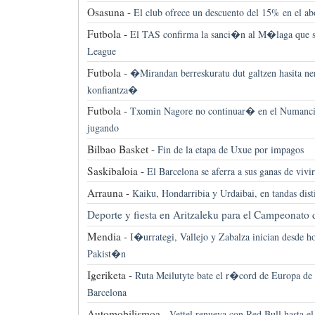
Osasuna -
El club ofrece un descuento del 15% en el ab
Futbola -
El TAS confirma la sanci�n al M�laga que s
League
Futbola -
�Mirandan berreskuratu dut galtzen hasita nen
konfiantza�
Futbola -
Txomin Nagore no continuar� en el Numancia
jugando
Bilbao Basket -
Fin de la etapa de Uxue por impagos
Saskibaloia -
El Barcelona se aferra a sus ganas de vivir
Arrauna -
Kaiku, Hondarribia y Urdaibai, en tandas dist
Deporte y fiesta en Aritzaleku para el Campeonato 
Mendia -
I�urrategi, Vallejo y Zabalza inician desde h
Pakist�n
Igeriketa -
Ruta Meilutyte bate el r�cord de Europa de 
Barcelona
Automobilismoa -
Vettel renueva con Red Bull hasta el