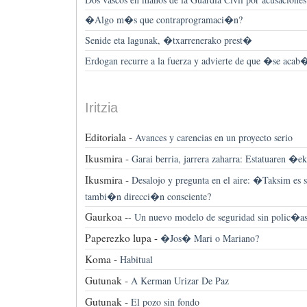
�Algo m�s que contraprogramaci�n?
Senide eta lagunak, �txarrenerako prest�
Erdogan recurre a la fuerza y advierte de que �se acab
Iritzia
Editoriala -
Avances y carencias en un proyecto serio
Ikusmira -
Garai berria, jarrera zaharra: Estatuaren �
Ikusmira -
Desalojo y pregunta en el aire: �Taksim es 
tambi�n direcci�n consciente?
Gaurkoa -
-
Un nuevo modelo de seguridad sin polic�a
Paperezko lupa -
�Jos� Mari o Mariano?
Koma -
Habitual
Gutunak -
A Kerman Urizar De Paz
Gutunak -
El pozo sin fondo