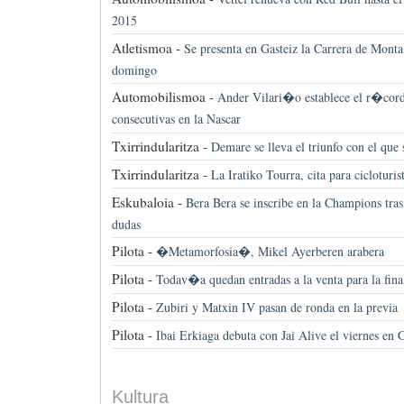
2015
Atletismoa -
Se presenta en Gasteiz la Carrera de Mont
domingo
Automobilismoa -
Ander Vilari�o establece el r�cord 
consecutivas en la Nascar
Txirrindularitza -
Demare se lleva el triunfo con el q
Txirrindularitza -
La Iratiko Tourra, cita para cicloturis
Eskubaloia -
Bera Bera se inscribe en la Champions tras
dudas
Pilota -
�Metamorfosia�, Mikel Ayerberen arabera
Pilota -
Todav�a quedan entradas a la venta para la fina
Pilota -
Zubiri y Matxin IV pasan de ronda en la previa
Pilota -
Ibai Erkiaga debuta con Jai Alive el viernes en 
Kultura