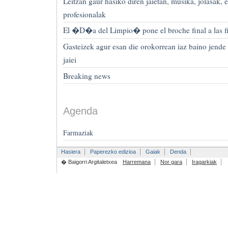
Leitzan gaur hasiko diren jaietan, musika, jolasak, e
profesionalak
El �D�a del Limpio� pone el broche final a las fi
Gasteizek agur esan die orokorrean iaz baino jende
jaiei
Breaking news
Agenda
Farmaziak
Hasiera
Paperezko edizioa
Gaiak
Denda
� Baigorri Argitaletxea
Harremana
Nor gara
Iragarkiak