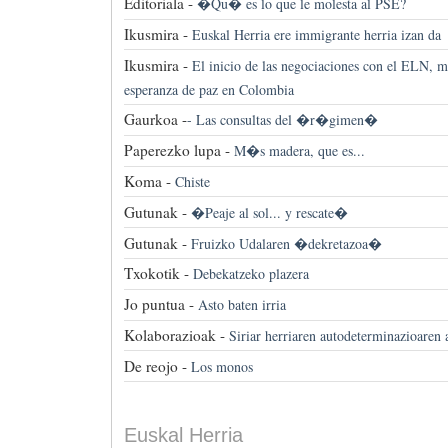
Editoriala -
�Qu� es lo que le molesta al PSE?
Ikusmira -
Euskal Herria ere immigrante herria izan da
Ikusmira -
El inicio de las negociaciones con el ELN, m
esperanza de paz en Colombia
Gaurkoa -
-
Las consultas del �r�gimen�
Paperezko lupa -
M�s madera, que es...
Koma -
Chiste
Gutunak -
�Peaje al sol... y rescate�
Gutunak -
Fruizko Udalaren �dekretazoa�
Txokotik -
Debekatzeko plazera
Jo puntua -
Asto baten irria
Kolaborazioak -
Siriar herriaren autodeterminazioaren
De reojo -
Los monos
Euskal Herria