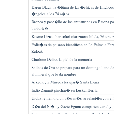
Karen Black, la �ltima de las �chicas de Hitchc
�ngeles a los 74 a�os
Bronca y pase�llo de los antitaurinos en Baiona p
barbarie�
Koxme Lizaso bertsolari oiartzuarra hil da, 76 urte z
Polic�as de paisano identifican en La Palma a Fe
Zuloak
Charlotte Delbo, la piel de la memoria
Salinas de Oro se prepara para un domingo lleno de
al mineral que le da nombre
Arkeologia Museoa festejar� Santa Elena
Indio Zammit pinchar� en Euskal Herria
Urdax rememora un a�o m�s su relaci�n con el hi
D�a del Ni�o y Gazte Eguna comparten cartel y 