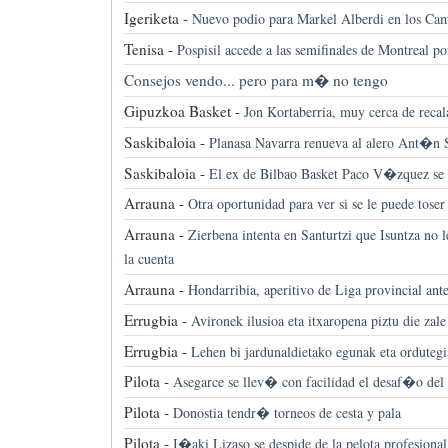
Igeriketa -
Nuevo podio para Markel Alberdi en los C
Tenisa -
Pospisil accede a las semifinales de Montreal p
Consejos vendo... pero para m� no tengo
Gipuzkoa Basket -
Jon Kortaberria, muy cerca de recala
Saskibaloia -
Planasa Navarra renueva al alero Ant�n S
Saskibaloia -
El ex de Bilbao Basket Paco V�zquez se 
Arrauna -
Otra oportunidad para ver si se le puede toser
Arrauna -
Zierbena intenta en Santurtzi que Isuntza no
la cuenta
Arrauna -
Hondarribia, aperitivo de Liga provincial ant
Errugbia -
Avironek ilusioa eta itxaropena piztu die zale
Errugbia -
Lehen bi jardunaldietako egunak eta ordutegi
Pilota -
Asegarce se llev� con facilidad el desaf�o del
Pilota -
Donostia tendr� torneos de cesta y pala
Pilota -
I�aki Lizaso se despide de la pelota profesional