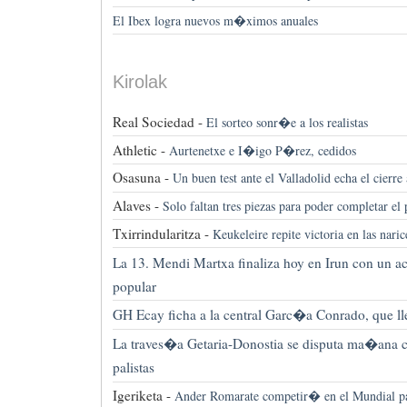
El Ibex logra nuevos m�ximos anuales
Kirolak
Real Sociedad -
El sorteo sonr�e a los realistas
Athletic -
Aurtenetxe e I�igo P�rez, cedidos
Osasuna -
Un buen test ante el Valladolid echa el cierre
Alaves -
Solo faltan tres piezas para poder completar el 
Txirrindularitza -
Keukeleire repite victoria en las nari
La 13. Mendi Martxa finaliza hoy en Irun con un a
popular
GH Ecay ficha a la central Garc�a Conrado, que 
La traves�a Getaria-Donostia se disputa ma�ana c
palistas
Igeriketa -
Ander Romarate competir� en el Mundial p