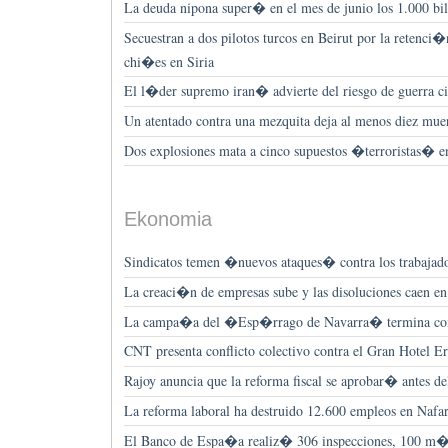
La deuda nipona super� en el mes de junio los 1.000 bil
Secuestran a dos pilotos turcos en Beirut por la retenci
chi�es en Siria
El l�der supremo iran� advierte del riesgo de guerra ci
Un atentado contra una mezquita deja al menos diez mue
Dos explosiones mata a cinco supuestos �terroristas� 
Ekonomia
Sindicatos temen �nuevos ataques� contra los trabajador
La creaci�n de empresas sube y las disoluciones caen e
La campa�a del �Esp�rrago de Navarra� termina con 
CNT presenta conflicto colectivo contra el Gran Hotel Er
Rajoy anuncia que la reforma fiscal se aprobar� antes d
La reforma laboral ha destruido 12.600 empleos en Na
El Banco de Espa�a realiz� 306 inspecciones, 100 m�