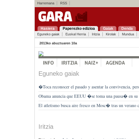
Harremana
RSS
Hasiera
Paperezko edizioa
Gaiak
Denda
Eguneko gaiak
Euskal Herria
Iritzia
Kirolak
Mundua
2013ko abuztuaren 10a
Eguneko gaiak
�Toca reconocer el pasado y asentar la convivencia, pe
Obama anuncia que EEUU �se toma una pausa� en su 
El atletismo busca aire fresco en Mosc� tras un verano c
Iritzia