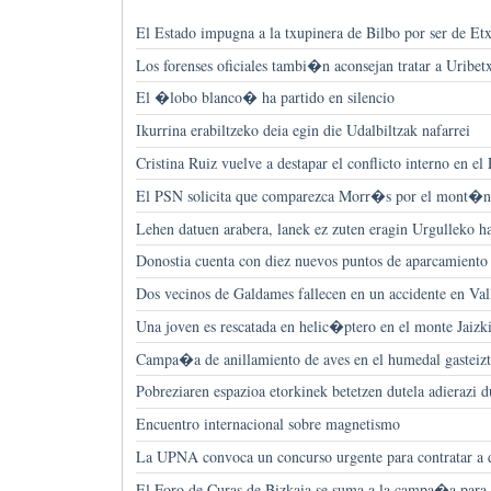
El Estado impugna a la txupinera de Bilbo por ser de Etx
Los forenses oficiales tambi�n aconsejan tratar a Uribetx
El �lobo blanco� ha partido en silencio
Ikurrina erabiltzeko deia egin die Udalbiltzak nafarrei
Cristina Ruiz vuelve a destapar el conflicto interno en el
El PSN solicita que comparezca Morr�s por el mont�n 
Lehen datuen arabera, lanek ez zuten eragin Urgulleko ha
Donostia cuenta con diez nuevos puntos de aparcamiento p
Dos vecinos de Galdames fallecen en un accidente en Val
Una joven es rescatada en helic�ptero en el monte Jaizk
Campa�a de anillamiento de aves en el humedal gasteizt
Pobreziaren espazioa etorkinek betetzen dutela adierazi 
Encuentro internacional sobre magnetismo
La UPNA convoca un concurso urgente para contratar a 
El Foro de Curas de Bizkaia se suma a la campa�a para 