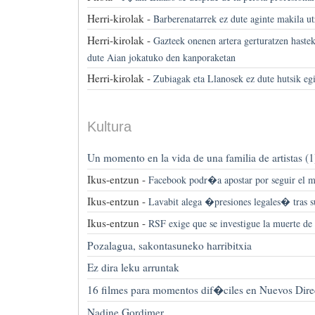
Herri-kirolak -
Barberenatarrek ez dute aginte makila ut
Herri-kirolak -
Gazteek onenen artera gerturatzen haste
dute Aian jokatuko den kanporaketan
Herri-kirolak -
Zubiagak eta Llanosek ez dute hutsik eg
Kultura
Un momento en la vida de una familia de artistas (1
Ikus-entzun -
Facebook podr�a apostar por seguir el m
Ikus-entzun -
Lavabit alega �presiones legales� tras s
Ikus-entzun -
RSF exige que se investigue la muerte d
Pozalagua, sakontasuneko harribitxia
Ez dira leku arruntak
16 filmes para momentos dif�ciles en Nuevos Dire
Nadine Gordimer