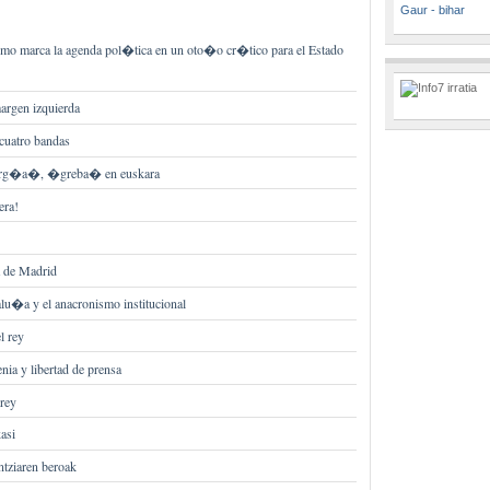
Gaur - bihar
smo marca la agenda pol�tica en un oto�o cr�tico para el Estado
argen izquierda
 cuatro bandas
erg�a�, �greba� en euskara
era!
 de Madrid
u�a y el anacronismo institucional
l rey
enia y libertad de prensa
 rey
kasi
tziaren beroak