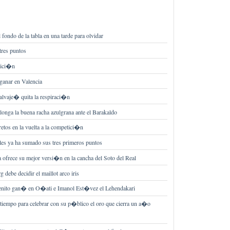
fondo de la tabla en una tarde para olvidar
res puntos
dici�n
ganar en Valencia
alvaje� quita la respiraci�n
longa la buena racha azulgrana ante el Barakaldo
retos en la vuelta a la competici�n
s ya ha sumado sus tres primeros puntos
a ofrece su mejor versi�n en la cancha del Soto del Real
 debe decidir el maillot arco iris
nito gan� en O�ati e Imanol Est�vez el Lehendakari
tiempo para celebrar con su p�blico el oro que cierra un a�o