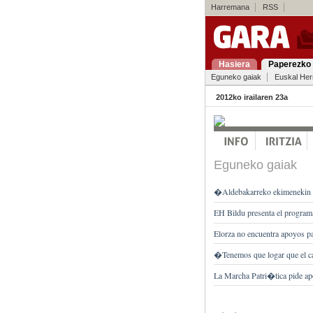
Harremana
RSS
Hasiera
Paperezko 
Eguneko gaiak
Euskal Her
2012ko irailaren 23a
Eguneko gaiak
�Aldebakarreko ekimenekin p
EH Bildu presenta el programa
Elorza no encuentra apoyos pa
�Tenemos que logar que el ca
La Marcha Patri�tica pide a