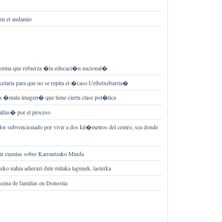
 en el andamio
forma que refuerza �la educaci�n nacional�
celaria para que no se repita el �caso Uribetxebarria�
a �mala imagen� que tiene cierta clase pol�tica
allas� por el proceso
or subvencionado por vivir a dos kil�metros del centro, sea donde
dir cuentas sobre Karrantzako Minda
eko nahia adierazi dute milaka lagunek, lasterka
ocena de familias en Donostia