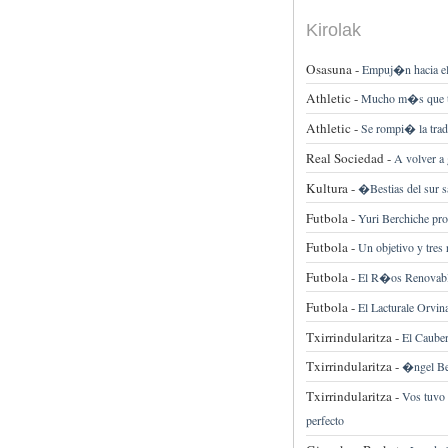
Kirolak
Osasuna -
Empuj�n hacia el 
Athletic -
Mucho m�s que t
Athletic -
Se rompi� la tra
Real Sociedad -
A volver a 
Kultura -
�Bestias del sur s
Futbola -
Yuri Berchiche pro
Futbola -
Un objetivo y tres 
Futbola -
El R�os Renovable
Futbola -
El Lacturale Orvin
Txirrindularitza -
El Cauberg
Txirrindularitza -
�ngel Be
Txirrindularitza -
Vos tuvo 
perfecto