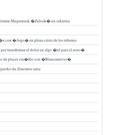
u Fermin Muguruzak �Zuloak�-en sekretua
r�n con �Argo� en plena crisis de los rehenes
or transformar el dolor en algo �til para el resto�
sco de placer cin�filo con �Blancanieves�
jasoko du Zinemira saria