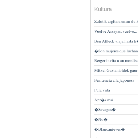
Kultura
Zulotik argitara eman d
Vuelve Assayas, vuelve...
Ben Affleck viaja hasta I
�Son mujeres que luchan p
Berger invita a un mordi
Mitxel Gaztambidek gaur 
Penitencia a la japonesa
Pura vida
Apr�s mai
�Savages�
�No�
�Blancanieves�