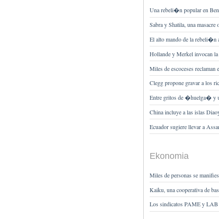
Una rebeli�n popular en Benga
Sabra y Shatila, una masacre o
El alto mando de la rebeli�n 
Hollande y Merkel invocan la a
Miles de escoceses reclaman 
Clegg propone gravar a los ric
Entre gritos de �huelga� y un
China incluye a las islas Dia
Ecuador sugiere llevar a Assa
Ekonomia
Miles de personas se manifies
Kaiku, una cooperativa de bas
Los sindicatos PAME y LAB fi