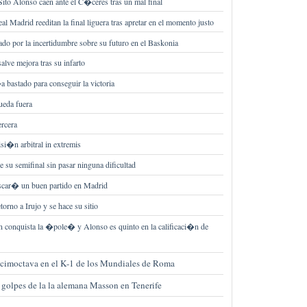
Sito Alonso caen ante el C�ceres tras un mal final
al Madrid reeditan la final liguera tras apretar en el momento justo
ado por la incertidumbre sobre su futuro en el Baskonia
ve mejora tras su infarto
bastado para conseguir la victoria
ueda fuera
ercera
i�n arbitral in extremis
 su semifinal sin pasar ninguna dificultad
scar� un buen partido en Madrid
torno a Irujo y se hace su sitio
 conquista la �pole� y Alonso es quinto en la calificaci�n de
cimoctava en el K-1 de los Mundiales de Roma
7 golpes de la la alemana Masson en Tenerife