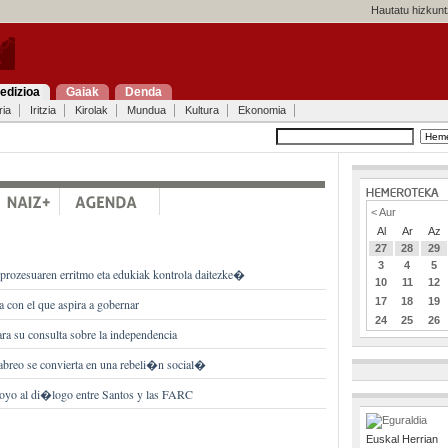
Hautatu hizkunt
edizioa
Gaiak
Denda
ria
Iritzia
Kirolak
Mundua
Kultura
Ekonomia
< Aur
Al
Ar
Az
27
28
29
3
4
5
rozesuaren erritmo eta edukiak kontrola daitezke�
10
11
12
17
18
19
 con el que aspira a gobernar
24
25
26
ra su consulta sobre la independencia
breo se convierta en una rebeli�n social�
poyo al di�logo entre Santos y las FARC
Euskal Herrian