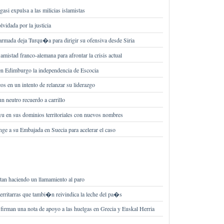
si expulsa a las milicias islamistas
lvidada por la justicia
armada deja Turqu�a para dirigir su ofensiva desde Siria
mistad franco-alemana para afrontar la crisis actual
en Edimburgo la independencia de Escocia
os en un intento de relanzar su liderazgo
 neutro recuerdo a carrillo
oyu en sus dominios territoriales con nuevos nombres
nge a su Embajada en Suecia para acelerar el caso
tan haciendo un llamamiento al paro
erritarras que tambi�n reivindica la leche del pa�s
rman una nota de apoyo a las huelgas en Grecia y Euskal Herria