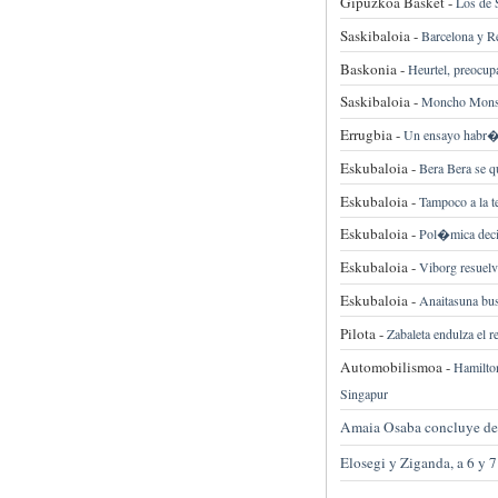
Gipuzkoa Basket -
Los de 
Saskibaloia -
Barcelona y Re
Baskonia -
Heurtel, preocup
Saskibaloia -
Moncho Monsal
Errugbia -
Un ensayo habr�a 
Eskubaloia -
Bera Bera se q
Eskubaloia -
Tampoco a la t
Eskubaloia -
Pol�mica decis
Eskubaloia -
Viborg resuelve
Eskubaloia -
Anaitasuna bu
Pilota -
Zabaleta endulza el re
Automobilismoa -
Hamilton
Singapur
Amaia Osaba concluye de
Elosegi y Ziganda, a 6 y 