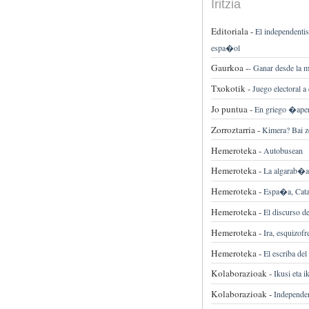
Iritzia
Editoriala -
El independenti
espa�ol
Gaurkoa -
-
Ganar desde la m
Txokotik -
Juego electoral a
Jo puntua -
En griego �ap
Zorroztarria -
Kimera? Bai z
Hemeroteka -
Autobusean
Hemeroteka -
La algarab�a
Hemeroteka -
Espa�a, Catal
Hemeroteka -
El discurso de
Hemeroteka -
Ira, esquizofr
Hemeroteka -
El escriba del
Kolaborazioak -
Ikusi eta i
Kolaborazioak -
Independen