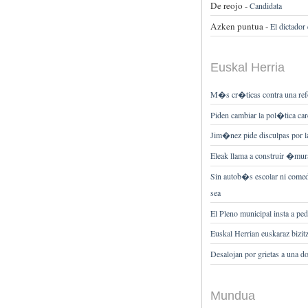
De reojo -
Candidata
Azken puntua -
El dictador
Euskal Herria
M�s cr�ticas contra una re
Piden cambiar la pol�tica car
Jim�nez pide disculpas por l
Eleak llama a construir �mur
Sin autob�s escolar ni comed
sea
El Pleno municipal insta a pe
Euskal Herrian euskaraz bizitz
Desalojan por grietas a una d
Mundua