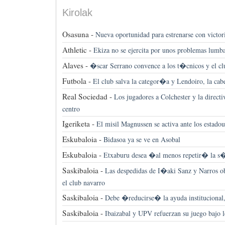
Kirolak
Osasuna -
Nueva oportunidad para estrenarse con victor
Athletic -
Ekiza no se ejercita por unos problemas lumb
Alaves -
�scar Serrano convence a los t�cnicos y el cl
Futbola -
El club salva la categor�a y Lendoiro, la cab
Real Sociedad -
Los jugadores a Colchester y la direct
centro
Igeriketa -
El misil Magnussen se activa ante los estado
Eskubaloia -
Bidasoa ya se ve en Asobal
Eskubaloia -
Etxaburu desea �al menos repetir� la s
Saskibaloia -
Las despedidas de I�aki Sanz y Narros ob
el club navarro
Saskibaloia -
Debe �reducirse� la ayuda instituciona
Saskibaloia -
Ibaizabal y UPV refuerzan su juego bajo l