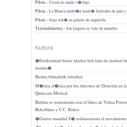
Pilota -
Urriza no siente v�rtigo
Pilota -
La Blanca tambi�n tendr� festivales de pala y 
Pilota -
Irujo solt� su gancho de izquierda
Txirrindularitza -
Ion Izagirre se viste de amarillo
Kultura
�Etorkizunari buruz idaztea beti izan da orainari 
modua�
Bizitza birtualetik errealera
M�sica cl�sica por los rincones de Donostia en l
Quincena Musical
Burlata se reencuentra con el blues de Velma Power
Belceblues y C.C. Riders
�Guerra mundial Z� redimensiona el movimiento d