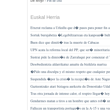
De reojo -
Fin de cita
Euskal Herria
Etxerat reclama a Urkullu que d� pasos para poner fin a
Sortuk burujabetza �Legebiltzarrean eta kanpoan� bultz
Buen dice que dimiti� tras la muerte de Cabacas
UPN acata la reforma local del PP, que ser� minoritaria
Sustrai pide la dimisi�n de Zarraluqui por comenzar el
Desobedientzia aldarrikatuz amaitu da bizikleta martxa
�Pido una disculpa y el mismo respeto que cualquier p
Suspendida �por la crisis� la recepci�n de Aste Nagus
Gazteentzako atari biziagoa aurkeztu du Donostiako Uda
Tras otra jornada de intenso calor, el respiro llegar� hoy
Gendarmes matan a tiros a un hombre que antes rob� u
Fallecen un transportista portugu�s en la A-15 y una ve