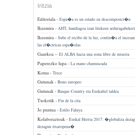
Iritzia
Editoriala -
Espa�a es un estado en descomposici�n
Ikusmira -
AHT, handiagoa izan litekeen arduragabekeri
Ikusmira -
Sube el recibo de la luz, contin�a el incesa
las el�ctricas espa�olas
Gaurkoa -
-
El ALBA hacia una zona libre de miseria
Paperezko lupa -
La mano chamuscada
Koma -
Trece
Gutunak -
Bono europeo
Gutunak -
Basque Country eta Euskaltel taldea
Txokotik -
Fin de la cita
Jo puntua -
Estilo Faluya
Kolaborazioak -
Euskal Herria 2017: �globaliza dezag
dezagun itxaropena�