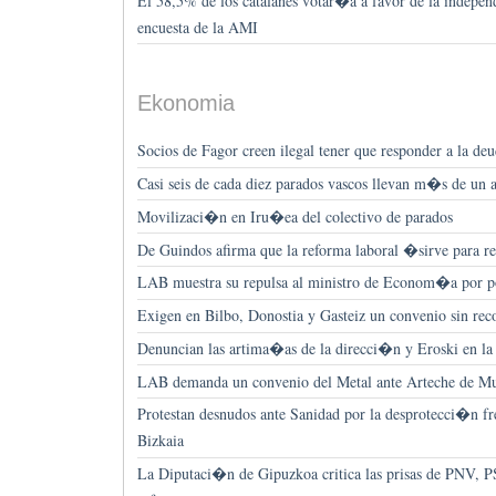
El 58,5% de los catalanes votar�a a favor de la indepe
encuesta de la AMI
Ekonomia
Socios de Fagor creen ilegal tener que responder a la deu
Casi seis de cada diez parados vascos llevan m�s de un
Movilizaci�n en Iru�ea del colectivo de parados
De Guindos afirma que la reforma laboral �sirve para r
LAB muestra su repulsa al ministro de Econom�a por po
Exigen en Bilbo, Donostia y Gasteiz un convenio sin re
Denuncian las artima�as de la direcci�n y Eroski en la
LAB demanda un convenio del Metal ante Arteche de M
Protestan desnudos ante Sanidad por la desprotecci�n f
Bizkaia
La Diputaci�n de Gipuzkoa critica las prisas de PNV, P