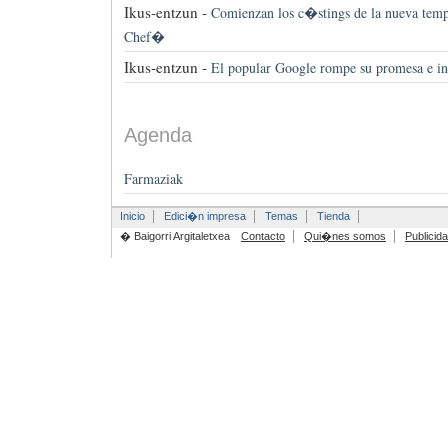
Ikus-entzun -
Comienzan los c�stings de la nueva tem
Chef�
Ikus-entzun -
El popular Google rompe su promesa e in
Agenda
Farmaziak
Inicio
Edici�n impresa
Temas
Tienda
� Baigorri Argitaletxea
Contacto
Qui�nes somos
Publicid