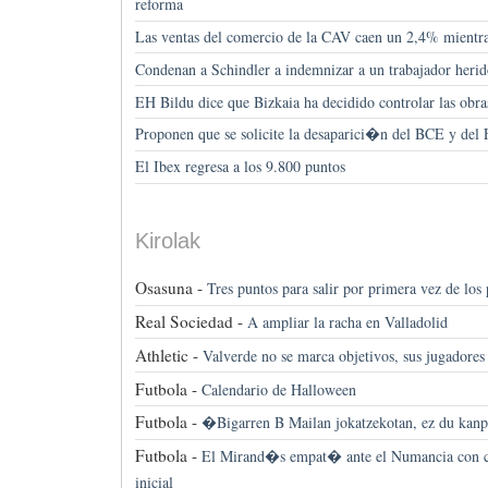
reforma
Las ventas del comercio de la CAV caen un 2,4% mientra
Condenan a Schindler a indemnizar a un trabajador heri
EH Bildu dice que Bizkaia ha decidido controlar las obra
Proponen que se solicite la desaparici�n del BCE y del
El Ibex regresa a los 9.800 puntos
Kirolak
Osasuna -
Tres puntos para salir por primera vez de los
Real Sociedad -
A ampliar la racha en Valladolid
Athletic -
Valverde no se marca objetivos, sus jugadore
Futbola -
Calendario de Halloween
Futbola -
�Bigarren B Mailan jokatzekotan, ez du kan
Futbola -
El Mirand�s empat� ante el Numancia con ci
inicial