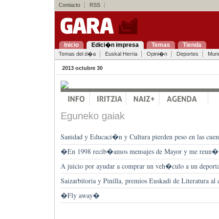
Contacto
RSS
Inicio
Edici�n impresa
Temas
Tienda
Temas del d�a
Euskal Herria
Opini�n
Deportes
Mun
2013 octubre 30
Eguneko gaiak
Sanidad y Educaci�n y Cultura pierden peso en las cuen
�En 1998 recib�amos mensajes de Mayor y me reun�
A juicio por ayudar a comprar un veh�culo a un deport
Saizarbitoria y Pinilla, premios Euskadi de Literatura al
�Fly away�