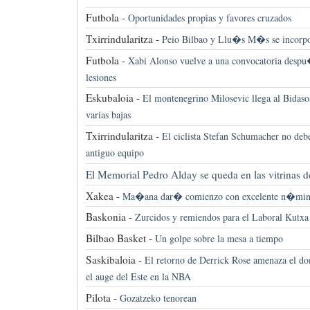
Futbola -
Oportunidades propias y favores cruzados
Txirrindularitza -
Peio Bilbao y Llu�s M�s se incorpo
Futbola -
Xabi Alonso vuelve a una convocatoria despu
lesiones
Eskubaloia -
El montenegrino Milosevic llega al Bidaso
varias bajas
Txirrindularitza -
El ciclista Stefan Schumacher no de
antiguo equipo
El Memorial Pedro Alday se queda en las vitrinas d
Xakea -
Ma�ana dar� comienzo con excelente n�mi
Baskonia -
Zurcidos y remiendos para el Laboral Kutxa
Bilbao Basket -
Un golpe sobre la mesa a tiempo
Saskibaloia -
El retorno de Derrick Rose amenaza el do
el auge del Este en la NBA
Pilota -
Gozatzeko tenorean