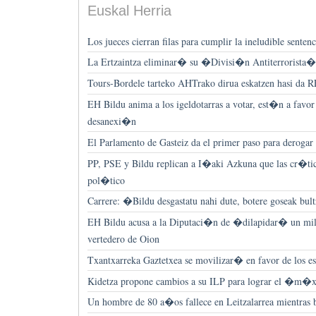
Euskal Herria
Los jueces cierran filas para cumplir la ineludible senten
La Ertzaintza eliminar� su �Divisi�n Antiterrorista�
Tours-Bordele tarteko AHTrako dirua eskatzen hasi da 
EH Bildu anima a los igeldotarras a votar, est�n a favor 
desanexi�n
El Parlamento de Gasteiz da el primer paso para dero
PP, PSE y Bildu replican a I�aki Azkuna que las cr�ti
pol�tico
Carrere: �Bildu desgastatu nahi dute, botere goseak bul
EH Bildu acusa a la Diputaci�n de �dilapidar� un mil
vertedero de Oion
Txantxarreka Gaztetxea se movilizar� en favor de los es
Kidetza propone cambios a su ILP para lograr el �m
Un hombre de 80 a�os fallece en Leitzalarrea mientras 