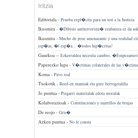
Iritzia
Editoriala -
Prueba expl�cita para un test a la Justicia
Ikusmira -
�Dibisio antiterrorista� ezabatzea ez da ask
Ikusmira -
Mucho de pose amenazante y una realidad cl
esp�as, �l esp�a... �todos hip�critas!
Gaurkoa -
-
Ezkerraldea necesita cambio. �Empezamos
Paperezko lupa -
V�ctimas colaterales de las v�ctima
Koma -
Pavo real
Txokotik -
Reed-en mamiak eta gure berrogeialdia
Jo puntua -
Pizgarri materialak edota moralak
Kolaborazioak -
Constituciones y martillos de brujas
De reojo -
Gris�
Azken puntua -
No le consta