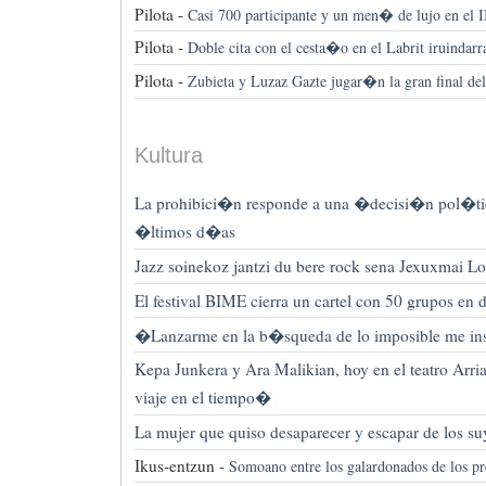
Pilota -
Casi 700 participante y un men� de lujo en el 
Pilota -
Doble cita con el cesta�o en el Labrit iruindarr
Pilota -
Zubieta y Luzaz Gazte jugar�n la gran final de
Kultura
La prohibici�n responde a una �decisi�n pol�ti
�ltimos d�as
Jazz soinekoz jantzi du bere rock sena Jexuxmai L
El festival BIME cierra un cartel con 50 grupos en
�Lanzarme en la b�squeda de lo imposible me 
Kepa Junkera y Ara Malikian, hoy en el teatro Arr
viaje en el tiempo�
La mujer que quiso desaparecer y escapar de los su
Ikus-entzun -
Somoano entre los galardonados de los p