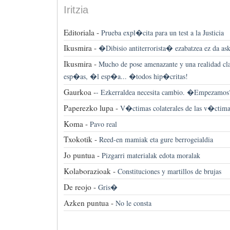
Iritzia
Editoriala -
Prueba expl�cita para un test a la Justicia
Ikusmira -
�Dibisio antiterrorista� ezabatzea ez da ask
Ikusmira -
Mucho de pose amenazante y una realidad cl
esp�as, �l esp�a... �todos hip�critas!
Gaurkoa -
-
Ezkerraldea necesita cambio. �Empezamos
Paperezko lupa -
V�ctimas colaterales de las v�ctima
Koma -
Pavo real
Txokotik -
Reed-en mamiak eta gure berrogeialdia
Jo puntua -
Pizgarri materialak edota moralak
Kolaborazioak -
Constituciones y martillos de brujas
De reojo -
Gris�
Azken puntua -
No le consta