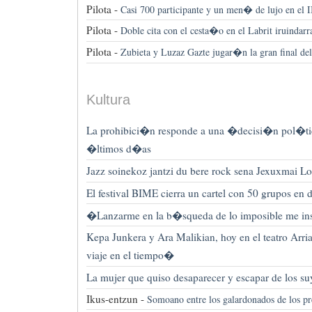
Pilota -
Casi 700 participante y un men� de lujo en el 
Pilota -
Doble cita con el cesta�o en el Labrit iruindarr
Pilota -
Zubieta y Luzaz Gazte jugar�n la gran final de
Kultura
La prohibici�n responde a una �decisi�n pol�ti
�ltimos d�as
Jazz soinekoz jantzi du bere rock sena Jexuxmai L
El festival BIME cierra un cartel con 50 grupos en
�Lanzarme en la b�squeda de lo imposible me 
Kepa Junkera y Ara Malikian, hoy en el teatro Arr
viaje en el tiempo�
La mujer que quiso desaparecer y escapar de los su
Ikus-entzun -
Somoano entre los galardonados de los p