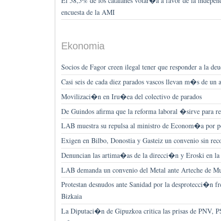
El 58,5% de los catalanes votar�a a favor de la indepe
encuesta de la AMI
Ekonomia
Socios de Fagor creen ilegal tener que responder a la deu
Casi seis de cada diez parados vascos llevan m�s de un
Movilizaci�n en Iru�ea del colectivo de parados
De Guindos afirma que la reforma laboral �sirve para r
LAB muestra su repulsa al ministro de Econom�a por po
Exigen en Bilbo, Donostia y Gasteiz un convenio sin re
Denuncian las artima�as de la direcci�n y Eroski en la
LAB demanda un convenio del Metal ante Arteche de M
Protestan desnudos ante Sanidad por la desprotecci�n f
Bizkaia
La Diputaci�n de Gipuzkoa critica las prisas de PNV, P