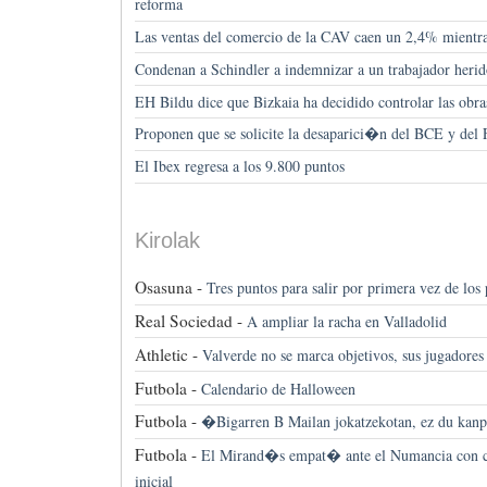
reforma
Las ventas del comercio de la CAV caen un 2,4% mientra
Condenan a Schindler a indemnizar a un trabajador heri
EH Bildu dice que Bizkaia ha decidido controlar las obra
Proponen que se solicite la desaparici�n del BCE y del
El Ibex regresa a los 9.800 puntos
Kirolak
Osasuna -
Tres puntos para salir por primera vez de los
Real Sociedad -
A ampliar la racha en Valladolid
Athletic -
Valverde no se marca objetivos, sus jugadore
Futbola -
Calendario de Halloween
Futbola -
�Bigarren B Mailan jokatzekotan, ez du kan
Futbola -
El Mirand�s empat� ante el Numancia con ci
inicial