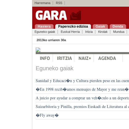
Harremana
RSS
Hasiera
Paperezko edizioa
Gaiak
Denda
Eguneko gaiak
Euskal Herria
Iritzia
Kirolak
Mundua
2013ko urriaren 30a
Eguneko gaiak
Sanidad y Educaci�n y Cultura pierden peso en las cuen
�En 1998 recib�amos mensajes de Mayor y me reun�
A juicio por ayudar a comprar un veh�culo a un deport
Saizarbitoria y Pinilla, premios Euskadi de Literatura al
�Fly away�