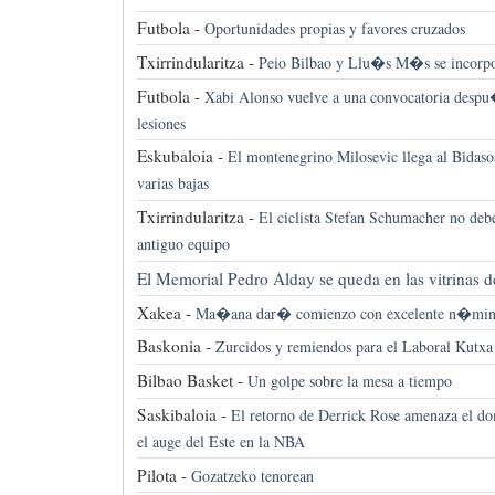
Futbola -
Oportunidades propias y favores cruzados
Txirrindularitza -
Peio Bilbao y Llu�s M�s se incorpo
Futbola -
Xabi Alonso vuelve a una convocatoria despu
lesiones
Eskubaloia -
El montenegrino Milosevic llega al Bidaso
varias bajas
Txirrindularitza -
El ciclista Stefan Schumacher no de
antiguo equipo
El Memorial Pedro Alday se queda en las vitrinas d
Xakea -
Ma�ana dar� comienzo con excelente n�mi
Baskonia -
Zurcidos y remiendos para el Laboral Kutxa
Bilbao Basket -
Un golpe sobre la mesa a tiempo
Saskibaloia -
El retorno de Derrick Rose amenaza el do
el auge del Este en la NBA
Pilota -
Gozatzeko tenorean