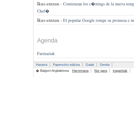
Ikus-entzun -
Comienzan los c�stings de la nueva tem
Chef�
Ikus-entzun -
El popular Google rompe su promesa e in
Agenda
Farmaziak
Hasiera
Paperezko edizioa
Gaiak
Denda
� Baigorri Argitaletxea
Harremana
Nor gara
Iragarkiak