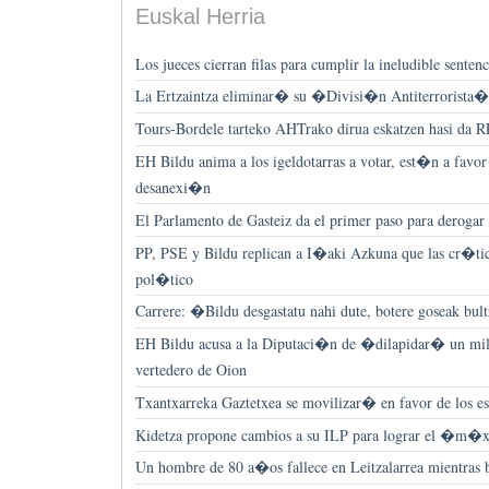
Euskal Herria
Los jueces cierran filas para cumplir la ineludible senten
La Ertzaintza eliminar� su �Divisi�n Antiterrorista�
Tours-Bordele tarteko AHTrako dirua eskatzen hasi da 
EH Bildu anima a los igeldotarras a votar, est�n a favor 
desanexi�n
El Parlamento de Gasteiz da el primer paso para dero
PP, PSE y Bildu replican a I�aki Azkuna que las cr�ti
pol�tico
Carrere: �Bildu desgastatu nahi dute, botere goseak bul
EH Bildu acusa a la Diputaci�n de �dilapidar� un mil
vertedero de Oion
Txantxarreka Gaztetxea se movilizar� en favor de los es
Kidetza propone cambios a su ILP para lograr el �m
Un hombre de 80 a�os fallece en Leitzalarrea mientras 