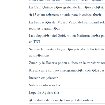
La OSE: Quince a�os grabando la m�sica cl�sic
�15 es un n�mero notable para la colecci�n�
La Fundaci�n del Museo Vasco del Ferrocarril refo
recortes y garant�as
La delegaci�n del Gobierno en Nafarroa act�a pa
en TDT
Se abre la puerta a la gesti�n privada de las telev
auton�micas
Zinebi y la Haceria ponen el foco en la transforma
Kresala abre su nueva programaci�n con �La cas
Ihesean eta jolasean
Saberes entreverados
Lope de Aguirre (II)
�La dama de hierro� Con piel de cordero