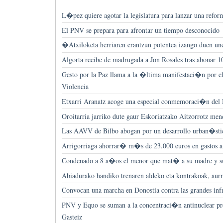
L�pez quiere agotar la legislatura para lanzar una reform
El PNV se prepara para afrontar un tiempo desconocido
�Atxiloketa herriaren erantzun potentea izango duen un
Algorta recibe de madrugada a Jon Rosales tras abonar 1
Gesto por la Paz llama a la �ltima manifestaci�n por 
Violencia
Etxarri Aranatz acoge una especial conmemoraci�n del
Oroitarria jarriko dute gaur Eskoriatzako Aitzorrotz men
Las AAVV de Bilbo abogan por un desarrollo urban�stico
Arrigorriaga ahorrar� m�s de 23.000 euros en gastos a
Condenado a 8 a�os el menor que mat� a su madre y 
Abiadurako handiko trenaren aldeko eta kontrakoak, aur
Convocan una marcha en Donostia contra las grandes infr
PNV y Equo se suman a la concentraci�n antinuclear pre
Gasteiz