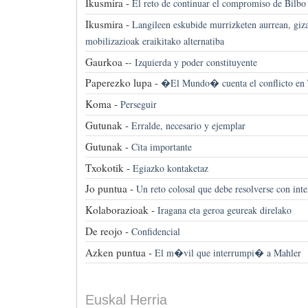
Ikusmira -
El reto de continuar el compromiso de Bilbo
Ikusmira -
Langileen eskubide murrizketen aurrean, giza
mobilizazioak eraikitako alternatiba
Gaurkoa -
-
Izquierda y poder constituyente
Paperezko lupa -
�El Mundo� cuenta el conflicto en 
Koma -
Perseguir
Gutunak -
Erralde, necesario y ejemplar
Gutunak -
Cita importante
Txokotik -
Egiazko kontaketaz
Jo puntua -
Un reto colosal que debe resolverse con int
Kolaborazioak -
Iragana eta geroa geureak direlako
De reojo -
Confidencial
Azken puntua -
El m�vil que interrumpi� a Mahler
Euskal Herria