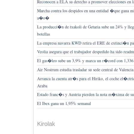
Reconocen a ELA su derecho a promover elecciones en 
Marcha contra los despidos en una entidad �que gana mil
a�o�
La producci�n de txakoli de Getaria sube un 24% y lleg
botellas
La empresa navarra KWD retira el ERE de extinci�n pa
Veolia asegura que el trabajador despedido ha sido readm
El gas�leo sube un 3,9% y marca un r�cord con 1,336 e
Air Nostrum estudia trasladar su sede central de Valencia
Arranca la cuenta atr�s para el Hiriko, el coche el�ctr
Araba
Estado franc�s y Austria pierden la nota m�xima de su
El Ibex gana un 1,95% semanal
Kirolak