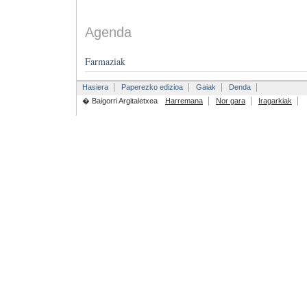
Agenda
Farmaziak
Hasiera
Paperezko edizioa
Gaiak
Denda
� Baigorri Argitaletxea
Harremana
Nor gara
Iragarkiak