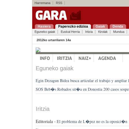
Harremana
RSS
Hasiera
Paperezko edizioa
Gaiak
Denda
Eguneko gaiak
Euskal Herria
Iritzia
Kirolak
Mundua
2012ko urtarrilaren 14a
Eguneko gaiak
Egin Dezagun Bidea busca articular el trabajo y ampliar 
SOS Beb�s Robados sit�a en Donostia 200 casos sospe
Iritzia
Editoriala -
El problema de L�pez no es la oposici�n