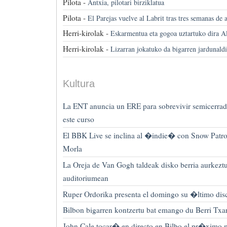
Pilota -
Antxia, pilotari birziklatua
Pilota -
El Parejas vuelve al Labrit tras tres semanas de 
Herri-kirolak -
Eskarmentua eta gogoa uztartuko dira 
Herri-kirolak -
Lizarran jokatuko da bigarren jardunald
Kultura
La ENT anuncia un ERE para sobrevivir semicerrada 
este curso
El BBK Live se inclina al �indie� con Snow Patro
Morla
La Oreja de Van Gogh taldeak disko berria aurkezt
auditoriumean
Ruper Ordorika presenta el domingo su �ltimo disc
Bilbon bigarren kontzertu bat emango du Berri Txar
John Cale tocar� en directo en Bilbo el pr�ximo 