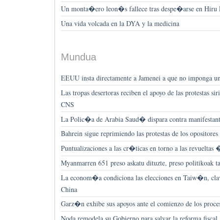
Un monta�ero leon�s fallece tras despe�arse en Hiru
Una vida volcada en la DYA y la medicina
Mundua
EEUU insta directamente a Jamenei a que no imponga u
Las tropas desertoras reciben el apoyo de las protestas sir
CNS
La Polic�a de Arabia Saud� dispara contra manifestant
Bahrein sigue reprimiendo las protestas de los opositore
Puntualizaciones a las cr�ticas en torno a las revueltas 
Myanmarren 651 preso askatu dituzte, preso politikoak t
La econom�a condiciona las elecciones en Taiw�n, clav
China
Garz�n exhibe sus apoyos ante el comienzo de los proceso
Noda remodela su Gobierno para salvar la reforma fiscal