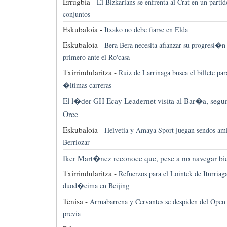
Errugbia -
El Bizkarians se enfrenta al Crat en un partid
conjuntos
Eskubaloia -
Itxako no debe fiarse en Elda
Eskubaloia -
Bera Bera necesita afianzar su progresi�n 
primero ante el Ro'casa
Txirrindularitza -
Ruiz de Larrinaga busca el billete par
�ltimas carreras
El l�der GH Ecay Leadernet visita al Bar�a, segun
Orce
Eskubaloia -
Helvetia y Amaya Sport juegan sendos ami
Berriozar
Iker Mart�nez reconoce que, pese a no navegar bie
Txirrindularitza -
Refuerzos para el Lointek de Iturriag
duod�cima en Beijing
Tenisa -
Arruabarrena y Cervantes se despiden del Open d
previa