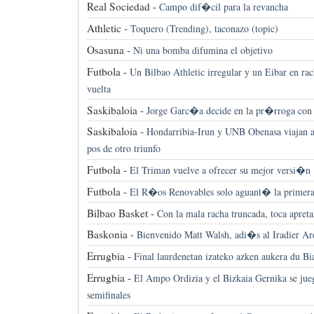
Real Sociedad -
Campo dif�cil para la revancha
Athletic -
Toquero (Trending), taconazo (topic)
Osasuna -
Ni una bomba difumina el objetivo
Futbola -
Un Bilbao Athletic irregular y un Eibar en ra
vuelta
Saskibaloia -
Jorge Garc�a decide en la pr�rroga con t
Saskibaloia -
Hondarribia-Irun y UNB Obenasa viajan a
pos de otro triunfo
Futbola -
El Triman vuelve a ofrecer su mejor versi�n
Futbola -
El R�os Renovables solo aguant� la primera
Bilbao Basket -
Con la mala racha truncada, toca apretar
Baskonia -
Bienvenido Matt Walsh, adi�s al Iradier Ar
Errugbia -
Final laurdenetan izateko azken aukera du Bia
Errugbia -
El Ampo Ordizia y el Bizkaia Gernika se jueg
semifinales