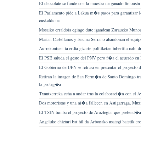
El chocolate se funde con la muestra de ganado limousin
El Parlamento pide a Lakua m�s pasos para garantizar lo
euskaldunes
Mosaiko erraldoia egingo dute igandean Zarauzko Muno
Marian Castellanos y Encina Serrano abandonan el equip
Aurrekontuen ia erdia gizarte politiketan inbertitu nah
El PSE saluda el gesto del PNV pero f�a el acuerdo en 
El Gobierno de UPN se retrasa en presentar el proyecto d
Retiran la imagen de San Ferm�n de Santo Domingo tras 
la proteg�a
Txantxerreka echa a andar tras la colaboraci�n con el 
Dos motoristas y una ni�a fallecen en Astigarraga, Mux
El TSJN tumba el proyecto de Aroztegia, que pretend�a 
Angeluko ehiztari bat hil da Arbonako usategi batetik ero