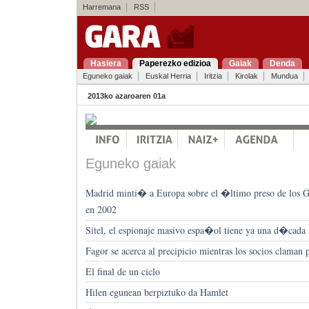
Harremana
RSS
Hasiera
Paperezko edizioa
Gaiak
Denda
Eguneko gaiak
Euskal Herria
Iritzia
Kirolak
Mundua
2013ko azaroaren 01a
Eguneko gaiak
Madrid minti� a Europa sobre el �ltimo preso de los G
en 2002
Sitel, el espionaje masivo espa�ol tiene ya una d�cada
Fagor se acerca al precipicio mientras los socios claman 
El final de un ciclo
Hilen egunean berpiztuko da Hamlet