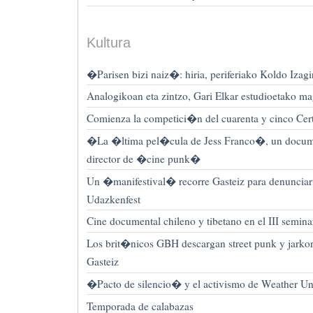
Kultura
�Parisen bizi naiz�: hiria, periferiako Koldo Izagi
Analogikoan eta zintzo, Gari Elkar estudioetako m
Comienza la competici�n del cuarenta y cinco Cer
�La �ltima pel�cula de Jess Franco�, un documen
director de �cine punk�
Un �manifestival� recorre Gasteiz para denunciar
Udazkenfest
Cine documental chileno y tibetano en el III semi
Los brit�nicos GBH descargan street punk y jarko
Gasteiz
�Pacto de silencio� y el activismo de Weather U
Temporada de calabazas