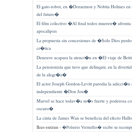
El gato-robot, en �Doraemon y Nobita Holmes en 
del futuro�
El film colectivo �Al final todos mueren� afronta
apocalipsis
La propuesta sin concesiones de �Solo Dios perd
cr�tica
Deneuve acapara la atenci�n en �El viaje de Bet
La pensionista que tuvo que delinquir, en la divert
de la alegr�a�
El actor Joseph Gordon-Levitt parodia la adicci�n 
independiente �Don Jon�
Marvel se hace todav�a m�s fuerte y poderosa c
oscuro�
La cinta de James Wan se beneficia del efecto Hall
Ikus-entzun -
�Polseres Vermelles� recibe su recompe