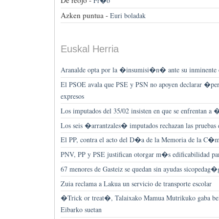
De reojo -
Fr�o
Azken puntua -
Euri boladak
Euskal Herria
Aranalde opta por la �insumisi�n� ante su inminente 
El PSOE avala que PSE y PSN no apoyen declarar �per
expresos
Los imputados del 35/02 insisten en que se enfrentan a
Los seis �arrantzales� imputados rechazan las prueba
El PP, contra el acto del D�a de la Memoria de la C�m
PNV, PP y PSE justifican otorgar m�s edificabilidad pa
67 menores de Gasteiz se quedan sin ayudas sicopedag�
Zuia reclama a Lakua un servicio de transporte escolar
�Trick or treat�, Talaixako Mamua Mutrikuko gaba belt
Eibarko suetan