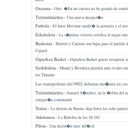
Osasuna -
Oier: �En mi carrera no he gozado de cont
Txirrindularitza -
Una nueva decepci�n
Futbola -
El Inter Movistar medir� la potencia y el ni
Eskubaloia -
La s�ptima victoria certifica el mejor inic
Baskonia -
Heurtel y Causeur son bajas para el partido 
Cajasol
Gipuzkoa Basket -
Gipuzkoa Basket quiere recuperar s
Saskibaloia -
Miami y Brooklyn pierden ante rivales me
los Thunder
Las waterpolistas del 9802 debutan ma�ana en ca
Txirrindularitza -
Samuel S�nchez, en la �rbita del e
categor�a continental
Tenisa -
La derrota de Raonic deja listos los ocho partic
Atletismoa -
La Behobia de los 28.342
Pilota -
Una decisi�n muy dif�cil