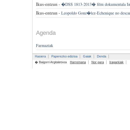
Ikus-entzun -
�DSS 1813-2013� film dokumentala Inte
Ikus-entzun -
Leopoldo Gonz�lez-Echenique no desc
Agenda
Farmaziak
Hasiera
Paperezko edizioa
Gaiak
Denda
� Baigorri Argitaletxea
Harremana
Nor gara
Iragarkiak