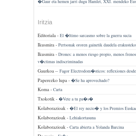
�Gaur eta hemen jarri dugu Hamlet, XXI. mendeko Eu
Iritzia
Editoriala -
El �ltimo sarcasmo sobre la guerra sucia
Ikusmira -
Pertsonak ororen gainetik daudela erakusteko
Ikusmira -
Drones: a menos riesgo propio, menos frenos
v�ctimas indiscriminadas
Gaurkoa -
-
Fagor Electrodom�sticos: reflexiones desde
Paperezko lupa -
�Se ha aprovechado?
Koma -
Carta
Txokotik -
�Vete a tu pa�s�
Kolaborazioak -
�El rey necio� y los Premios Euska
Kolaborazioak -
Lehiakortasuna
Kolaborazioak -
Carta abierta a Yolanda Barcina